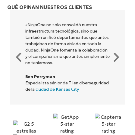
QUÉ OPINAN NUESTROS CLIENTES
«NinjaOne no solo consolidó nuestra
«NinjaOn
infraestructura tecnológica, sino que
como a l
también unificó departamentos que antes
los que 
trabajaban de forma aislada en toda la
Todos sa
ciudad. NinjaOne fomenta la colaboración
y el compañerismo que antes simplemente
Rory Mc
no teníamos».
Director 
Ben Perryman
Especialista sénior de TI en ciberseguridad
de la
ciudad de Kansas City