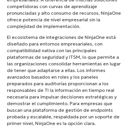
competidoras con curvas de aprendizaje
pronunciadas y alto consumo de recursos, NinjaOne
ofrece potencia de nivel empresarial sin la
complejidad de implementación.
El ecosistema de integraciones de NinjaOne está
diseñado para entornos empresariales, con
compatibilidad nativa con las principales
plataformas de seguridad y ITSM, lo que permite a
las organizaciones consolidar herramientas en lugar
de tener que adaptarse a ellas. Los informes
avanzados basados en roles y los paneles
preparados para auditorías proporcionan a los
responsables de TI la información en tiempo real
necesaria para impulsar decisiones estratégicas y
demostrar el cumplimiento. Para empresas que
buscan una plataforma de gestión de endpoints
probada y escalable, respaldada por un soporte de
primer nivel, NinjaOne es la opción clara.