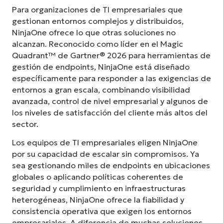
Para organizaciones de TI empresariales que
gestionan entornos complejos y distribuidos,
NinjaOne ofrece lo que otras soluciones no
alcanzan. Reconocido como líder en el Magic
Quadrant™ de Gartner® 2026 para herramientas de
gestión de endpoints, NinjaOne está diseñado
específicamente para responder a las exigencias de
entornos a gran escala, combinando visibilidad
avanzada, control de nivel empresarial y algunos de
los niveles de satisfacción del cliente más altos del
sector.
Los equipos de TI empresariales eligen NinjaOne
por su capacidad de escalar sin compromisos. Ya
sea gestionando miles de endpoints en ubicaciones
globales o aplicando políticas coherentes de
seguridad y cumplimiento en infraestructuras
heterogéneas, NinjaOne ofrece la fiabilidad y
consistencia operativa que exigen los entornos
empresariales. A diferencia de muchas soluciones