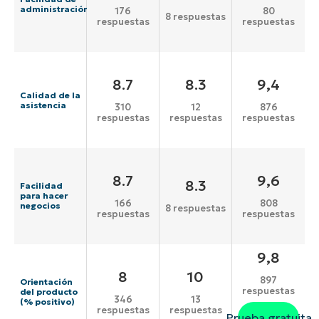
administración
176
80
8 respuestas
respuestas
respuestas
8.7
8.3
9,4
Calidad de la
asistencia
310
12
876
respuestas
respuestas
respuestas
8.7
9,6
8.3
Facilidad
para hacer
166
808
negocios
8 respuestas
respuestas
respuestas
9,8
8
10
897
Orientación
respuestas
del producto
346
13
(% positivo)
respuestas
respuestas
Prueba gratuita