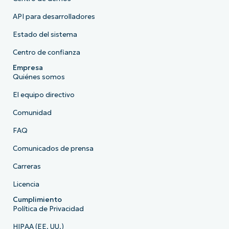
API para desarrolladores
Estado del sistema
Centro de confianza
Empresa
Quiénes somos
El equipo directivo
Comunidad
FAQ
Comunicados de prensa
Carreras
Licencia
Cumplimiento
Política de Privacidad
HIPAA (EE. UU.)