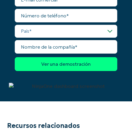
comercial
Número
de
teléfono
País
Nombre
de
la
compañía
Recursos relacionados