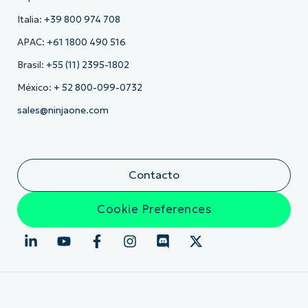
Italia:
+39 800 974 708
APAC:
+61 1800 490 516
Brasil:
+55 (11) 2395-1802
México:
+ 52 800-099-0732
sales@ninjaone.com
Contacto
Cookie Preferences