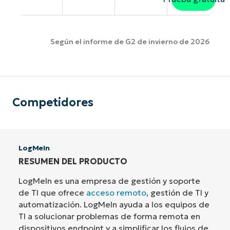
Según el informe de G2 de invierno de 2026
Competidores
LogMeIn
RESUMEN DEL PRODUCTO
LogMeIn es una empresa de gestión y soporte
de TI que ofrece
acceso remoto
, gestión de TI y
automatización. LogMeIn ayuda a los equipos de
TI a solucionar problemas de forma remota en
dispositivos endpoint y a simplificar los flujos de