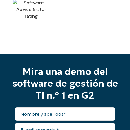
Comienza tu prueba de 14 días
Sin necesidad de tarjeta de crédito, acceso
completo a todas las funciones.
First
and
last
name*
Business
email*
Mira una demo del
Phone
number*
software de gestión de
País
TI n.º 1 en G2
Company
Nombre
name*
y
apellidos
E-
mail