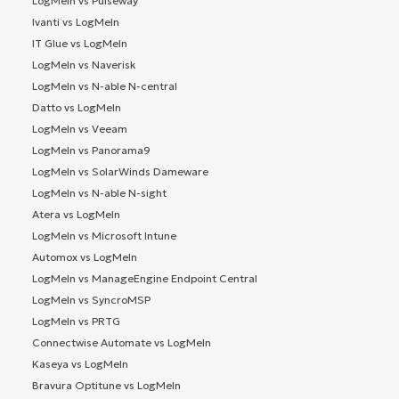
LogMeIn vs Pulseway
Ivanti vs LogMeIn
IT Glue vs LogMeIn
LogMeIn vs Naverisk
LogMeIn vs N-able N-central
Datto vs LogMeIn
LogMeIn vs Veeam
LogMeIn vs Panorama9
LogMeIn vs SolarWinds Dameware
LogMeIn vs N-able N-sight
Atera vs LogMeIn
LogMeIn vs Microsoft Intune
Automox vs LogMeIn
LogMeIn vs ManageEngine Endpoint Central
LogMeIn vs SyncroMSP
LogMeIn vs PRTG
Connectwise Automate vs LogMeIn
Kaseya vs LogMeIn
Bravura Optitune vs LogMeIn