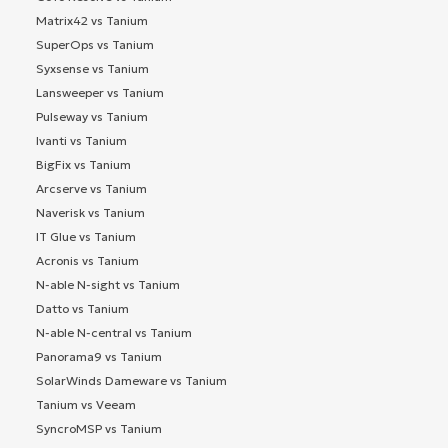
Matrix42 vs Tanium
SuperOps vs Tanium
Syxsense vs Tanium
Lansweeper vs Tanium
Pulseway vs Tanium
Ivanti vs Tanium
BigFix vs Tanium
Arcserve vs Tanium
Naverisk vs Tanium
IT Glue vs Tanium
Acronis vs Tanium
N-able N-sight vs Tanium
Datto vs Tanium
N-able N-central vs Tanium
Panorama9 vs Tanium
SolarWinds Dameware vs Tanium
Tanium vs Veeam
SyncroMSP vs Tanium