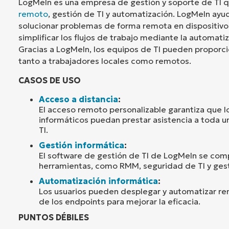
LogMeIn es una empresa de gestión y soporte de TI 
remoto
, gestión de TI y automatización. LogMeIn ayud
solucionar problemas de forma remota en dispositivo
simplificar los flujos de trabajo mediante la automati
Gracias a LogMeIn, los equipos de TI pueden proporci
tanto a trabajadores locales como remotos.
CASOS DE USO
Acceso a distancia
:
El acceso remoto personalizable garantiza que l
informáticos puedan prestar asistencia a toda u
TI.
Gestión informática
:
El software de gestión de TI de LogMeIn se com
herramientas, como RMM, seguridad de TI y gest
Automatización informática
:
Los usuarios pueden desplegar y automatizar r
de los endpoints para mejorar la eficacia.
PUNTOS DÉBILES