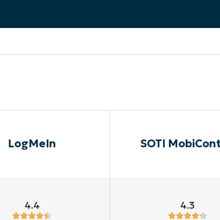
A UNA DEMO
DEMO
A UNA DEMO
RUTA DEL PRODUCTO
A UNA DEMO
LogMeIn
SOTI MobiCont
4.4
4.3