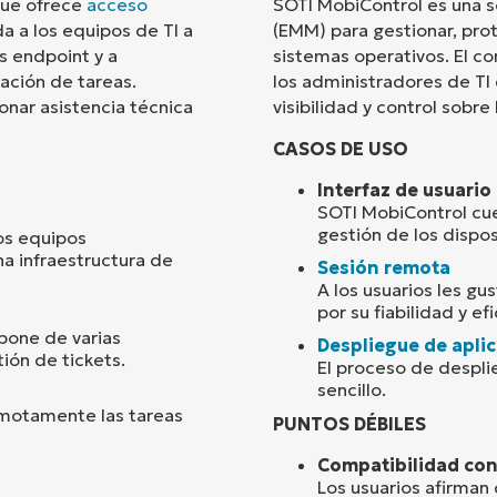
que ofrece
acceso
SOTI MobiControl es una s
a a los equipos de TI a
(EMM) para gestionar, prot
País
s endpoint y a
sistemas operativos. El c
zación de tareas.
los administradores de TI
onar asistencia técnica
visibilidad y control sobr
Company
name*
CASOS DE USO
Interfaz de usuario
SOTI MobiControl cuen
gestión de los dispos
os equipos
na infraestructura de
Sesión remota
A los usuarios les gu
por su fiabilidad y efi
pone de varias
Despliegue de apli
ión de tickets.
El proceso de despli
sencillo.
emotamente las tareas
PUNTOS DÉBILES
Compatibilidad con
Los usuarios afirma