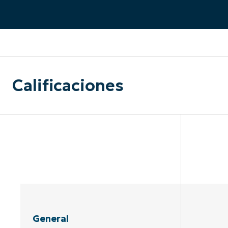
CONTACTO DE VENTAS
MIR
CONTACTO DE VENTAS
CONTACTO DE VENTAS
MIRA UNA 
MIR
CONTACTO DE VENTAS
MIR
PLATAFORMA
Calificaciones
General