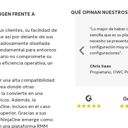
QUÉ OPINAN NUESTROS
IGEN FRENTE A
ombina una interfaz fluida con
"Lo mejor de haber 
 clientes, su facilidad de
ión es sencilla de realizar y la
sencilla que es su p
e así por delante de sus
nes y herramientas están
necesito se presenta
uidadosamente diseñada
 y la interfaz resulta muy
configuración muy sen
 fundamental para entornos
configuraciones".
suario no compromete su
 eficiencia operativa, un
Chris Saas
Propietario, OWC Pr
r una alta compatibilidad
rea donde otras
la convierte en una
icos. Además, la
aOne, incluso en el caso
uperior. Gracias a sus
s, NinjaOne emerge como
can una plataforma RMM