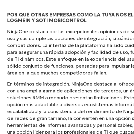
POR QUÉ OTRAS EMPRESAS COMO LA TUYA NOS EL
LOGMEIN Y SOTI MOBICONTROL
"NinjaOne es increíblemente fácil de usar y c
NinjaOne destaca por las excepcionales opiniones de sus
potentes funciones de back-end. La configurac
uso y sus completas opciones de integración, situándos
interfaz fácil de gestionar. Todas las opcio
competidores. La interfaz de la plataforma ha sido c
claramente indicadas, son fáciles de entender
para asegurar una rápida adopción y facilidad de uso,
intuitiva".
de TI dinámicos. Este enfoque en la experiencia del u
sólido conjunto de funciones, pensadas para impulsar la
Ryan Reiffenberger
área en la que muchos competidores fallan.
Reiffenberger.NET Technology Solutions
En términos de integración, NinjaOne destaca al ofrece
con una amplia gama de aplicaciones de terceros, un á
soluciones RMM a menudo presentan limitaciones. Esto 
opción más adaptable a diversos ecosistemas informát
escalabilidad y la consistencia del rendimiento de Ninj
de redes de gran tamaño, la convierten en una opción s
herramientas de informes avanzadas y personalizable
una opción líder para los profesionales de TI que bus