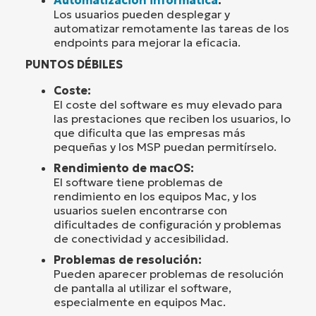
Automatización informática
:
Los usuarios pueden desplegar y
automatizar remotamente las tareas de los
endpoints para mejorar la eficacia.
PUNTOS DÉBILES
Coste:
El coste del software es muy elevado para
las prestaciones que reciben los usuarios, lo
que dificulta que las empresas más
pequeñas y los MSP puedan permitírselo.
Rendimiento de macOS:
El software tiene problemas de
rendimiento en los equipos Mac, y los
usuarios suelen encontrarse con
dificultades de configuración y problemas
de conectividad y accesibilidad.
Problemas de resolución:
Pueden aparecer problemas de resolución
de pantalla al utilizar el software,
especialmente en equipos Mac.