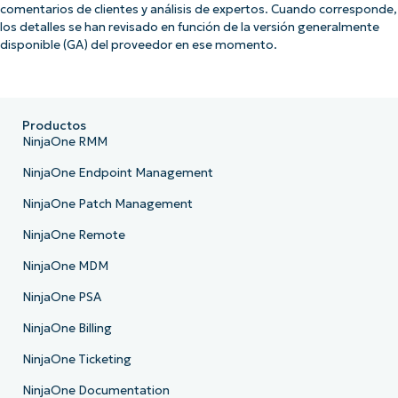
comentarios de clientes y análisis de expertos. Cuando corresponde,
los detalles se han revisado en función de la versión generalmente
disponible (GA) del proveedor en ese momento.
Productos
NinjaOne RMM
NinjaOne Endpoint Management
NinjaOne Patch Management
NinjaOne Remote
NinjaOne MDM
NinjaOne PSA
NinjaOne Billing
NinjaOne Ticketing
NinjaOne Documentation