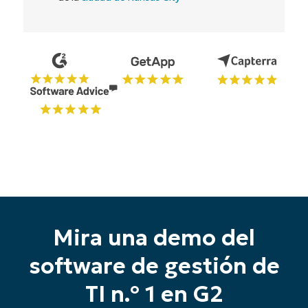
Comienza tu prueba de 14 días
Sin necesidad de tarjeta de crédito, acceso
completo a todas las funciones.
First
and
last
name*
Mira una demo del
Business
email*
software de gestión de
Phone
number*
TI n.º 1 en G2