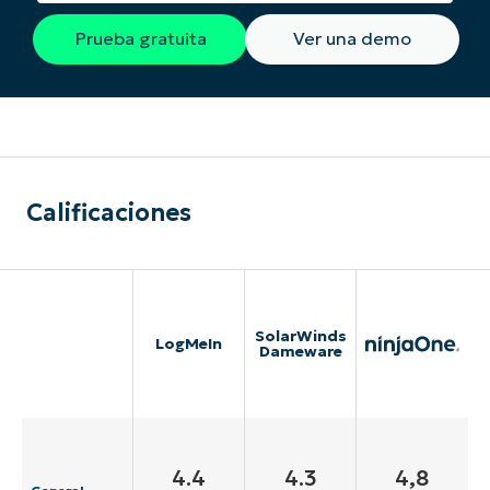
Prueba gratuita
Ver una demo
Calificaciones
SolarWinds
LogMeIn
Dameware
4.4
4.3
4,8