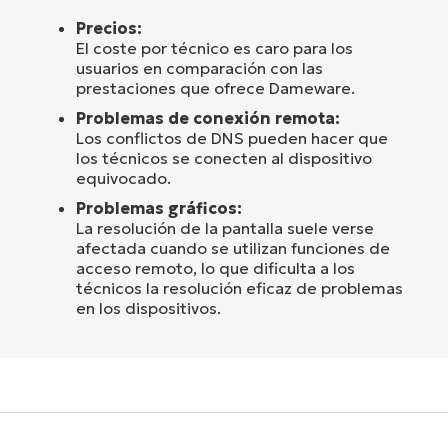
Precios:
El coste por técnico es caro para los
usuarios en comparación con las
prestaciones que ofrece Dameware.
Problemas de conexión remota:
Los conflictos de DNS pueden hacer que
los técnicos se conecten al dispositivo
equivocado.
Problemas gráficos:
La resolución de la pantalla suele verse
afectada cuando se utilizan funciones de
acceso remoto, lo que dificulta a los
técnicos la resolución eficaz de problemas
en los dispositivos.