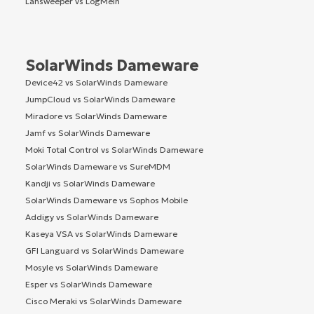
Lansweeper vs LogMeIn
SolarWinds Dameware
Device42 vs SolarWinds Dameware
JumpCloud vs SolarWinds Dameware
Miradore vs SolarWinds Dameware
Jamf vs SolarWinds Dameware
Moki Total Control vs SolarWinds Dameware
SolarWinds Dameware vs SureMDM
Kandji vs SolarWinds Dameware
SolarWinds Dameware vs Sophos Mobile
Addigy vs SolarWinds Dameware
Kaseya VSA vs SolarWinds Dameware
GFI Languard vs SolarWinds Dameware
Mosyle vs SolarWinds Dameware
Esper vs SolarWinds Dameware
Cisco Meraki vs SolarWinds Dameware