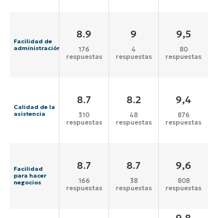
8.9
9
9,5
Facilidad de
administración
176
4
80
respuestas
respuestas
respuestas
8.7
8.2
9,4
Calidad de la
asistencia
310
48
876
respuestas
respuestas
respuestas
8.7
8.7
9,6
Facilidad
para hacer
166
38
808
negocios
respuestas
respuestas
respuestas
9,8