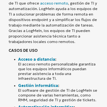
de TI que ofrece
acceso remoto
, gestión de TI y
automatización. LogMeIn ayuda a los equipos de
TI a solucionar problemas de forma remota en
dispositivos endpoint y a simplificar los flujos de
trabajo mediante la automatización de tareas.
Gracias a LogMeIn, los equipos de TI pueden
proporcionar asistencia técnica tanto a
trabajadores locales como remotos.
CASOS DE USO
Acceso a distancia
:
El acceso remoto personalizable garantiza
que los equipos informáticos puedan
prestar asistencia a toda una
infraestructura de TI.
Gestión informática
:
El software de gestión de TI de LogMeIn se
compone de varias herramientas, como
RMM, seguridad de TI y gestión de tickets.