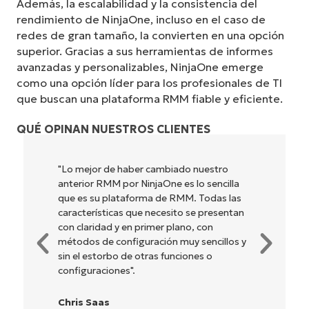
Además, la escalabilidad y la consistencia del
rendimiento de NinjaOne, incluso en el caso de
redes de gran tamaño, la convierten en una opción
superior. Gracias a sus herramientas de informes
avanzadas y personalizables, NinjaOne emerge
como una opción líder para los profesionales de TI
que buscan una plataforma RMM fiable y eficiente.
QUÉ OPINAN NUESTROS CLIENTES
"NinjaOne es increíblemente fácil de usar y
combina una interfaz fluida con potentes
funciones de back-end. La configuración
es sencilla de realizar y la interfaz fácil de
gestionar. Todas las opciones y
herramientas están claramente indicadas,
son fáciles de entender y la interfaz resulta
muy intuitiva".
Ryan Reiffenberger