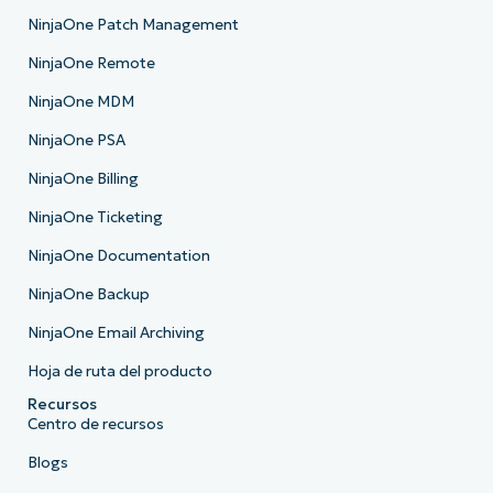
NinjaOne Patch Management
NinjaOne Remote
NinjaOne MDM
NinjaOne PSA
NinjaOne Billing
NinjaOne Ticketing
NinjaOne Documentation
NinjaOne Backup
NinjaOne Email Archiving
Hoja de ruta del producto
Recursos
Centro de recursos
Blogs