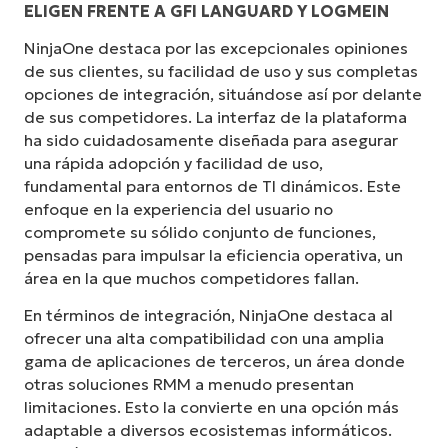
ELIGEN FRENTE A GFI LANGUARD Y LOGMEIN
NinjaOne destaca por las excepcionales opiniones
de sus clientes, su facilidad de uso y sus completas
opciones de integración, situándose así por delante
de sus competidores. La interfaz de la plataforma
ha sido cuidadosamente diseñada para asegurar
una rápida adopción y facilidad de uso,
fundamental para entornos de TI dinámicos. Este
enfoque en la experiencia del usuario no
compromete su sólido conjunto de funciones,
pensadas para impulsar la eficiencia operativa, un
área en la que muchos competidores fallan.
En términos de integración, NinjaOne destaca al
ofrecer una alta compatibilidad con una amplia
gama de aplicaciones de terceros, un área donde
otras soluciones RMM a menudo presentan
limitaciones. Esto la convierte en una opción más
adaptable a diversos ecosistemas informáticos.