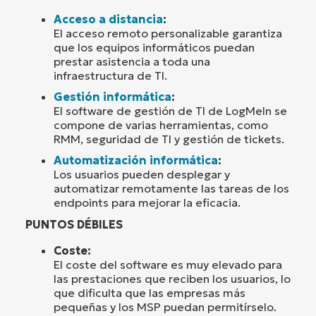
Acceso a distancia
:
El acceso remoto personalizable garantiza
que los equipos informáticos puedan
prestar asistencia a toda una
infraestructura de TI.
Gestión informática
:
El software de gestión de TI de LogMeIn se
compone de varias herramientas, como
RMM, seguridad de TI y gestión de tickets.
Automatización informática
:
Los usuarios pueden desplegar y
automatizar remotamente las tareas de los
endpoints para mejorar la eficacia.
PUNTOS DÉBILES
Coste:
El coste del software es muy elevado para
las prestaciones que reciben los usuarios, lo
que dificulta que las empresas más
pequeñas y los MSP puedan permitírselo.