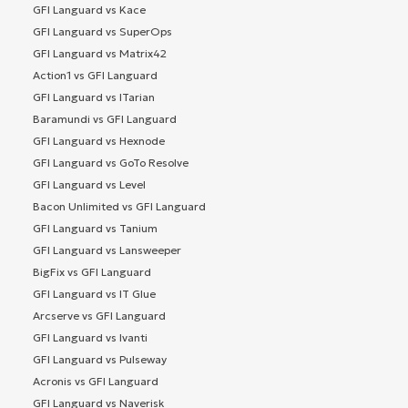
GFI Languard vs Kace
GFI Languard vs SuperOps
GFI Languard vs Matrix42
Action1 vs GFI Languard
GFI Languard vs ITarian
Baramundi vs GFI Languard
GFI Languard vs Hexnode
GFI Languard vs GoTo Resolve
GFI Languard vs Level
Bacon Unlimited vs GFI Languard
GFI Languard vs Tanium
GFI Languard vs Lansweeper
BigFix vs GFI Languard
GFI Languard vs IT Glue
Arcserve vs GFI Languard
GFI Languard vs Ivanti
GFI Languard vs Pulseway
Acronis vs GFI Languard
GFI Languard vs Naverisk