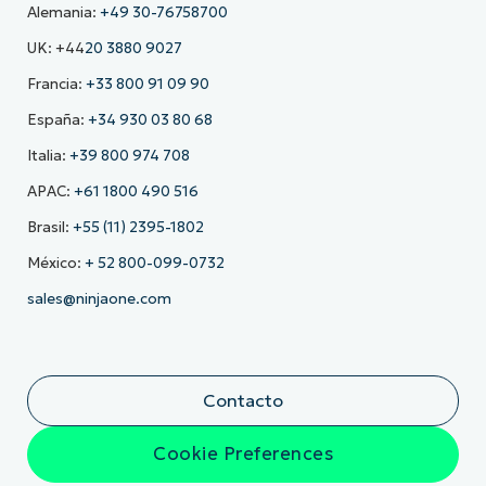
Alemania:
+49 30-76758700
UK: +44
20 3880 9027
Francia:
+33 800 91 09 90
España:
+34 930 03 80 68
Italia:
+39 800 974 708
APAC:
+61 1800 490 516
Brasil:
+55 (11) 2395-1802
México:
+ 52 800-099-0732
sales@ninjaone.com
Contacto
Cookie Preferences