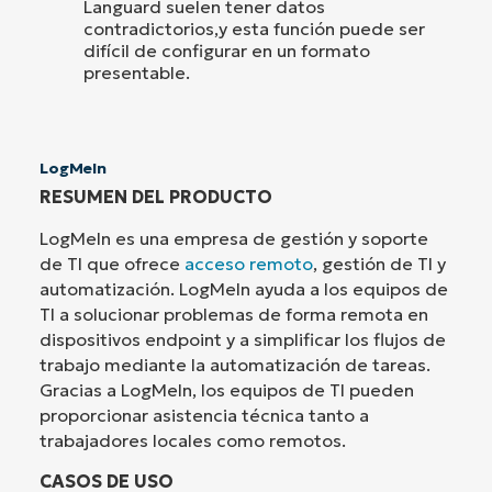
Languard suelen tener datos
contradictorios,y esta función puede ser
difícil de configurar en un formato
presentable.
LogMeIn
RESUMEN DEL PRODUCTO
LogMeIn es una empresa de gestión y soporte
de TI que ofrece
acceso remoto
, gestión de TI y
automatización. LogMeIn ayuda a los equipos de
TI a solucionar problemas de forma remota en
dispositivos endpoint y a simplificar los flujos de
trabajo mediante la automatización de tareas.
Gracias a LogMeIn, los equipos de TI pueden
proporcionar asistencia técnica tanto a
trabajadores locales como remotos.
CASOS DE USO