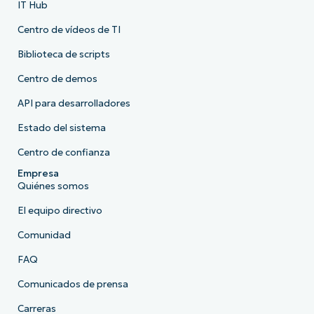
IT Hub
Centro de vídeos de TI
Biblioteca de scripts
Centro de demos
API para desarrolladores
Estado del sistema
Centro de confianza
Empresa
Quiénes somos
El equipo directivo
Comunidad
FAQ
Comunicados de prensa
Carreras