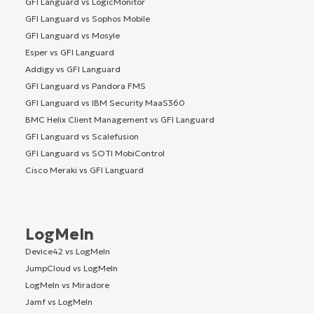
GFI Languard vs LogicMonitor
GFI Languard vs Sophos Mobile
GFI Languard vs Mosyle
Esper vs GFI Languard
Addigy vs GFI Languard
GFI Languard vs Pandora FMS
GFI Languard vs IBM Security MaaS360
BMC Helix Client Management vs GFI Languard
GFI Languard vs Scalefusion
GFI Languard vs SOTI MobiControl
Cisco Meraki vs GFI Languard
LogMeIn
Device42 vs LogMeIn
JumpCloud vs LogMeIn
LogMeIn vs Miradore
Jamf vs LogMeIn