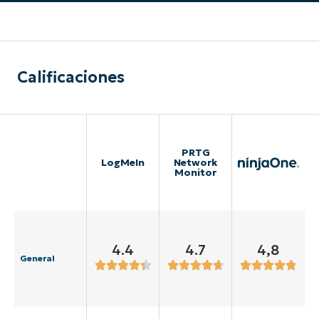
Calificaciones
PRTG
LogMeIn
Network
Monitor
4.4
4.7
4,8
General