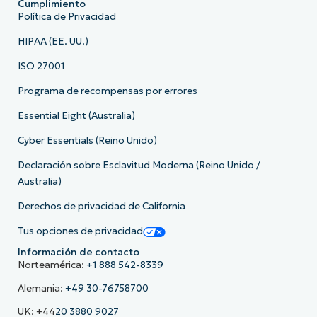
Cumplimiento
Política de Privacidad
HIPAA (EE. UU.)
ISO 27001
Programa de recompensas por errores
Essential Eight (Australia)
Cyber Essentials (Reino Unido)
Declaración sobre Esclavitud Moderna (Reino Unido /
Australia)
Derechos de privacidad de California
Tus opciones de privacidad
Información de contacto
Norteamérica:
+1 888 542-8339
Alemania:
+49 30-76758700
UK: +44
20 3880 9027