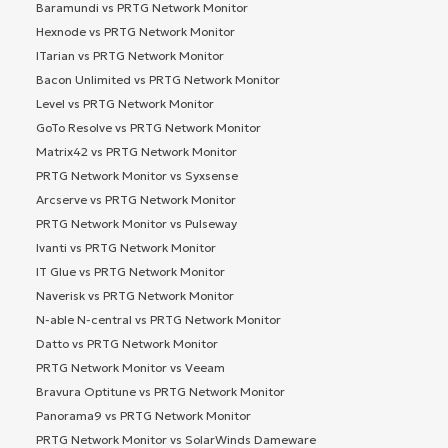
Baramundi vs PRTG Network Monitor
Hexnode vs PRTG Network Monitor
ITarian vs PRTG Network Monitor
Bacon Unlimited vs PRTG Network Monitor
Level vs PRTG Network Monitor
GoTo Resolve vs PRTG Network Monitor
Matrix42 vs PRTG Network Monitor
PRTG Network Monitor vs Syxsense
Arcserve vs PRTG Network Monitor
PRTG Network Monitor vs Pulseway
Ivanti vs PRTG Network Monitor
IT Glue vs PRTG Network Monitor
Naverisk vs PRTG Network Monitor
N-able N-central vs PRTG Network Monitor
Datto vs PRTG Network Monitor
PRTG Network Monitor vs Veeam
Bravura Optitune vs PRTG Network Monitor
Panorama9 vs PRTG Network Monitor
PRTG Network Monitor vs SolarWinds Dameware