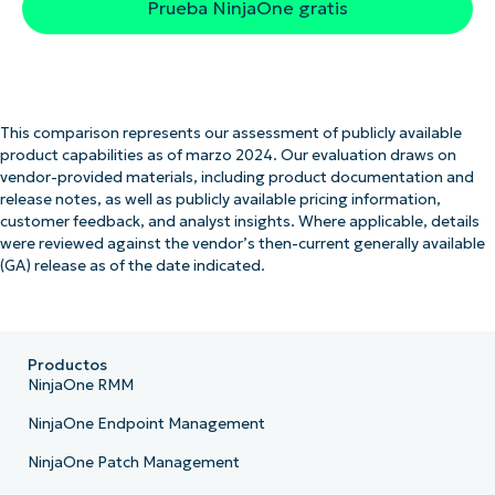
Prueba NinjaOne gratis
This comparison represents our assessment of publicly available
product capabilities as of marzo 2024. Our evaluation draws on
vendor-provided materials, including product documentation and
release notes, as well as publicly available pricing information,
customer feedback, and analyst insights. Where applicable, details
were reviewed against the vendor’s then-current generally available
(GA) release as of the date indicated.
Productos
NinjaOne RMM
NinjaOne Endpoint Management
NinjaOne Patch Management