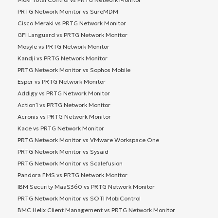
PRTG Network Monitor vs SureMDM
Cisco Meraki vs PRTG Network Monitor
GFI Languard vs PRTG Network Monitor
Mosyle vs PRTG Network Monitor
Kandji vs PRTG Network Monitor
PRTG Network Monitor vs Sophos Mobile
Esper vs PRTG Network Monitor
Addigy vs PRTG Network Monitor
Action1 vs PRTG Network Monitor
Acronis vs PRTG Network Monitor
Kace vs PRTG Network Monitor
PRTG Network Monitor vs VMware Workspace One
PRTG Network Monitor vs Sysaid
PRTG Network Monitor vs Scalefusion
Pandora FMS vs PRTG Network Monitor
IBM Security MaaS360 vs PRTG Network Monitor
PRTG Network Monitor vs SOTI MobiControl
BMC Helix Client Management vs PRTG Network Monitor