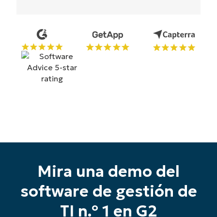
Comienza tu prueba de 14 días
Sin necesidad de tarjeta de crédito, acceso
Mira una demo del
completo a todas las funciones.
First
software de gestión de
and
last
name*
TI n.º 1 en G2
Business