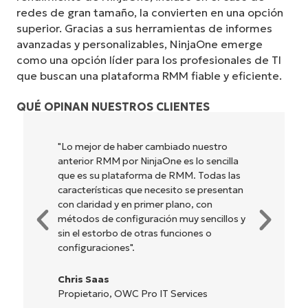
redes de gran tamaño, la convierten en una opción
superior. Gracias a sus herramientas de informes
avanzadas y personalizables, NinjaOne emerge
como una opción líder para los profesionales de TI
que buscan una plataforma RMM fiable y eficiente.
QUÉ OPINAN NUESTROS CLIENTES
"Lo mejor de haber cambiado nuestro
anterior RMM por NinjaOne es lo sencilla
que es su plataforma de RMM. Todas las
características que necesito se presentan
con claridad y en primer plano, con
métodos de configuración muy sencillos y
sin el estorbo de otras funciones o
configuraciones".
Chris Saas
Propietario, OWC Pro IT Services