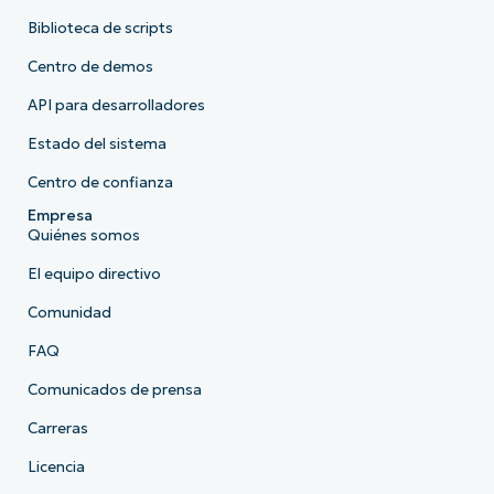
Biblioteca de scripts
Centro de demos
API para desarrolladores
Estado del sistema
Centro de confianza
Empresa
Quiénes somos
El equipo directivo
Comunidad
FAQ
Comunicados de prensa
Carreras
Licencia