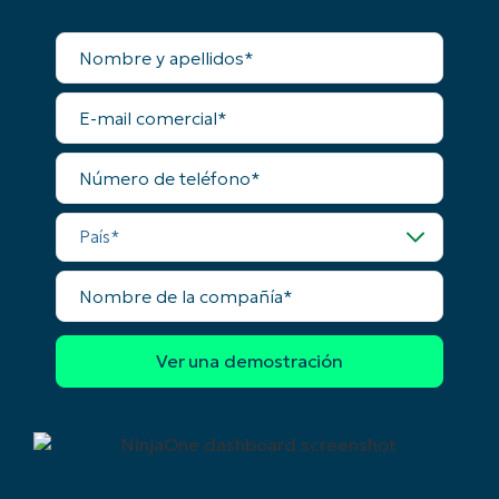
email*
Nombre
Phone
y
number*
apellidos
E-
mail
País
comercial
Número
de
Company
teléfono
name*
País
Nombre
de
la
compañía