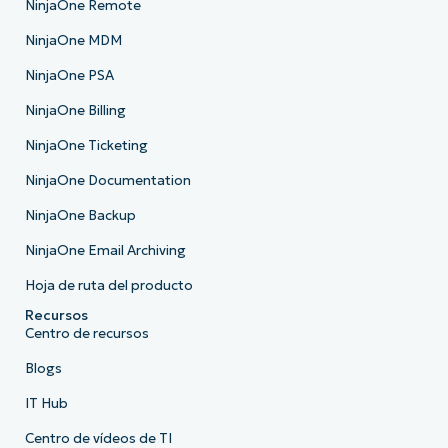
NinjaOne Remote
NinjaOne MDM
NinjaOne PSA
NinjaOne Billing
NinjaOne Ticketing
NinjaOne Documentation
NinjaOne Backup
NinjaOne Email Archiving
Hoja de ruta del producto
Recursos
Centro de recursos
Blogs
IT Hub
Centro de vídeos de TI