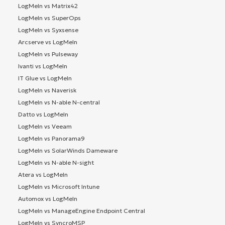
LogMeIn vs Matrix42
LogMeIn vs SuperOps
LogMeIn vs Syxsense
Arcserve vs LogMeIn
LogMeIn vs Pulseway
Ivanti vs LogMeIn
IT Glue vs LogMeIn
LogMeIn vs Naverisk
LogMeIn vs N-able N-central
Datto vs LogMeIn
LogMeIn vs Veeam
LogMeIn vs Panorama9
LogMeIn vs SolarWinds Dameware
LogMeIn vs N-able N-sight
Atera vs LogMeIn
LogMeIn vs Microsoft Intune
Automox vs LogMeIn
LogMeIn vs ManageEngine Endpoint Central
LogMeIn vs SyncroMSP