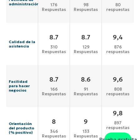
administración
176
98
80
Respuestas
Respuestas
respuestas
8.7
8.7
9,4
Calidad de la
asistencia
310
129
876
Respuestas
Respuestas
respuestas
8.7
8.6
9,6
Facilidad
para hacer
166
91
808
negocios
Respuestas
Respuestas
respuestas
9,8
8
9
897
Orientación
respuestas
del producto
346
133
(% positivo)
Respuestas
Respuestas
Prueba gratuita