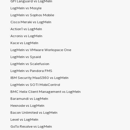
GFI Languard vs LogMeIn
LogMeIn vs Mosyle
LogMeIn vs Sophos Mobile
Cisco Meraki vs LogMeIn
Action1 vs LogMeIn
Acronis vs LogMeIn
Kace vs LogMeIn
LogMeIn vs VMware Workspace One
LogMeIn vs Sysaid
LogMeIn vs Scalefusion
LogMeIn vs Pandora FMS
IBM Security MaaS360 vs LogMeIn
LogMeIn vs SOTI MobiControl
BMC Helix Client Management vs LogMeIn
Baramundi vs LogMeIn
Hexnode vs LogMeIn
Bacon Unlimited vs LogMeIn
Level vs LogMeIn
GoTo Resolve vs LogMeIn