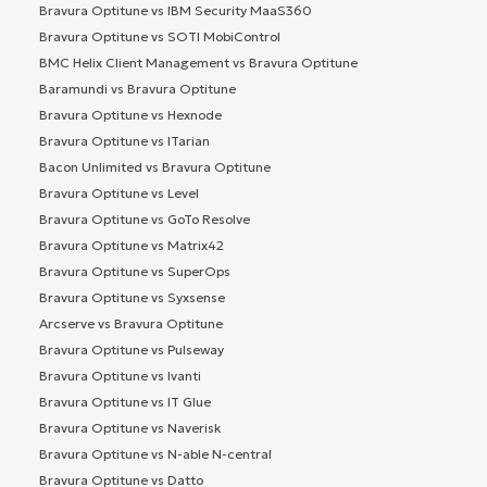
Bravura Optitune vs IBM Security MaaS360
Bravura Optitune vs SOTI MobiControl
BMC Helix Client Management vs Bravura Optitune
Baramundi vs Bravura Optitune
Bravura Optitune vs Hexnode
Bravura Optitune vs ITarian
Bacon Unlimited vs Bravura Optitune
Bravura Optitune vs Level
Bravura Optitune vs GoTo Resolve
Bravura Optitune vs Matrix42
Bravura Optitune vs SuperOps
Bravura Optitune vs Syxsense
Arcserve vs Bravura Optitune
Bravura Optitune vs Pulseway
Bravura Optitune vs Ivanti
Bravura Optitune vs IT Glue
Bravura Optitune vs Naverisk
Bravura Optitune vs N-able N-central
Bravura Optitune vs Datto