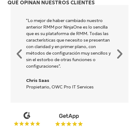
QUÉ OPINAN NUESTROS CLIENTES
"NinjaOne es increíblemente fácil de usar y
combina una interfaz fluida con potentes
funciones de back-end. La configuración
es sencilla de realizar y la interfaz fácil de
gestionar. Todas las opciones y
herramientas están claramente indicadas,
son fáciles de entender y la interfaz resulta
muy intuitiva".
Ryan Reiffenberger
Reiffenberger.NET Technology Solutions