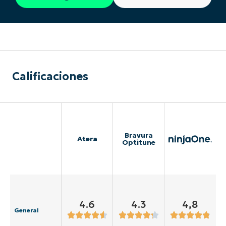
Calificaciones
Bravura
Atera
Optitune
4.6
4.3
4,8
General