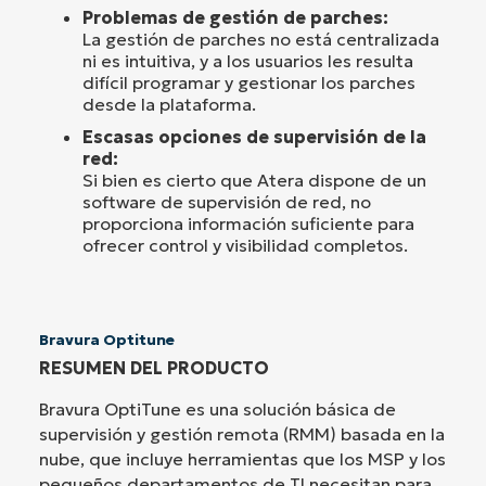
Problemas de gestión de parches:
La gestión de parches no está centralizada
ni es intuitiva, y a los usuarios les resulta
difícil programar y gestionar los parches
desde la plataforma.
Escasas opciones de supervisión de la
red:
Si bien es cierto que Atera dispone de un
software de supervisión de red, no
proporciona información suficiente para
ofrecer control y visibilidad completos.
Bravura Optitune
RESUMEN DEL PRODUCTO
Bravura OptiTune es una solución básica de
supervisión y gestión remota (RMM) basada en la
nube, que incluye herramientas que los MSP y los
pequeños departamentos de TI necesitan para