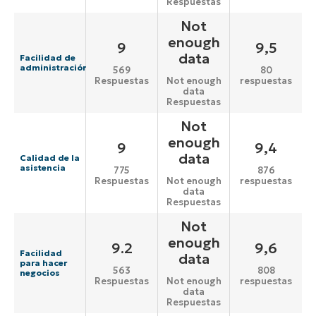
Respuestas
Not
enough
9
9,5
data
Facilidad de
administración
569
80
Respuestas
respuestas
Not enough
data
Respuestas
Not
enough
9
9,4
data
Calidad de la
asistencia
775
876
Respuestas
respuestas
Not enough
data
Respuestas
Not
enough
9.2
9,6
Facilidad
data
para hacer
563
808
negocios
Respuestas
respuestas
Not enough
data
Respuestas