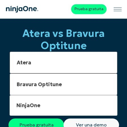
Prueba gratuita
Atera vs Bravura
Optitune
NinjaOne
Prueba gratuita
Ver una demo