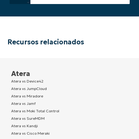
Recursos relacionados
Atera
Atera vs Device42
Atera vs JumpCloud
Atera vs Miradore
Atera vs Jamf
Atera vs Moki Total Control
Atera vs SureMDM
Atera vs Kandji
Atera vs Cisco Meraki