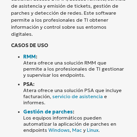
de asistencia y emisión de tickets, gestión de
parches y detección de redes. Este software
permite a los profesionales de TI obtener
información y control sobre sus entornos
digitales.
CASOS DE USO
RMM
:
Atera ofrece una solución RMM que
permite a los profesionales de TI gestionar
y supervisar los endpoints.
PSA:
Atera ofrece una solución PSA que incluye
facturación,
servicio de asistencia
e
informes.
Gestión de parches
:
Los equipos informáticos pueden
automatizar la aplicación de parches en
endpoints
Windows
,
Mac
y
Linux
.