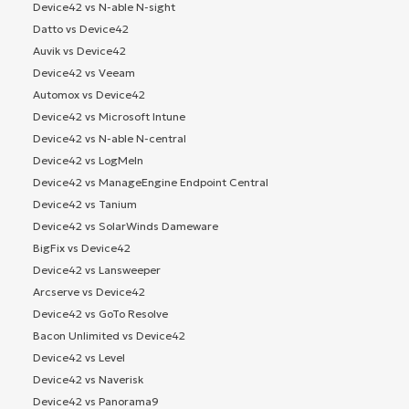
Device42 vs N-able N-sight
Datto vs Device42
Auvik vs Device42
Device42 vs Veeam
Automox vs Device42
Device42 vs Microsoft Intune
Device42 vs N-able N-central
Device42 vs LogMeIn
Device42 vs ManageEngine Endpoint Central
Device42 vs Tanium
Device42 vs SolarWinds Dameware
BigFix vs Device42
Device42 vs Lansweeper
Arcserve vs Device42
Device42 vs GoTo Resolve
Bacon Unlimited vs Device42
Device42 vs Level
Device42 vs Naverisk
Device42 vs Panorama9