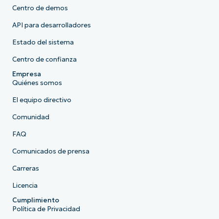
Centro de demos
API para desarrolladores
Estado del sistema
Centro de confianza
Empresa
Quiénes somos
El equipo directivo
Comunidad
FAQ
Comunicados de prensa
Carreras
Licencia
Cumplimiento
Política de Privacidad