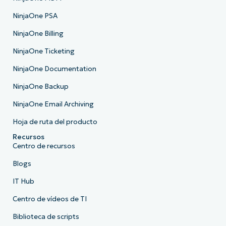
NinjaOne PSA
NinjaOne Billing
NinjaOne Ticketing
NinjaOne Documentation
NinjaOne Backup
NinjaOne Email Archiving
Hoja de ruta del producto
Recursos
Centro de recursos
Blogs
IT Hub
Centro de vídeos de TI
Biblioteca de scripts