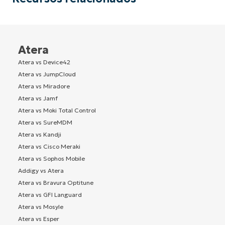
Atera
Atera vs Device42
Atera vs JumpCloud
Atera vs Miradore
Atera vs Jamf
Atera vs Moki Total Control
Atera vs SureMDM
Atera vs Kandji
Atera vs Cisco Meraki
Atera vs Sophos Mobile
Addigy vs Atera
Atera vs Bravura Optitune
Atera vs GFI Languard
Atera vs Mosyle
Atera vs Esper