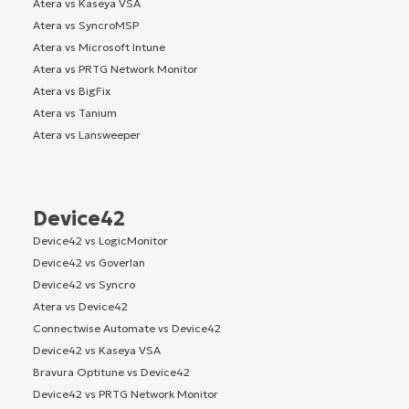
Atera vs Kaseya VSA
Atera vs SyncroMSP
Atera vs Microsoft Intune
Atera vs PRTG Network Monitor
Atera vs BigFix
Atera vs Tanium
Atera vs Lansweeper
Device42
Device42 vs LogicMonitor
Device42 vs Goverlan
Device42 vs Syncro
Atera vs Device42
Connectwise Automate vs Device42
Device42 vs Kaseya VSA
Bravura Optitune vs Device42
Device42 vs PRTG Network Monitor