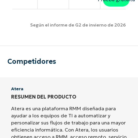
Según el informe de G2 de invierno de 2026
Competidores
Atera
RESUMEN DEL PRODUCTO
Atera es una plataforma RMM diseñada para
ayudar a los equipos de TI a automatizar y
personalizar sus flujos de trabajo para una mayor
eficiencia informática. Con Atera, los usuarios
obtienen acceso a RMM, acceso remoto, servicio