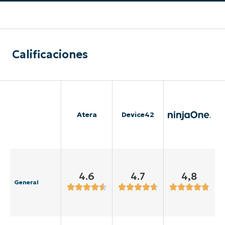
Calificaciones
Atera
Device42
4.6
4.7
4,8
General