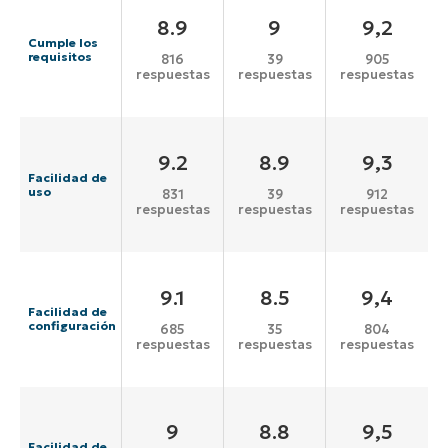
8.9
9
9,2
Cumple los
requisitos
816
39
905
respuestas
respuestas
respuestas
9.2
8.9
9,3
Facilidad de
uso
831
39
912
respuestas
respuestas
respuestas
9.1
8.5
9,4
Facilidad de
configuración
685
35
804
respuestas
respuestas
respuestas
9
8.8
9,5
Facilidad de