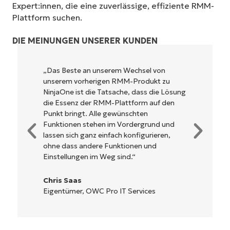
Expert:innen, die eine zuverlässige, effiziente RMM-
Plattform suchen.
DIE MEINUNGEN UNSERER KUNDEN
NinjaOne ist unglaublich leicht zu bedienen
und kombiniert ein schnelles Interface mit
leistungsstarken Funktionen im Backend.
Es muss nicht erst kompliziert eingerichtet
werden und verzichtet auf eine komplexe
Steuerung. Alle Optionen und Tools sind
klar beschrieben, einfach zu verstehen und
die Benutzeroberfläche ist leicht zu
bedienen.
Ryan Reiffenberger
Reiffenberger.NET Technology Solutions