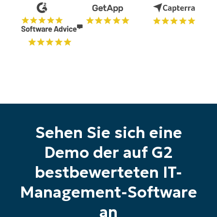
Starten Sie Ihre 14-tägige
Testversion
Keine Kreditkarte erforderlich, voller Zugriff auf
alle Funktionen
First
and
last
name*
Business
email*
Sehen Sie sich eine
Phone
number*
Demo der auf G2
Land
bestbewerteten IT-
Company
Management-Software
name*
an