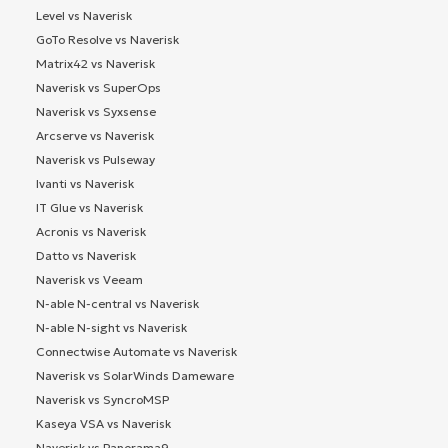
Level vs Naverisk
GoTo Resolve vs Naverisk
Matrix42 vs Naverisk
Naverisk vs SuperOps
Naverisk vs Syxsense
Arcserve vs Naverisk
Naverisk vs Pulseway
Ivanti vs Naverisk
IT Glue vs Naverisk
Acronis vs Naverisk
Datto vs Naverisk
Naverisk vs Veeam
N-able N-central vs Naverisk
N-able N-sight vs Naverisk
Connectwise Automate vs Naverisk
Naverisk vs SolarWinds Dameware
Naverisk vs SyncroMSP
Kaseya VSA vs Naverisk
Naverisk vs Panorama9