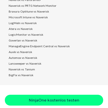
Naverisk vs PRTG Network Monitor
Bravura Optitune vs Naverisk
Microsoft Intune vs Naverisk
LogMeIn vs Naverisk
Atera vs Naverisk
LogicMonitor vs Naverisk
Goverlan vs Naverisk
ManageEngine Endpoint Central vs Naverisk
Auvik vs Naverisk
Automox vs Naverisk
Lansweeper vs Naverisk
Naverisk vs Tanium
BigFix vs Naverisk
NinjaOne kostenlos testen