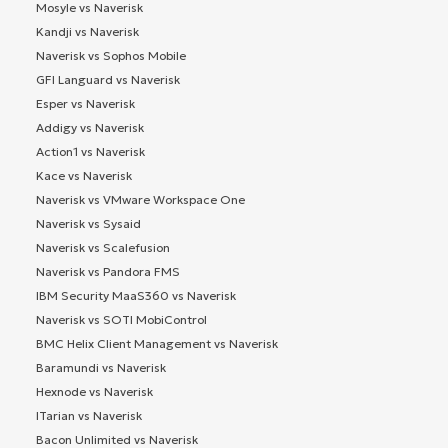
Mosyle vs Naverisk
Kandji vs Naverisk
Naverisk vs Sophos Mobile
GFI Languard vs Naverisk
Esper vs Naverisk
Addigy vs Naverisk
Action1 vs Naverisk
Kace vs Naverisk
Naverisk vs VMware Workspace One
Naverisk vs Sysaid
Naverisk vs Scalefusion
Naverisk vs Pandora FMS
IBM Security MaaS360 vs Naverisk
Naverisk vs SOTI MobiControl
BMC Helix Client Management vs Naverisk
Baramundi vs Naverisk
Hexnode vs Naverisk
ITarian vs Naverisk
Bacon Unlimited vs Naverisk