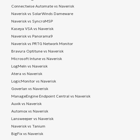
Connectwise Automate vs Naverisk
Naverisk vs SolarWinds Dameware
Naverisk vs SyncroMSP
Kaseya VSA vs Naverisk
Naverisk vs Panorama9
Naverisk vs PRTG Network Monitor
Bravura Optitune vs Naverisk
Microsoft Intune vs Naverisk
LogMeIn vs Naverisk
Atera vs Naverisk
LogicMonitor vs Naverisk
Goverlan vs Naverisk
ManageEngine Endpoint Central vs Naverisk
Auvik vs Naverisk
Automox vs Naverisk
Lansweeper vs Naverisk
Naverisk vs Tanium
BigFix vs Naverisk