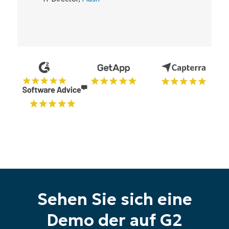
Starten Sie Ihre 14-tägige
Testversion
Sehen Sie sich eine
Keine Kreditkarte erforderlich, voller Zugriff auf
alle Funktionen
Demo der auf G2
First