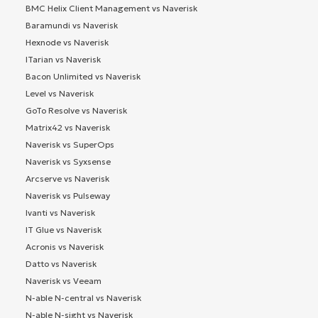
BMC Helix Client Management vs Naverisk
Baramundi vs Naverisk
Hexnode vs Naverisk
ITarian vs Naverisk
Bacon Unlimited vs Naverisk
Level vs Naverisk
GoTo Resolve vs Naverisk
Matrix42 vs Naverisk
Naverisk vs SuperOps
Naverisk vs Syxsense
Arcserve vs Naverisk
Naverisk vs Pulseway
Ivanti vs Naverisk
IT Glue vs Naverisk
Acronis vs Naverisk
Datto vs Naverisk
Naverisk vs Veeam
N-able N-central vs Naverisk
N-able N-sight vs Naverisk