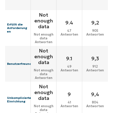
Not
enough
9.4
9,2
Erfüllt die
data
Anforderung
47
905
en
Antworten
Antworten
Not enough
data
Antworten
Not
enough
9.1
9,3
data
Benutzerfreundlichkeit
49
912
Antworten
Antworten
Not enough
data
Antworten
Not
enough
9
9,4
data
Unkomplizierte
Einrichtung
41
804
Antworten
Antworten
Not enough
data