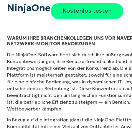
NinjaOne
Kostenlos testen
WARUM IHRE BRANCHENKOLLEGEN UNS VOR NAVER
NETZWERK-MONITOR BEVORZUGEN
NinjaOne ist unglaublich leicht zu bedienen 
Die NinjaOne-Software hebt sich durch ihre außergewö
Interface mit leistungsstarken Funktionen i
Kundenbewertungen, ihre Benutzerfreundlichkeit und 
kompliziert eingerichtet werden und verzich
Integrationsmöglichkeiten von der Konkurrenz ab. Die 
Steuerung. Alle Optionen und Tools sind klar
Plattform ist meisterhaft gestaltet, sowohl für eine sch
verstehen und die Benutzeroberfläche ist lei
für eine einfache Bedienung, was in dynamischen IT-U
entscheidender Bedeutung ist. Diese Konzentration auf
Ryan Reiffenberger
beeinträchtigt nicht den umfangreichen Funktionsumfa
Reiffenberger.NET Technology Solutions
ist, die betriebliche Effizienz zu steigern — ein Bereich,
Wettbewerber kämpfen.
In Bezug auf die Integration glänzt die NinjaOne-Platt
Kompatibilität mit einer Vielzahl von Drittanbieter-Anw