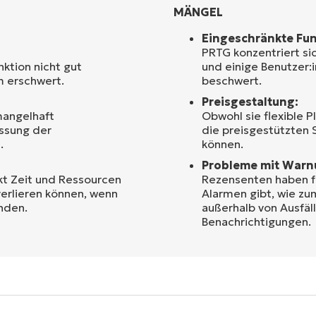
MÄNGEL
Eingeschränkte Fun
PRTG konzentriert si
ktion nicht gut
und einige Benutzer:
m erschwert.
beschwert.
Preisgestaltung:
mangelhaft
Obwohl sie flexible 
assung der
die preisgestützten
.
können.
Probleme mit Warn
t Zeit und Ressourcen
Rezensenten haben f
verlieren können, wenn
Alarmen gibt, wie zu
inden.
außerhalb von Ausfäl
Benachrichtigungen.