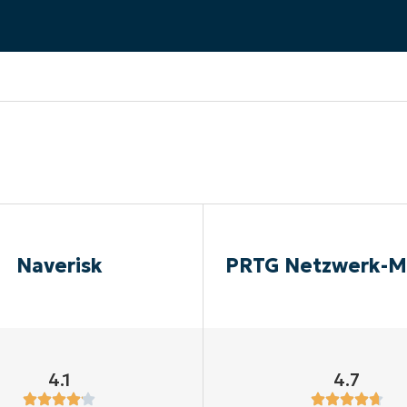
RODUKTVORSTELLUNG ANSEHEN
VORSTELLUNG ANSEHEN
RODUKTVORSTELLUNG ANSEHEN
PRODUKT-
RODUKTVORSTELLUNG ANSEHEN
Naverisk
PRTG Netzwerk-M
4.1
4.7