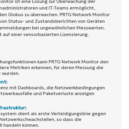
nitor ist eine Lösung zur Überwachung der
temadministratoren und IT-Teams ermöglicht,
den Globus zu überwachen. PRTG Network Monitor
von Status- und Zustandsberichten von Geräten
arnmeldungen bei ungewöhnlichen Messwerten.
t auf einer sensorbasierten Lizenzierung.
hungsfunktionen kann PRTG Network Monitor den
dere Metriken erkennen, für deren Messung die
t wurden.
ent
:
renz mit Dashboards, die Netzwerkbedingungen
tzwerkausfälle und Paketverluste anzeigen
frastruktur
:
ystem dient als erste Verteidigungslinie gegen
Netzwerkschwachstellen, so dass die
ll handeln können.