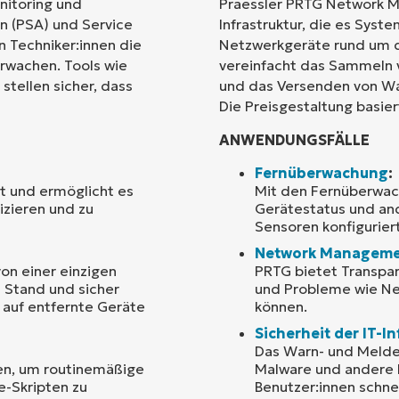
nitoring und
Praessler PRTG Network Mo
n (PSA) und Service
Infrastruktur, die es Sys
Land
n Techniker:innen die
Netzwerkgeräte rund um 
rwachen. Tools wie
vereinfacht das Sammeln 
tellen sicher, dass
und das Versenden von W
Company
name*
Die Preisgestaltung basier
ANWENDUNGSFÄLLE
Fernüberwachung
:
t und ermöglicht es
Mit den Fernüberwac
izieren und zu
Gerätestatus und an
Sensoren konfigurier
Network Managem
on einer einzigen
PRTG bietet Transpa
 Stand und sicher
und Probleme wie Ne
n auf entfernte Geräte
können.
Sicherheit der IT-In
Das Warn- und Meldes
ren, um routinemäßige
Malware und andere 
e-Skripten zu
Benutzer:innen schne