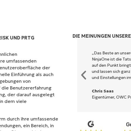
DIE MEINUNGEN UNSER
ISK UND PRTG
und kombiniert ein schnelles
„Das Beste an unse
hnlichen
m Backend. Es muss nicht erst
NinjaOne ist die Ta
ihre umfassenden
tet auf eine komplexe
auf den Punkt bring
Benutzeroberfläche der
 beschrieben, einfach zu
und lassen sich ganz
nelle Einführung als auch
cht zu bedienen.
und Einstellungen im
mgebungen von
 die Benutzererfahrung
Chris Saas
ng, der darauf ausgelegt
Eigentümer, OWC Pro
 in dem viele
form durch ihre umfassende
endungen, ein Bereich, in