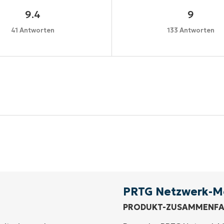
9.4
9
41 Antworten
133 Antworten
Starten Sie Ihre 14-tägige Testversion
e Kreditkarte erforderlich, voller Zugriff auf alle Funkt
First
and
last
name*
Business
email*
PRTG Netzwerk-M
PRODUKT-ZUSAMMENF
Phone
number*