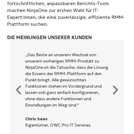
fortschrittlichen, anpassbaren Berichts-Tools
machen NinjaOne zur ersten Wahl für IT-
Expert:innen, die eine zuverlässige, effiziente RMM-
Plattform suchen.
DIE MEINUNGEN UNSERER KUNDEN
on
NinjaOne ist unglaublich leicht zu bedienen
 zu
und kombiniert ein schnelles Interface mit
e Lösung
leistungsstarken Funktionen im Backend.
 den
Es muss nicht erst kompliziert eingerichtet
werden und verzichtet auf eine komplexe
 und
Steuerung. Alle Optionen und Tools sind
en,
klar beschrieben, einfach zu verstehen und
die Benutzeroberfläche ist leicht zu
bedienen.
Ryan Reiffenberger
Reiffenberger.NET Technology Solutions