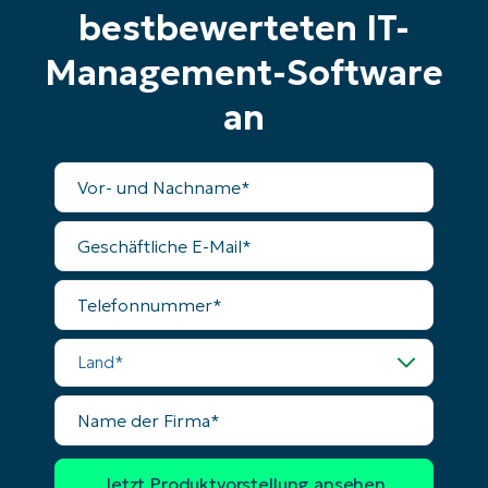
number*
bestbewerteten IT-
Management-Software
Land
an
Company
name*
Vollständiger
Name
Geschäftliche
E-
Mail
Telefonnummer
Land
Name
der
Firma