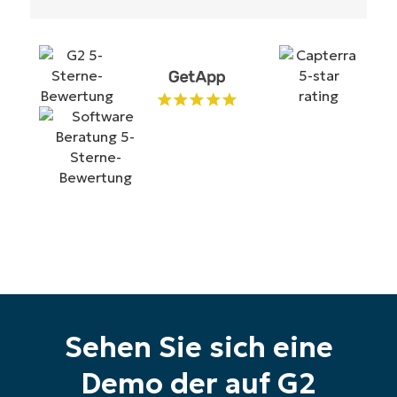
Starten Sie Ihre 14-tägige
Testversion
Keine Kreditkarte erforderlich, voller Zugriff auf
alle Funktionen
First
and
last
name*
Sehen Sie sich eine
Business
email*
Demo der auf G2
Phone