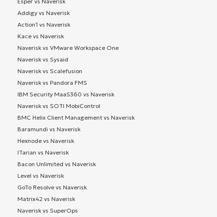
Esper vs Naverisk
Addigy vs Naverisk
Action1 vs Naverisk
Kace vs Naverisk
Naverisk vs VMware Workspace One
Naverisk vs Sysaid
Naverisk vs Scalefusion
Naverisk vs Pandora FMS
IBM Security MaaS360 vs Naverisk
Naverisk vs SOTI MobiControl
BMC Helix Client Management vs Naverisk
Baramundi vs Naverisk
Hexnode vs Naverisk
ITarian vs Naverisk
Bacon Unlimited vs Naverisk
Level vs Naverisk
GoTo Resolve vs Naverisk
Matrix42 vs Naverisk
Naverisk vs SuperOps