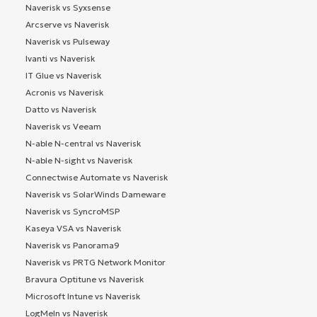
Naverisk vs Syxsense
Arcserve vs Naverisk
Naverisk vs Pulseway
Ivanti vs Naverisk
IT Glue vs Naverisk
Acronis vs Naverisk
Datto vs Naverisk
Naverisk vs Veeam
N-able N-central vs Naverisk
N-able N-sight vs Naverisk
Connectwise Automate vs Naverisk
Naverisk vs SolarWinds Dameware
Naverisk vs SyncroMSP
Kaseya VSA vs Naverisk
Naverisk vs Panorama9
Naverisk vs PRTG Network Monitor
Bravura Optitune vs Naverisk
Microsoft Intune vs Naverisk
LogMeIn vs Naverisk