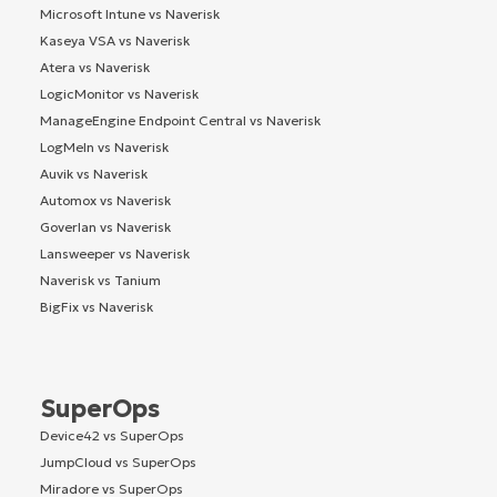
Microsoft Intune vs Naverisk
Kaseya VSA vs Naverisk
Atera vs Naverisk
LogicMonitor vs Naverisk
ManageEngine Endpoint Central vs Naverisk
LogMeIn vs Naverisk
Auvik vs Naverisk
Automox vs Naverisk
Goverlan vs Naverisk
Lansweeper vs Naverisk
Naverisk vs Tanium
BigFix vs Naverisk
SuperOps
Device42 vs SuperOps
JumpCloud vs SuperOps
Miradore vs SuperOps