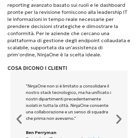
reporting avanzato basato sui ruoli e le dashboard
pronte per la revisione forniscono alla leadership IT
le informazioni in tempo reale necessarie per
prendere decisioni strategiche e dimostrare la
conformità. Per le aziende che cercano una
piattaforma di gestione degli endpoint collaudata e
scalabile, supportata da un’assistenza di
prim’ordine, NinjaOne è la scelta ideale.
COSA DICONO I CLIENTI
"NinjaOne permette alla nostra azienda, ai
proprietari e agli operatori con cui
lavoriamo, di essere più redditizi. È un
vantaggio per tutti."
Rory McCune
Direttore IT presso
Flash