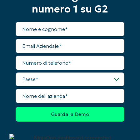
name*
Business
numero 1 su G2
email*
Nome
Phone
completo
number*
Email
Paese
Aziendale
Numero
Company
di
name*
telefono
Paese
Nome
dell'azienda