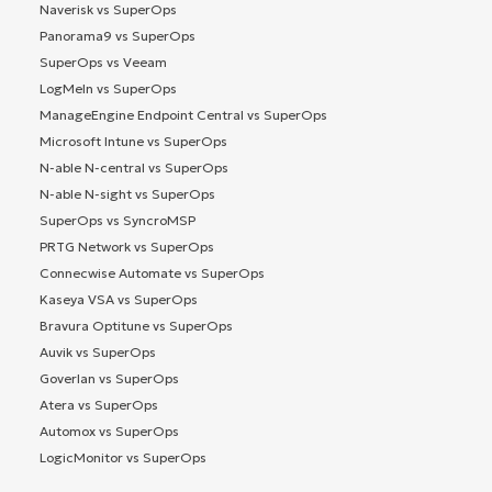
Naverisk vs SuperOps
Panorama9 vs SuperOps
SuperOps vs Veeam
LogMeIn vs SuperOps
ManageEngine Endpoint Central vs SuperOps
Microsoft Intune vs SuperOps
N-able N-central vs SuperOps
N-able N-sight vs SuperOps
SuperOps vs SyncroMSP
PRTG Network vs SuperOps
Connecwise Automate vs SuperOps
Kaseya VSA vs SuperOps
Bravura Optitune vs SuperOps
Auvik vs SuperOps
Goverlan vs SuperOps
Atera vs SuperOps
Automox vs SuperOps
LogicMonitor vs SuperOps