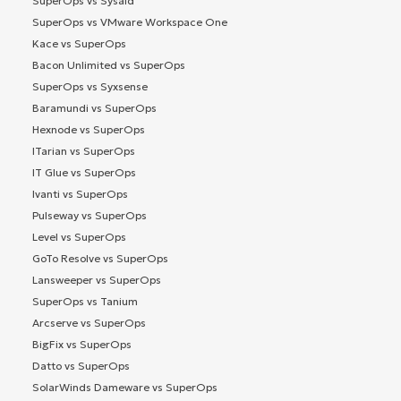
SuperOps vs Sysaid
SuperOps vs VMware Workspace One
Kace vs SuperOps
Bacon Unlimited vs SuperOps
SuperOps vs Syxsense
Baramundi vs SuperOps
Hexnode vs SuperOps
ITarian vs SuperOps
IT Glue vs SuperOps
Ivanti vs SuperOps
Pulseway vs SuperOps
Level vs SuperOps
GoTo Resolve vs SuperOps
Lansweeper vs SuperOps
SuperOps vs Tanium
Arcserve vs SuperOps
BigFix vs SuperOps
Datto vs SuperOps
SolarWinds Dameware vs SuperOps