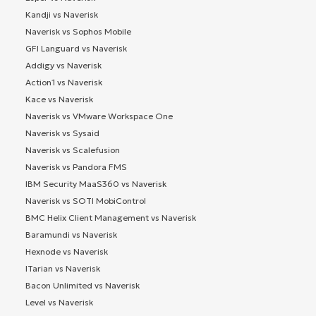
Kandji vs Naverisk
Naverisk vs Sophos Mobile
GFI Languard vs Naverisk
Addigy vs Naverisk
Action1 vs Naverisk
Kace vs Naverisk
Naverisk vs VMware Workspace One
Naverisk vs Sysaid
Naverisk vs Scalefusion
Naverisk vs Pandora FMS
IBM Security MaaS360 vs Naverisk
Naverisk vs SOTI MobiControl
BMC Helix Client Management vs Naverisk
Baramundi vs Naverisk
Hexnode vs Naverisk
ITarian vs Naverisk
Bacon Unlimited vs Naverisk
Level vs Naverisk