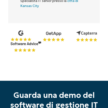
Inizia la tua prova di 14 giorni
Nessuna carta di credito richiesta, accesso
completo a tutte le funzionalità
Guarda una demo del
First
and
software di gestione IT
last