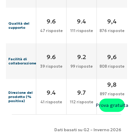
9.6
9.4
9,4
Qualità del
supporto
47 risposte
111 risposte
876 risposte
9.6
9.2
9,6
Facilità di
collaborazione
39 risposte
99 risposte
808 risposte
9,8
9.4
9.7
Direzione del
897 risposte
prodotto (%
positiva)
41 risposte
112 risposte
Prova gratuita
Dati basati su G2 – Inverno 2026