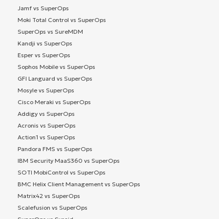
Jamf vs SuperOps
Moki Total Control vs SuperOps
SuperOps vs SureMDM
Kandji vs SuperOps
Esper vs SuperOps
Sophos Mobile vs SuperOps
GFI Languard vs SuperOps
Mosyle vs SuperOps
Cisco Meraki vs SuperOps
Addigy vs SuperOps
Acronis vs SuperOps
Action1 vs SuperOps
Pandora FMS vs SuperOps
IBM Security MaaS360 vs SuperOps
SOTI MobiControl vs SuperOps
BMC Helix Client Management vs SuperOps
Matrix42 vs SuperOps
Scalefusion vs SuperOps