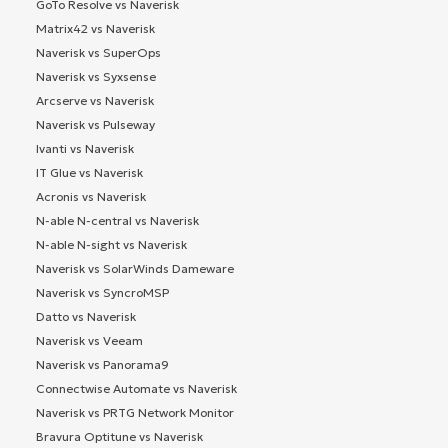
GoTo Resolve vs Naverisk
Matrix42 vs Naverisk
Naverisk vs SuperOps
Naverisk vs Syxsense
Arcserve vs Naverisk
Naverisk vs Pulseway
Ivanti vs Naverisk
IT Glue vs Naverisk
Acronis vs Naverisk
N-able N-central vs Naverisk
N-able N-sight vs Naverisk
Naverisk vs SolarWinds Dameware
Naverisk vs SyncroMSP
Datto vs Naverisk
Naverisk vs Veeam
Naverisk vs Panorama9
Connectwise Automate vs Naverisk
Naverisk vs PRTG Network Monitor
Bravura Optitune vs Naverisk