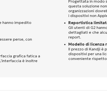
Progettata in modo s
questa soluzione non 
organizzazioni dovreb
i dispositivi non Appl
che hanno impedito
Reportistica limitat
Gli utenti di G2 hann
dettagliati e che al
report.
 essere perse, con
Modello di licenza r
Il prezzo di Kandji è
dispositivi per una l
rfaccia grafica fatica a
conveniente rispetto 
’interfaccia è inoltre