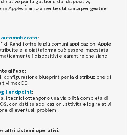
d-native per la gestione dei dispositivi,
emi Apple. È ampiamente utilizzata per gestire
 automatizzato
:
s” di Kandji offre le più comuni applicazioni Apple
stribuite e la piattaforma può essere impostata
maticamente i dispositivi e garantire che siano
te all’uso:
i configurazione blueprint per la distribuzione di
sitivi macOS.
gli endpoint
:
a, i tecnici ottengono una visibilità completa di
OS, con dati su applicazioni, attività e log relativi
ione di eventuali problemi.
 altri sistemi operativi: