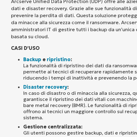
Arcserve Unified Data Protection (UDP) offre alle azie
dati e disaster recovery. Grazie alle sue funzionalità d
prevenire la perdita di dati. Questa soluzione protegg
da minacce alla sicurezza come il ransomware. Arcser
amministratori IT di gestire tutti i backup da un’unica
basata su cloud.
CASI D’USO
Backup
e
ripristino
:
La funzionalità di ripristino dei dati da ransomw
permette ai tecnici di recuperare rapidamente s
riducendo i tempi di inattività e prevenendo la pe
Disaster recovery
:
In caso di disastro o di minaccia alla sicurezza, 
garantisce il ripristino dei dati vitali con macchin
bare metal recovery (BMR). Le funzionalità di ripr
offrono ai tecnici un maggiore controllo sul recu
sistema.
Gestione centralizzata:
Gli utenti possono gestire backup, dati e ripristi