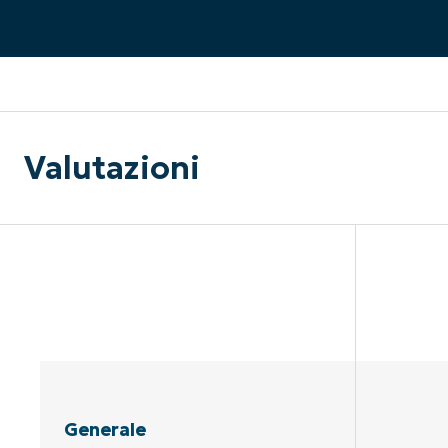
CONTATTO COMMERCIALE
G
CONTATTO COMMERCIALE
G
CONTATTO COMMERCIALE
CONTATTO COMMERCIALE
GUARDA
G
PIATTAFORMA
Valutazioni
Generale