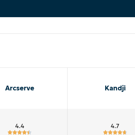
UARDA UNA DEMO
UARDA UNA DEMO
 UNA DEMO
UARDA UNA DEMO
ROADMAP DEI PRODOTTI
Arcserve
Kandji
4.4
4.7