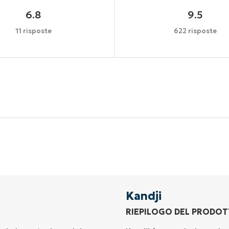
6.8
9.5
11 risposte
622 risposte
Inizia la tua prova di 14 giorni
arta di credito richiesta, accesso completo a tutte le fu
First
and
last
name*
Business
email*
Kandji
RIEPILOGO DEL PRODO
Phone
number*