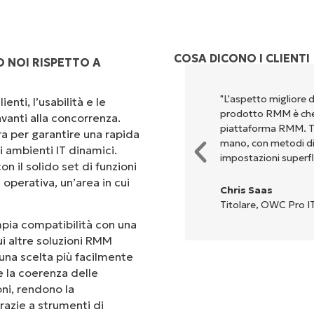
COSA DICONO I CLIENTI
 NOI RISPETTO A
"L'aspetto migliore 
enti, l’usabilità e le
prodotto RMM è che 
vanti alla concorrenza.
piattaforma RMM. Tut
ra per garantire una rapida
mano, con metodi di c
i ambienti IT dinamici.
impostazioni superfl
on il solido set di funzioni
operativa, un’area in cui
Chris Saas
Titolare, OWC Pro IT
ampia compatibilità con una
ui altre soluzioni RMM
una scelta più facilmente
 e la coerenza delle
oni, rendono la
razie a strumenti di