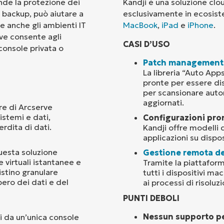
nde la protezione dei
Kandji è una soluzione clou
i backup, può aiutare a
esclusivamente in ecosist
Paese
e anche gli ambienti IT
MacBook
,
iPad
e
iPhone
.
ve consente agli
CASI D’USO
 console privata o
Company
name*
Patch management
La libreria “Auto App
pronte per essere di
per scansionare auto
aggiornati.
are di Arcserve
istemi e dati,
Configurazioni pron
rdita di dati.
Kandji offre modelli d
applicazioni su dispo
questa soluzione
Gestione remota de
e virtuali istantanee e
Tramite la piattaform
istino granulare
tutti i dispositivi mac
pero dei dati e del
ai processi di risoluz
PUNTI DEBOLI
Nessun supporto per
ni da un’unica console