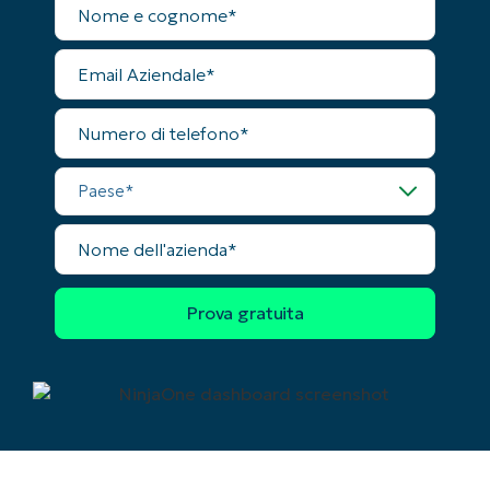
completo
Phone
Email
number*
Aziendale
Paese
Numero
di
telefono
Paese
Company
name*
Nome
dell'azienda