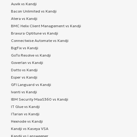
Auvik vs Kandji
Bacon Unlimited vs Kandji
Atera vs Kandji
BMC Helix Client Management vs Kandji
Bravura Optitune vs Kandji
Connectwise Automate vs Kandji
BigFix vs Kandji
GoTo Resolve vs Kandji
Goverlan vs Kandji
Datto vs Kandji
Esper vs Kandji
GFI Languard vs Kandji
Ivanti vs Kandji
IBM Security MaaS360 vs Kandji
IT Glue vs Kandji
ITarian vs Kandji
Hexnode vs Kandji
Kandji vs Kaseya VSA
Kandji vs Lansweeper