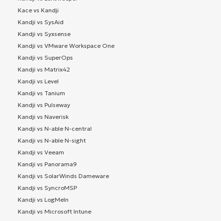
Kace vs Kandji
Kandji vs SysAid
Kandji vs Syxsense
Kandji vs VMware Workspace One
Kandji vs SuperOps
Kandji vs Matrix42
Kandji vs Level
Kandji vs Tanium
Kandji vs Pulseway
Kandji vs Naverisk
Kandji vs N-able N-central
Kandji vs N-able N-sight
Kandji vs Veeam
Kandji vs Panorama9
Kandji vs SolarWinds Dameware
Kandji vs SyncroMSP
Kandji vs LogMeIn
Kandji vs Microsoft Intune