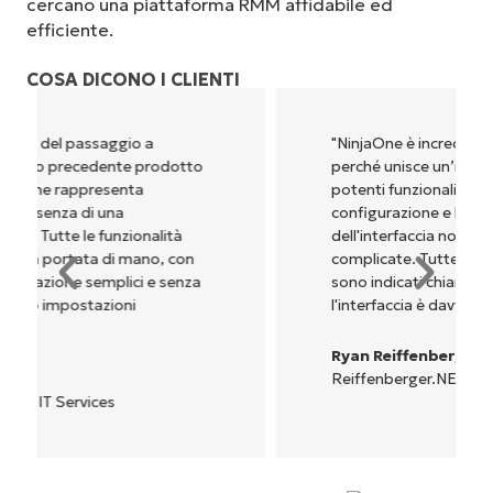
cercano una piattaforma RMM affidabile ed
efficiente.
COSA DICONO I CLIENTI
"NinjaOne è incredibilmente facile da usare,
perché unisce un’interfaccia fluida a
potenti funzionalità di back-end. La
configurazione e la gestione
dell'interfaccia non sono affatto
complicate. Tutte le opzioni e gli strumenti
sono indicati chiaramente e sono intuitivi, e
l'interfaccia è davvero facile da usare."
Ryan Reiffenberger
Reiffenberger.NET Technology Solutions