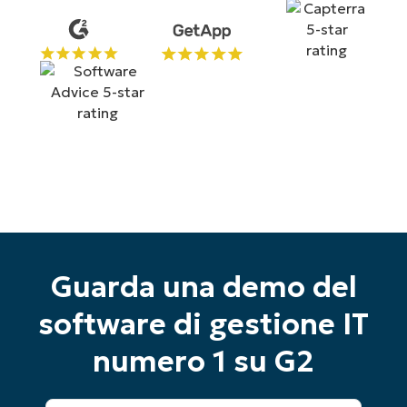
Inizia la tua prova di 14 giorni
Guarda una demo del
Nessuna carta di credito richiesta, accesso
completo a tutte le funzionalità
software di gestione IT
First
and
numero 1 su G2
last
name*
Business
email*
Nome