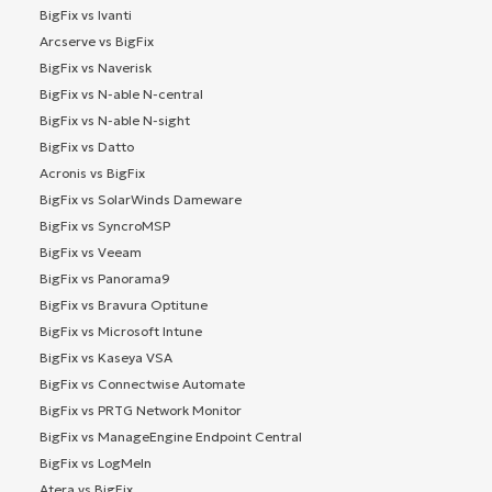
BigFix vs Ivanti
Arcserve vs BigFix
BigFix vs Naverisk
BigFix vs N-able N-central
BigFix vs N-able N-sight
BigFix vs Datto
Acronis vs BigFix
BigFix vs SolarWinds Dameware
BigFix vs SyncroMSP
BigFix vs Veeam
BigFix vs Panorama9
BigFix vs Bravura Optitune
BigFix vs Microsoft Intune
BigFix vs Kaseya VSA
BigFix vs Connectwise Automate
BigFix vs PRTG Network Monitor
BigFix vs ManageEngine Endpoint Central
BigFix vs LogMeIn
Atera vs BigFix