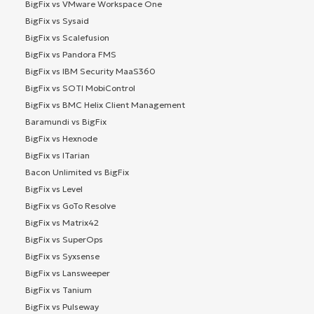
BigFix vs VMware Workspace One
BigFix vs Sysaid
BigFix vs Scalefusion
BigFix vs Pandora FMS
BigFix vs IBM Security MaaS360
BigFix vs SOTI MobiControl
BigFix vs BMC Helix Client Management
Baramundi vs BigFix
BigFix vs Hexnode
BigFix vs ITarian
Bacon Unlimited vs BigFix
BigFix vs Level
BigFix vs GoTo Resolve
BigFix vs Matrix42
BigFix vs SuperOps
BigFix vs Syxsense
BigFix vs Lansweeper
BigFix vs Tanium
BigFix vs Pulseway