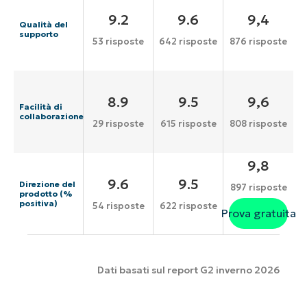
9.2
9.6
9,4
Qualità del
supporto
53 risposte
642 risposte
876 risposte
8.9
9.5
9,6
Facilità di
collaborazione
29 risposte
615 risposte
808 risposte
9,8
9.6
9.5
Direzione del
897 risposte
prodotto (%
positiva)
54 risposte
622 risposte
Prova gratuita
Dati basati sul report G2 inverno 2026