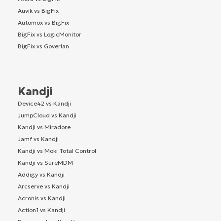
Auvik vs BigFix
Automox vs BigFix
BigFix vs LogicMonitor
BigFix vs Goverlan
Kandji
Device42 vs Kandji
JumpCloud vs Kandji
Kandji vs Miradore
Jamf vs Kandji
Kandji vs Moki Total Control
Kandji vs SureMDM
Addigy vs Kandji
Arcserve vs Kandji
Acronis vs Kandji
Action1 vs Kandji