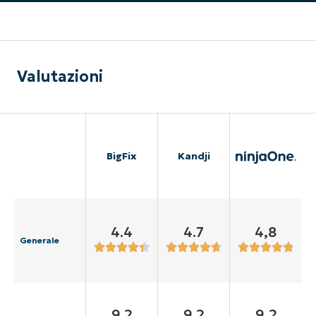
Valutazioni
BigFix
Kandji
4.4
4.7
4,8
Generale
9.2
9.2
9,2