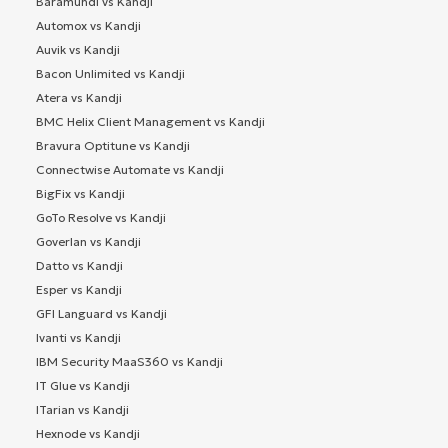
Baramundi vs Kandji
Automox vs Kandji
Auvik vs Kandji
Bacon Unlimited vs Kandji
Atera vs Kandji
BMC Helix Client Management vs Kandji
Bravura Optitune vs Kandji
Connectwise Automate vs Kandji
BigFix vs Kandji
GoTo Resolve vs Kandji
Goverlan vs Kandji
Datto vs Kandji
Esper vs Kandji
GFI Languard vs Kandji
Ivanti vs Kandji
IBM Security MaaS360 vs Kandji
IT Glue vs Kandji
ITarian vs Kandji
Hexnode vs Kandji