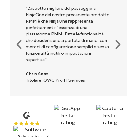
gio a
"NinjaOne è incredibilmente facile da us
te prodotto
perché unisce un’interfaccia fluida a
nta
potenti funzionalità di back-end. La
a
configurazione e la gestione
zionalità
dell'interfaccia non sono affatto
 mano, con
complicate. Tutte le opzioni e gli strum
ici e senza
sono indicati chiaramente e sono intuitiv
oni
l'interfaccia è davvero facile da usare."
Ryan Reiffenberger
Reiffenberger.NET Technology Solutio