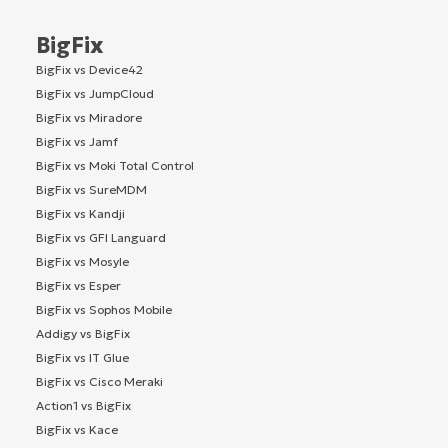
BigFix
BigFix vs Device42
BigFix vs JumpCloud
BigFix vs Miradore
BigFix vs Jamf
BigFix vs Moki Total Control
BigFix vs SureMDM
BigFix vs Kandji
BigFix vs GFI Languard
BigFix vs Mosyle
BigFix vs Esper
BigFix vs Sophos Mobile
Addigy vs BigFix
BigFix vs IT Glue
BigFix vs Cisco Meraki
Action1 vs BigFix
BigFix vs Kace