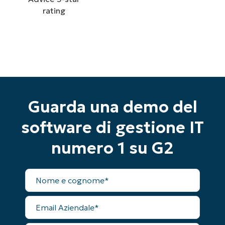
Guarda una demo del
Inizia la tua prova di 14 giorni
software di gestione IT
Nessuna carta di credito richiesta, accesso
numero 1 su G2
completo a tutte le funzionalità
First
and
last
Nome
name*
completo
Business
email*
Email
Aziendale
Phone