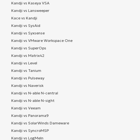
Kandji vs Kaseya VSA
Kandji vs Lansweeper
Kace vs Kandji
Kandji vs SysAid
Kandji vs Syxsense
Kandji vs VMware Workspace One
Kandji vs SuperOps
Kandji vs Matrix42
Kandji vs Level
Kandji vs Tanium
Kandji vs Pulseway
Kandji vs Naverisk
Kandji vs N-able N-central
Kandji vs N-able N-sight
Kandji vs Veeam
Kandji vs Panorama9
Kandji vs SolarWinds Dameware
Kandji vs SyncroMSP
Kandji vs LogMeIn