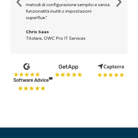
senza
sono indicati chiaramente e sono intuitivi, e
l'interfaccia è davvero facile da usare."
Ryan Reiffenberger
Reiffenberger.NET Technology Solutions
Inizia la tua prova di 14 giorni
Nessuna carta di credito richiesta, accesso
completo a tutte le funzionalità
First