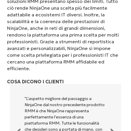
soluzioni RMM presentano spesso dei limiti. Tutto
ciò rende NinjaOne una scelta più facilmente
adattabile a ecosistemi IT diversi. Inoltre, la
scalabilità e la coerenza delle prestazioni di
NinjaOne, anche in reti di grandi dimensioni,
rendono la piattaforma una prima scelta per molti
professionisti. Grazie a strumenti di reportistica
avanzati e personalizzabili, NinjaOne si impone
come scelta privilegiata per i professionisti IT che
cercano una piattaforma RMM affidabile ed
efficiente.
COSA DICONO I CLIENTI
"NinjaOne è incredibilmente facile da usare,
dotto
perché unisce un’interfaccia fluida a
potenti funzionalità di back-end. La
configurazione e la gestione
ità
dell'interfaccia non sono affatto
 con
complicate. Tutte le opzioni e gli strumenti