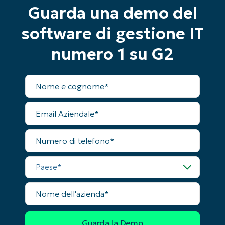
and
Guarda una demo del
last
name*
Business
software di gestione IT
email*
numero 1 su G2
Phone
number*
Nome
completo
Paese
Email
Aziendale
Company
name*
Numero
di
telefono
Paese
Nome
dell'azienda