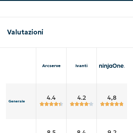
Valutazioni
Arcserve
Ivanti
4.4
4.2
4,8
Generale
8.5
8.4
9,2