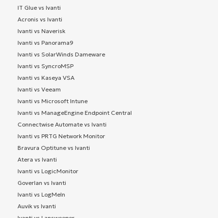
IT Glue vs Ivanti
Acronis vs Ivanti
Ivanti vs Naverisk
Ivanti vs Panorama9
Ivanti vs SolarWinds Dameware
Ivanti vs SyncroMSP
Ivanti vs Kaseya VSA
Ivanti vs Veeam
Ivanti vs Microsoft Intune
Ivanti vs ManageEngine Endpoint Central
Connectwise Automate vs Ivanti
Ivanti vs PRTG Network Monitor
Bravura Optitune vs Ivanti
Atera vs Ivanti
Ivanti vs LogicMonitor
Goverlan vs Ivanti
Ivanti vs LogMeIn
Auvik vs Ivanti
Ivanti vs Lansweeper