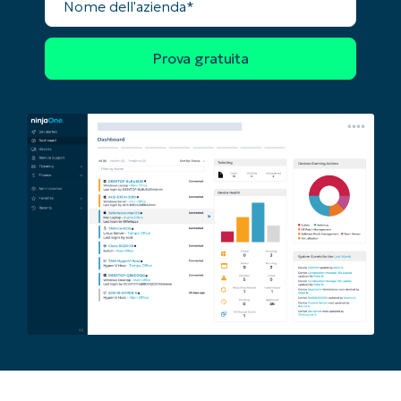
dell'azienda
Phone
number*
Paese
Company
name*