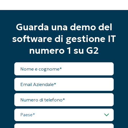
Guarda una demo del
software di gestione IT
numero 1 su G2
Nome
completo
Email
Inizia la tua prova di 14 giorni
Aziendale
Nessuna carta di credito richiesta, accesso
Numero
completo a tutte le funzionalità
di
First
telefono
and
last
Paese
name*
Business
email*
Nome