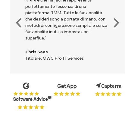
ente l'essenza di una
configurazione e l
ma RMM. Tutte le funzionalità
dell'interfaccia n
eri sono a portata di mano, con
complicate. Tutte 
 configurazione semplici e senza
sono indicati chiar
ità inutili o impostazioni
l'interfaccia è dav
."
Ryan Reiffenber
as
Reiffenberger.NE
 OWC Pro IT Services