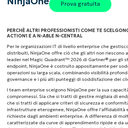
NinjaOne
Prova gratuita
PERCHÈ ALTRI PROFESSIONISTI COME TE SCELGONO
ACTION1 E A N-ABLE N-CENTRAL
"Prima avevo bisogno di 10-15 strumenti dive
Per le organizzazioni IT di livello enterprise che gesti
NinjaOne fa nella sua interfaccia centralizza
distribuiti, NinjaOne offre ciò che gli altri non riescono
le nostre giornate lavorative."
leader nel Magic Quadrant™ 2026 di Gartner® per gli st
endpoint, NinjaOne è costruito appositamente per sodd
Ernie Turner
operazioni su larga scala, combinando visibilità profonda,
Direttore IT di
Vetcor
governance e i più alti punteggi di soddisfazione dei cli
I team enterprise scelgono NinjaOne per la sua capacità
compromessi. Sia che si tratti di gestire migliaia di endp
che si tratti di applicare criteri di sicurezza e conformi
infrastrutture eterogenee, NinjaOne offre l’affidabilità
richieste dagli ambienti enterprise. A differenza di mol
caratterizzate da curve di apprendimento ripide e da un