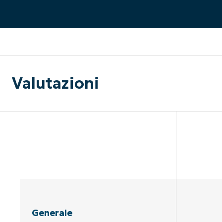
CONTATTO COMMERCIALE
G
CONTATTO COMMERCIALE
G
CONTATTO COMMERCIALE
CONTATTO COMMERCIALE
GUARDA
G
PIATTAFORMA
Valutazioni
Generale