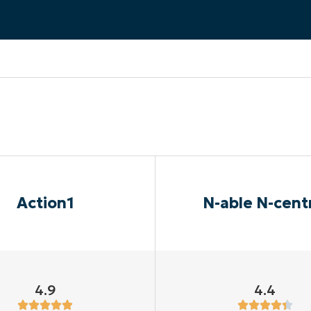
UARDA UNA DEMO
UARDA UNA DEMO
 UNA DEMO
UARDA UNA DEMO
ROADMAP DEI PRODOTTI
Action1
N-able N-cent
4.9
4.4