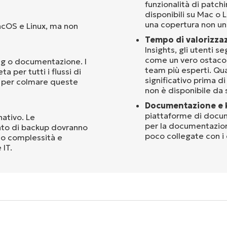
funzionalità di patc
disponibili su Mac o 
una copertura non un
acOS e Linux, ma non
Tempo di valorizza
Insights, gli utenti
come un vero ostacolo
ing o documentazione. I
team più esperti. Qu
 per tutti i flussi di
significativo prima di
i per colmare queste
non è disponibile da 
Documentazione e 
piattaforme di docum
ativo. Le
per la documentazione
nto di backup dovranno
poco collegate con i d
ndo complessità e
 IT.