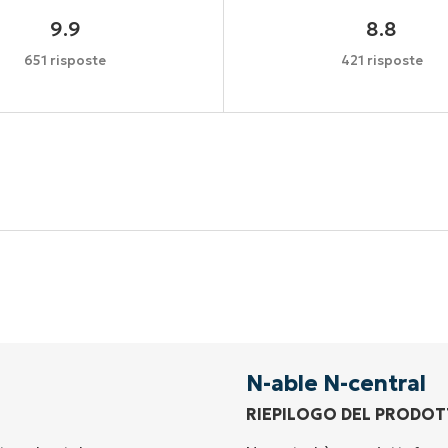
9.9
8.8
651 risposte
421 risposte
Inizia la tua prova di 14 giorni
arta di credito richiesta, accesso completo a tutte le fu
First
and
last
name*
Business
email*
N-able N-central
RIEPILOGO DEL PRODO
Phone
number*