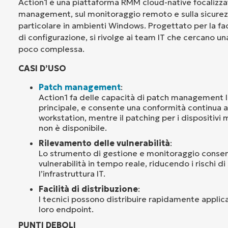
Action1 è una piattaforma RMM cloud-native focalizza
management, sul monitoraggio remoto e sulla sicurezz
particolare in ambienti Windows. Progettato per la faci
di configurazione, si rivolge ai team IT che cercano u
poco complessa.
CASI D’USO
Patch management
:
Action1 fa delle capacità di patch management la
principale, e consente una conformità continua a
workstation, mentre il patching per i dispositivi 
non è disponibile.
Rilevamento delle vulnerabilità
:
Lo strumento di gestione e monitoraggio consent
vulnerabilità in tempo reale, riducendo i rischi di
l’infrastruttura IT.
Facilità di distribuzione
:
I tecnici possono distribuire rapidamente applica
loro endpoint.
PUNTI DEBOLI