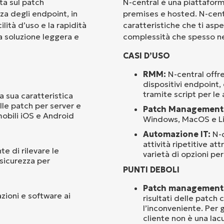
ta sul patch
N-central è una piattaform
a degli endpoint, in
premises e hosted. N-cent
Paese
lità d’uso e la rapidità
caratteristiche che ti asp
na soluzione leggera e
complessità che spesso ne
Company
CASI D’USO
name*
RMM:
N-central offre
dispositivi endpoint
tramite script per le a
 sua caratteristica
lle patch per server e
Patch Management
mobili iOS e Android
Windows, MacOS e Li
Automazione IT:
N-c
attività ripetitive a
e di rilevare le
varietà di opzioni per 
 sicurezza per
PUNTI DEBOLI
Patch management 
zioni e software ai
risultati delle patch
l’inconveniente. Per 
cliente non è una lac