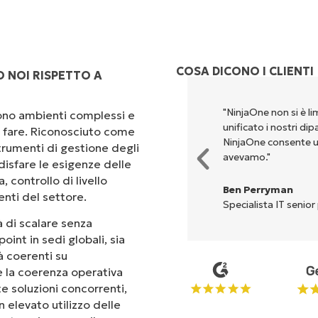
COSA DICONO I CLIENTI
 NOI RISPETTO A
rsi per eseguire ciò che
"NinjaOne non si è li
scono ambienti complessi e
ta. NinjaOne semplifica davvero
unificato i nostri di
 a fare. Riconosciuto come
NinjaOne consente u
rumenti di gestione degli
avevamo."
isfare le esigenze delle
 controllo di livello
Ben Perryman
enti del settore.
Specialista IT senior
 di scalare senza
oint in sedi globali, sia
tà coerenti su
 e la coerenza operativa
te soluzioni concorrenti,
 elevato utilizzo delle