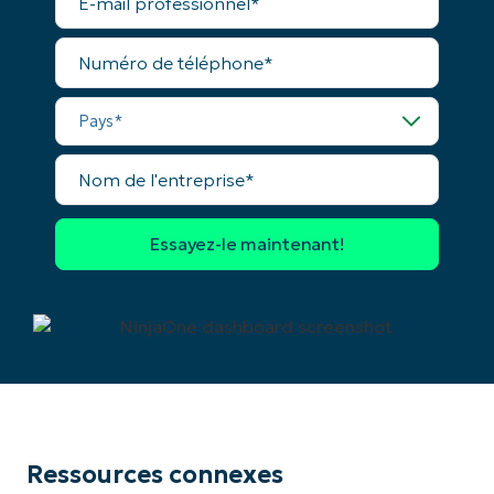
mail
Phone
professionnel*
number*
Numéro
de
Pays
téléphone*
Pays*
Company
name*
Nom
de
l'entreprise*
Ressources connexes