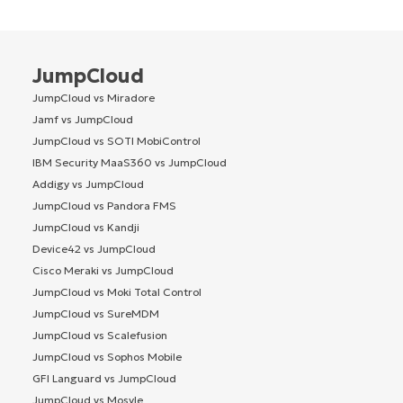
JumpCloud
JumpCloud vs Miradore
Jamf vs JumpCloud
JumpCloud vs SOTI MobiControl
IBM Security MaaS360 vs JumpCloud
Addigy vs JumpCloud
JumpCloud vs Pandora FMS
JumpCloud vs Kandji
Device42 vs JumpCloud
Cisco Meraki vs JumpCloud
JumpCloud vs Moki Total Control
JumpCloud vs SureMDM
JumpCloud vs Scalefusion
JumpCloud vs Sophos Mobile
GFI Languard vs JumpCloud
JumpCloud vs Mosyle