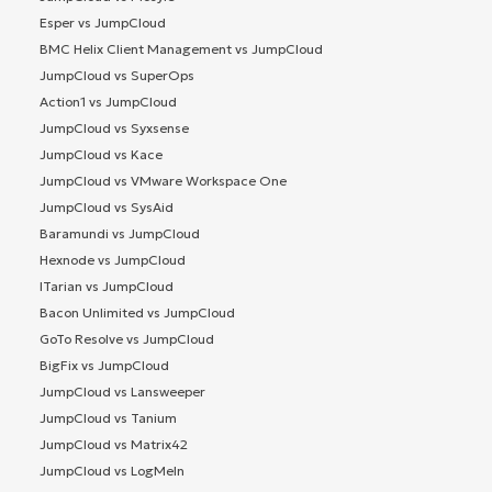
Esper vs JumpCloud
BMC Helix Client Management vs JumpCloud
JumpCloud vs SuperOps
Action1 vs JumpCloud
JumpCloud vs Syxsense
JumpCloud vs Kace
JumpCloud vs VMware Workspace One
JumpCloud vs SysAid
Baramundi vs JumpCloud
Hexnode vs JumpCloud
ITarian vs JumpCloud
Bacon Unlimited vs JumpCloud
GoTo Resolve vs JumpCloud
BigFix vs JumpCloud
JumpCloud vs Lansweeper
JumpCloud vs Tanium
JumpCloud vs Matrix42
JumpCloud vs LogMeIn