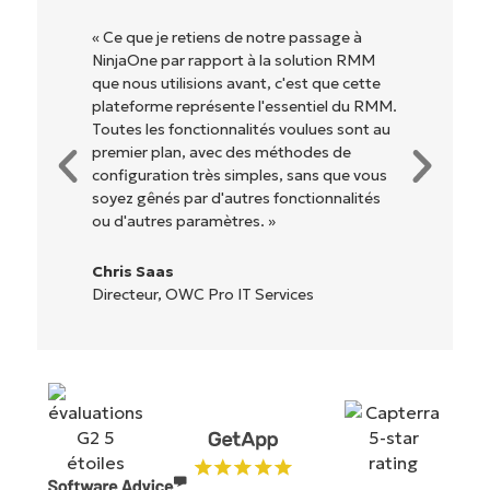
à
« NinjaOne est extrêmement simple
RMM
d'utilisation grâce à une interface fluide et
ette
des fonctionnalités back-end puissantes.
u RMM.
Pas de configuration complexe ou
nt au
d'interface difficile à maîtriser. Toutes les
options et tous les outils sont clairement
 vous
étiquetés, faciles à comprendre et il est
ités
très facile de s'y retrouver. »
Ryan Reiffenberger
Reiffenberger.NET Technology Solutions