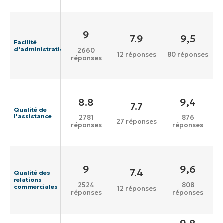
9
7.9
9,5
Facilité
d'administration
2660
12 réponses
80 réponses
réponses
8.8
9,4
7.7
Qualité de
l'assistance
2781
876
27 réponses
réponses
réponses
9
9,6
7.4
Qualité des
relations
2524
808
commerciales
12 réponses
réponses
réponses
9,8