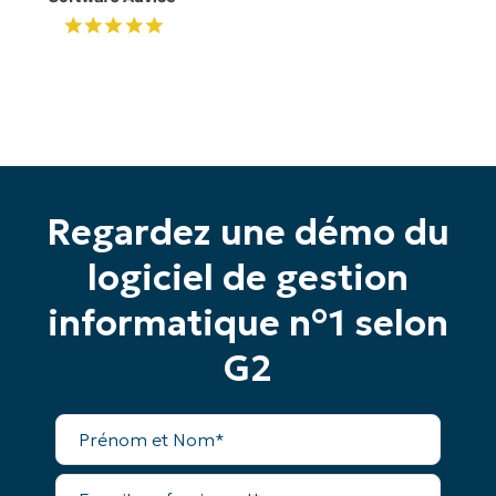
Regardez une démo du
logiciel de gestion
Commencez votre essai de 14 jours
informatique n°1 selon
Pas de carte de crédit requise, accès complet à
toutes les fonctionnalités.
G2
Prénom
et
Nom*
Prénom
Business
et
email*
Nom*
E-