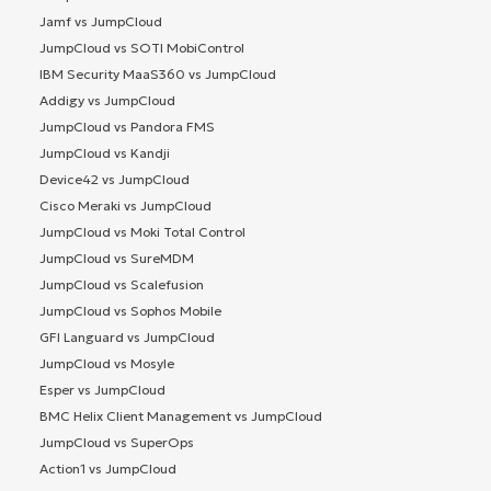
Jamf vs JumpCloud
JumpCloud vs SOTI MobiControl
IBM Security MaaS360 vs JumpCloud
Addigy vs JumpCloud
JumpCloud vs Pandora FMS
JumpCloud vs Kandji
Device42 vs JumpCloud
Cisco Meraki vs JumpCloud
JumpCloud vs Moki Total Control
JumpCloud vs SureMDM
JumpCloud vs Scalefusion
JumpCloud vs Sophos Mobile
GFI Languard vs JumpCloud
JumpCloud vs Mosyle
Esper vs JumpCloud
BMC Helix Client Management vs JumpCloud
JumpCloud vs SuperOps
Action1 vs JumpCloud