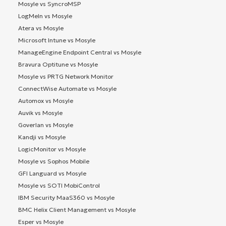
Mosyle vs SyncroMSP
LogMeIn vs Mosyle
Atera vs Mosyle
Microsoft Intune vs Mosyle
ManageEngine Endpoint Central vs Mosyle
Bravura Optitune vs Mosyle
Mosyle vs PRTG Network Monitor
ConnectWise Automate vs Mosyle
Automox vs Mosyle
Auvik vs Mosyle
Goverlan vs Mosyle
Kandji vs Mosyle
LogicMonitor vs Mosyle
Mosyle vs Sophos Mobile
GFI Languard vs Mosyle
Mosyle vs SOTI MobiControl
IBM Security MaaS360 vs Mosyle
BMC Helix Client Management vs Mosyle
Esper vs Mosyle