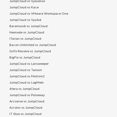
JumpCloud vs Syxsense
JumpCloud vs Kace
JumpCloud vs VMware Workspace One
JumpCloud vs SysAid
Baramundi vs JumpCloud
Hexnode vs JumpCloud
ITarian vs JumpCloud
Bacon Unlimited vs JumpCloud
GoTo Resolve vs JumpCloud
BigFix vs JumpCloud
JumpCloud vs Lansweeper
JumpCloud vs Tanium
JumpCloud vs Matrix42
JumpCloud vs LogMeIn
Atera vs JumpCloud
JumpCloud vs Pulseway
Arcserve vs JumpCloud
Acronis vs JumpCloud
IT Glue vs JumpCloud