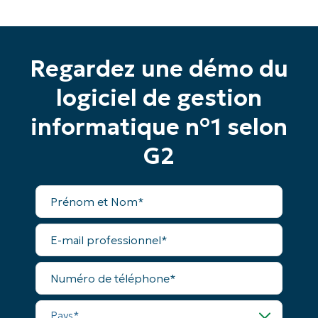
Regardez une démo du
logiciel de gestion
informatique n°1 selon
G2
Commencez votre essai de 14 jours
Pas de carte de crédit requise, accès complet à
toutes les fonctionnalités.
Prénom
et
Prénom
Nom*
et
Nom*
E-
mail
Business
professionnel*
email*
Numéro
de
téléphone*
Phone
number*
Pays*