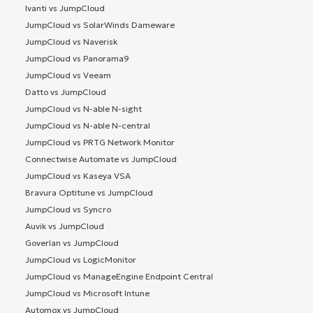
Ivanti vs JumpCloud
JumpCloud vs SolarWinds Dameware
JumpCloud vs Naverisk
JumpCloud vs Panorama9
JumpCloud vs Veeam
Datto vs JumpCloud
JumpCloud vs N-able N-sight
JumpCloud vs N-able N-central
JumpCloud vs PRTG Network Monitor
Connectwise Automate vs JumpCloud
JumpCloud vs Kaseya VSA
Bravura Optitune vs JumpCloud
JumpCloud vs Syncro
Auvik vs JumpCloud
Goverlan vs JumpCloud
JumpCloud vs LogicMonitor
JumpCloud vs ManageEngine Endpoint Central
JumpCloud vs Microsoft Intune
Automox vs JumpCloud