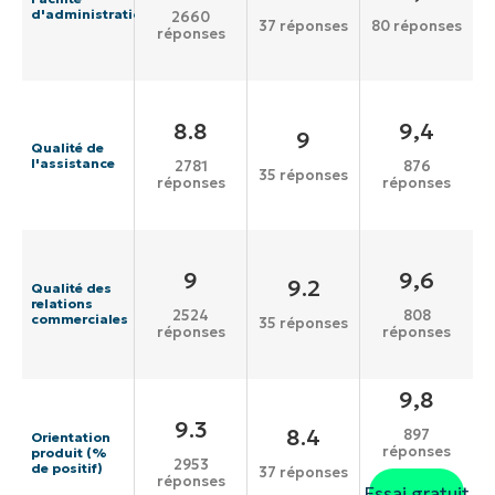
d'administration
2660
37 réponses
80 réponses
réponses
8.8
9,4
9
Qualité de
l'assistance
2781
876
35 réponses
réponses
réponses
9
9,6
9.2
Qualité des
relations
2524
808
commerciales
35 réponses
réponses
réponses
9,8
9.3
8.4
897
Orientation
réponses
produit (%
2953
de positif)
37 réponses
réponses
Essai gratuit