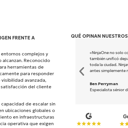
QUÉ OPINAN NUESTROS
IGEN FRENTE A
s diferentes para hacer lo que
«NinjaOne no solo co
 entornos complejos y
ada. NinjaOne hace la vida
también unificó dep
no alcanzan. Reconocido
toda la ciudad. Nin
ara herramientas de
antes simplemente 
ficamente para responder
 visibilidad avanzada,
Ben Perryman
 satisfacción del cliente
Especialista sénior 
 capacidad de escalar sin
n ubicaciones globales o
iento en infraestructuras
ncia operativa que exigen