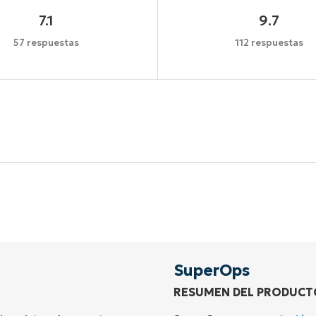
7.1
9.7
57 respuestas
112 respuestas
Comienza tu prueba de 14 días
idad de tarjeta de crédito, acceso completo a todas las 
First
and
last
name*
Business
email*
SuperOps
RESUMEN DEL PRODUCT
Phone
number*