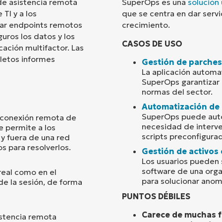
e asistencia remota
SuperOps es una
solución
TI y a los
que se centra en dar serv
País
sar endpoints remotos
crecimiento.
uros los datos y los
CASOS DE USO
cación multifactor. Las
Company
name*
letos informes
Gestión de parches
La aplicación automa
SuperOps garantizar 
normas del sector.
Automatización de 
SuperOps puede autom
a conexión remota de
necesidad de interve
 permite a los
scripts preconfigur
y fuera de una red
s para resolverlos.
Gestión de activos 
Los usuarios pueden 
software de una organ
real como en el
para solucionar anom
 de la sesión, de forma
PUNTOS DÉBILES
Carece de muchas f
istencia remota