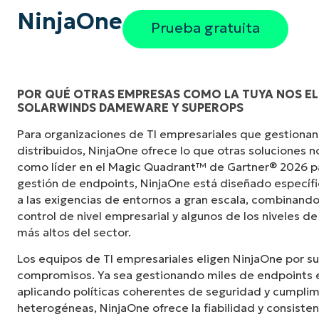
NinjaOne
Prueba gratuita
POR QUÉ OTRAS EMPRESAS COMO LA TUYA NOS EL
SOLARWINDS DAMEWARE Y SUPEROPS
«Antes, necesitaba entre 10 y 15 herramienta
Para organizaciones de TI empresariales que gestionan
NinjaOne logra en una sola interfaz centraliz
distribuidos, NinjaOne ofrece lo que otras soluciones 
mucho más fácil».
como líder en el Magic Quadrant™ de Gartner® 2026 p
gestión de endpoints, NinjaOne está diseñado especí
Ernie Turner
a las exigencias de entornos a gran escala, combinando
Director de TI en
Vetcor
control de nivel empresarial y algunos de los niveles de
más altos del sector.
Los equipos de TI empresariales eligen NinjaOne por su
compromisos. Ya sea gestionando miles de endpoints e
aplicando políticas coherentes de seguridad y cumplim
heterogéneas, NinjaOne ofrece la fiabilidad y consiste