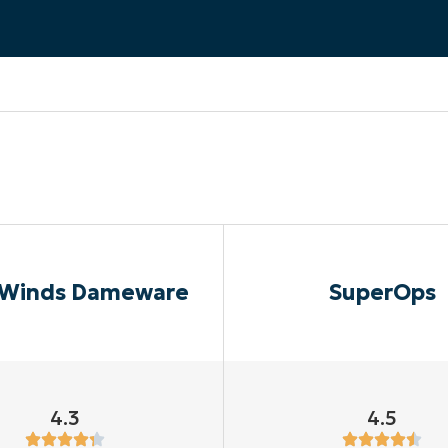
A UNA DEMO
DEMO
A UNA DEMO
RUTA DEL PRODUCTO
A UNA DEMO
rWinds Dameware
SuperOps
4.3
4.5