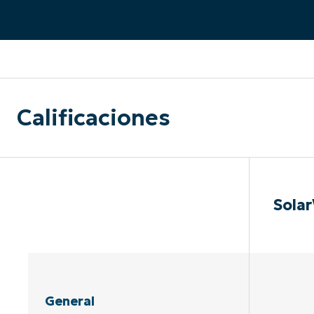
CONTACTO DE VENTAS
MIR
CONTACTO DE VENTAS
CONTACTO DE VENTAS
MIRA UNA 
MIR
CONTACTO DE VENTAS
MIR
PLATAFORMA
Calificaciones
Sola
General