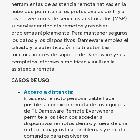
herramientas de asistencia remota nativas en la
nube que permiten a los profesionales de TI y a
los proveedores de servicios gestionados (MSP)
supervisar endpoints remotos y resolver
problemas rápidamente. Para mantener seguros
los datos y los dispositivos, Dameware emplea el
cifrado y la autenticación multifactor. Las
funcionalidades de soporte de Dameware y sus
completos informes simplifican y agilizan la
asistencia remota.
CASOS DE USO
Acceso a distancia
:
El acceso remoto personalizable hace
posible la conexión remota de los equipos
de TI. Dameware Remote Everywhere
permite a los técnicos acceder a
dispositivos remotos dentro y fuera de una
red para diagnosticar problemas y ejecutar
comandos para resolverlos.