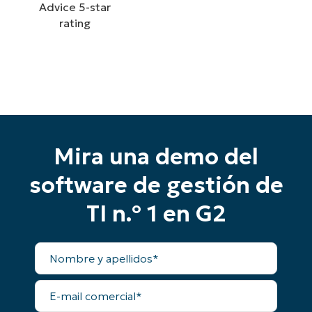
completo a todas las funciones.
First
and
last
name*
Business
email*
Phone
number*
País
Mira una demo del
software de gestión de
Company
name*
TI n.º 1 en G2
Nombre
y
apellidos
E-
mail
comercial