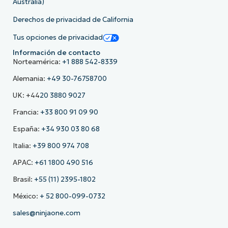
Australia)
Derechos de privacidad de California
Tus opciones de privacidad
Información de contacto
Norteamérica:
+1 888 542-8339
Alemania:
+49 30-76758700
UK: +44
20 3880 9027
Francia:
+33 800 91 09 90
España:
+34 930 03 80 68
Italia:
+39 800 974 708
APAC:
+61 1800 490 516
Brasil:
+55 (11) 2395-1802
México:
+ 52 800-099-0732
sales@ninjaone.com