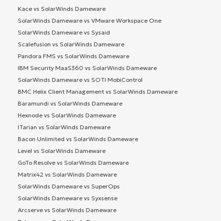
Kace vs SolarWinds Dameware
SolarWinds Dameware vs VMware Workspace One
SolarWinds Dameware vs Sysaid
Scalefusion vs SolarWinds Dameware
Pandora FMS vs SolarWinds Dameware
IBM Security MaaS360 vs SolarWinds Dameware
SolarWinds Dameware vs SOTI MobiControl
BMC Helix Client Management vs SolarWinds Dameware
Baramundi vs SolarWinds Dameware
Hexnode vs SolarWinds Dameware
ITarian vs SolarWinds Dameware
Bacon Unlimited vs SolarWinds Dameware
Level vs SolarWinds Dameware
GoTo Resolve vs SolarWinds Dameware
Matrix42 vs SolarWinds Dameware
SolarWinds Dameware vs SuperOps
SolarWinds Dameware vs Syxsense
Arcserve vs SolarWinds Dameware