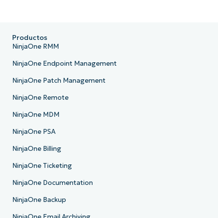
Productos
NinjaOne RMM
NinjaOne Endpoint Management
NinjaOne Patch Management
NinjaOne Remote
NinjaOne MDM
NinjaOne PSA
NinjaOne Billing
NinjaOne Ticketing
NinjaOne Documentation
NinjaOne Backup
NinjaOne Email Archiving