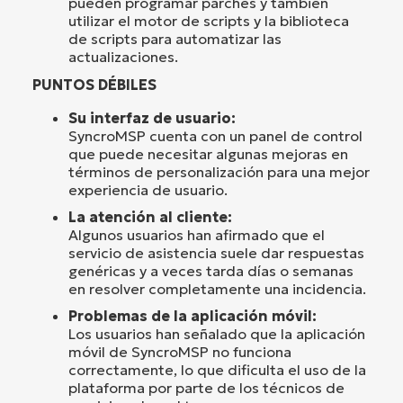
pueden programar parches y también
utilizar el motor de scripts y la biblioteca
de scripts para automatizar las
actualizaciones.
PUNTOS DÉBILES
Su interfaz de usuario:
SyncroMSP cuenta con un panel de control
que puede necesitar algunas mejoras en
términos de personalización para una mejor
experiencia de usuario.
La atención al cliente:
Algunos usuarios han afirmado que el
servicio de asistencia suele dar respuestas
genéricas y a veces tarda días o semanas
en resolver completamente una incidencia.
Problemas de la aplicación móvil:
Los usuarios han señalado que la aplicación
móvil de SyncroMSP no funciona
correctamente, lo que dificulta el uso de la
plataforma por parte de los técnicos de