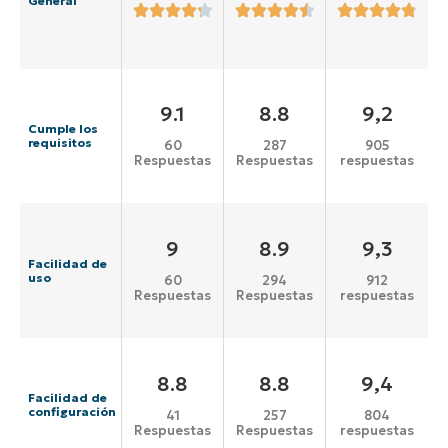
General
9.1
8.8
9,2
Cumple los
requisitos
60
287
905
Respuestas
Respuestas
respuestas
9
8.9
9,3
Facilidad de
uso
60
294
912
Respuestas
Respuestas
respuestas
8.8
8.8
9,4
Facilidad de
configuración
41
257
804
Respuestas
Respuestas
respuestas