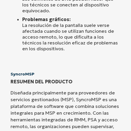
los técnicos se conecten al dispositivo
equivocado.
Problemas gráficos:
La resolución de la pantalla suele verse
afectada cuando se utilizan funciones de
acceso remoto, lo que dificulta a los
técnicos la resolución eficaz de problemas
en los dispositivos.
SyncroMSP
RESUMEN DEL PRODUCTO
Diseñada principalmente para proveedores de
servicios gestionados (MSP), SyncroMSP es una
plataforma de software que combina soluciones
integrales para MSP en crecimiento. Con las
herramientas integradas de RMM, PSA y acceso
remoto, las organizaciones pueden supervisar,