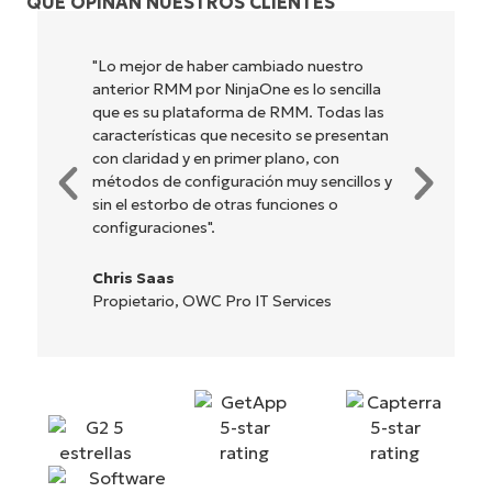
QUÉ OPINAN NUESTROS CLIENTES
"NinjaOne es increíblemente fácil de usar y
combina una interfaz fluida con potentes
funciones de back-end. La configuración
es sencilla de realizar y la interfaz fácil de
gestionar. Todas las opciones y
herramientas están claramente indicadas,
son fáciles de entender y la interfaz resulta
muy intuitiva".
Ryan Reiffenberger
Reiffenberger.NET Technology Solutions
Comienza tu prueba de 14 días
Sin necesidad de tarjeta de crédito, acceso