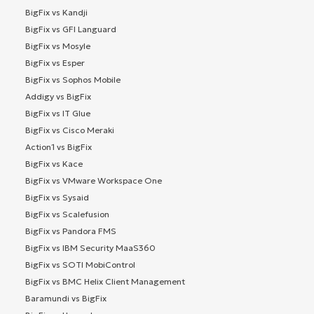
BigFix vs Kandji
BigFix vs GFI Languard
BigFix vs Mosyle
BigFix vs Esper
BigFix vs Sophos Mobile
Addigy vs BigFix
BigFix vs IT Glue
BigFix vs Cisco Meraki
Action1 vs BigFix
BigFix vs Kace
BigFix vs VMware Workspace One
BigFix vs Sysaid
BigFix vs Scalefusion
BigFix vs Pandora FMS
BigFix vs IBM Security MaaS360
BigFix vs SOTI MobiControl
BigFix vs BMC Helix Client Management
Baramundi vs BigFix