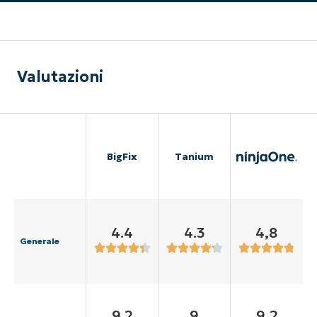
Valutazioni
BigFix
Tanium
4.4
4.3
4,8
Generale
9.2
9
9,2