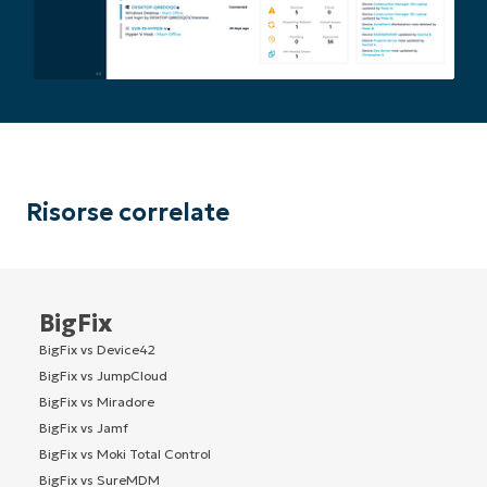
Risorse correlate
BigFix
BigFix vs Device42
BigFix vs JumpCloud
BigFix vs Miradore
BigFix vs Jamf
BigFix vs Moki Total Control
BigFix vs SureMDM