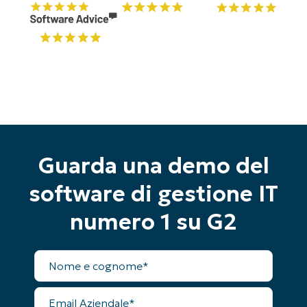
Guarda una demo del
software di gestione IT
numero 1 su G2
Inizia la tua prova di 14 giorni
Nome
completo
Nessuna carta di credito richiesta, accesso
completo a tutte le funzionalità
Email
First
Aziendale