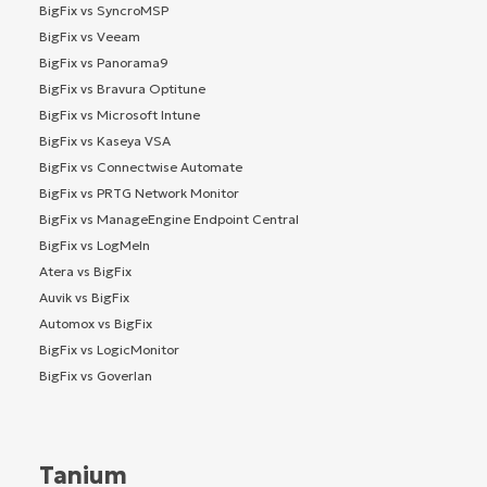
BigFix vs SyncroMSP
BigFix vs Veeam
BigFix vs Panorama9
BigFix vs Bravura Optitune
BigFix vs Microsoft Intune
BigFix vs Kaseya VSA
BigFix vs Connectwise Automate
BigFix vs PRTG Network Monitor
BigFix vs ManageEngine Endpoint Central
BigFix vs LogMeIn
Atera vs BigFix
Auvik vs BigFix
Automox vs BigFix
BigFix vs LogicMonitor
BigFix vs Goverlan
Tanium