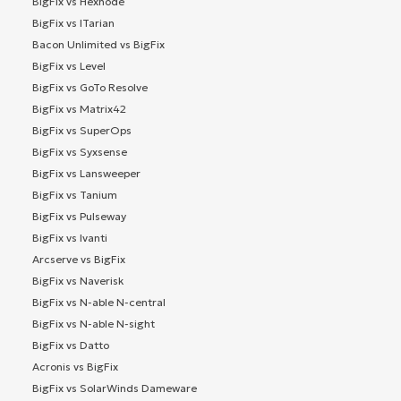
BigFix vs Hexnode
BigFix vs ITarian
Bacon Unlimited vs BigFix
BigFix vs Level
BigFix vs GoTo Resolve
BigFix vs Matrix42
BigFix vs SuperOps
BigFix vs Syxsense
BigFix vs Lansweeper
BigFix vs Tanium
BigFix vs Pulseway
BigFix vs Ivanti
Arcserve vs BigFix
BigFix vs Naverisk
BigFix vs N-able N-central
BigFix vs N-able N-sight
BigFix vs Datto
Acronis vs BigFix
BigFix vs SolarWinds Dameware