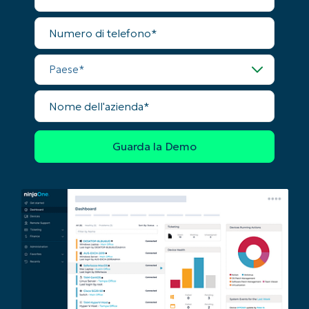
and
last
Numero
name*
di
Business
telefono
email*
Paese
Phone
number*
Nome
dell'azienda
Paese
Company
name*