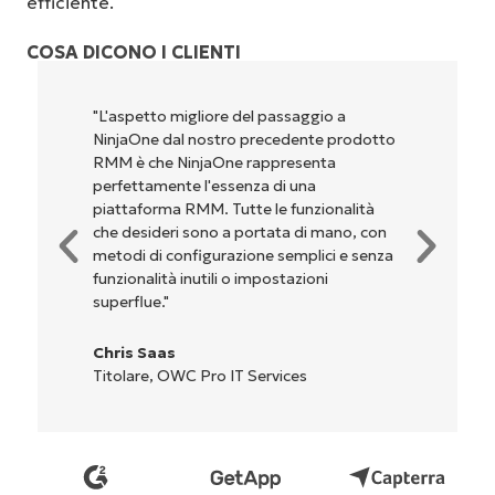
efficiente.
COSA DICONO I CLIENTI
"NinjaOne è incredibilmente facile da usare,
perché unisce un’interfaccia fluida a
potenti funzionalità di back-end. La
configurazione e la gestione
dell'interfaccia non sono affatto
complicate. Tutte le opzioni e gli strumenti
sono indicati chiaramente e sono intuitivi, e
l'interfaccia è davvero facile da usare."
Ryan Reiffenberger
Reiffenberger.NET Technology Solutions