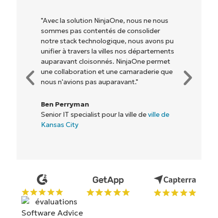
c la solution NinjaOne, nous ne nous
"NinjaOne per
es pas contentés de consolider
qu'aux propri
e stack technologique, nous avons pu
lesquels nous 
er à travers la villes nos départements
rentables. To
ravant cloisonnés. NinjaOne permet
collaboration et une camaraderie que
Rory McCun
 n'avions pas auparavant."
Directeur inf
 Perryman
r IT specialist pour la ville de
ville de
as City