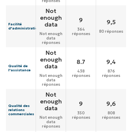
réponses
Not
enough
9
9,5
data
Facilité
d'administration
364
80 réponses
réponses
Not enough
data
réponses
Not
enough
8.7
9,4
data
Qualité de
l'assistance
438
876
réponses
réponses
Not enough
data
réponses
Not
enough
9
9,6
Qualité des
data
relations
350
808
commerciales
réponses
réponses
Not enough
data
réponses