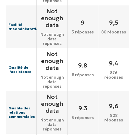
réponses
Not
enough
9
9,5
data
Facilité
d'administration
5 réponses
80 réponses
Not enough
data
réponses
Not
enough
9,4
9.8
data
Qualité de
l'assistance
876
8 réponses
réponses
Not enough
data
réponses
Not
enough
9,6
9.3
Qualité des
data
relations
808
commerciales
5 réponses
réponses
Not enough
data
réponses