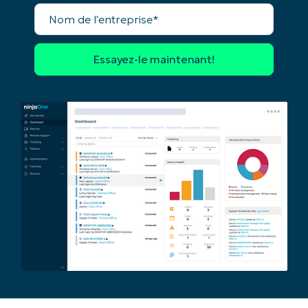
email*
Nom
de
l'entreprise*
Phone
number*
Pays
Company
name*