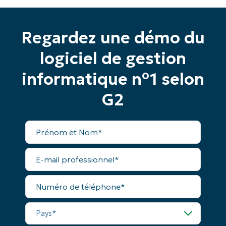
Regardez une démo du
logiciel de gestion
informatique n°1 selon
G2
Prénom
et
Nom*
E-
Commencez votre essai de 14 jours
mail
professionnel*
Pas de carte de crédit requise, accès complet à
Numéro
toutes les fonctionnalités.
de
Prénom
téléphone*
et
Nom*
Pays*
Business