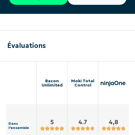
Évaluations
Bacon
Moki Total
Unlimited
Control
5
4.7
4,8
Dans
l'ensemble