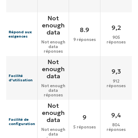
Not
enough
9,2
8.9
data
Répond aux
exigences
905
9 réponses
réponses
Not enough
data
réponses
Not
enough
9,3
data
Facilité
d'utilisation
912
réponses
Not enough
data
réponses
Not
enough
9,4
9
data
Facilité de
configuration
804
5 réponses
réponses
Not enough
data