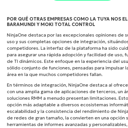
POR QUÉ OTRAS EMPRESAS COMO LA TUYA NOS EL
BARAMUNDI Y MOKI TOTAL CONTROL
"NinjaOne es increíblemente fácil de usar y c
NinjaOne destaca por las excepcionales opiniones de sus
potentes funciones de back-end. La configurac
uso y sus completas opciones de integración, situándos
interfaz fácil de gestionar. Todas las opcio
competidores. La interfaz de la plataforma ha sido c
claramente indicadas, son fáciles de entender
para asegurar una rápida adopción y facilidad de uso,
intuitiva".
de TI dinámicos. Este enfoque en la experiencia del u
sólido conjunto de funciones, pensadas para impulsar la
Ryan Reiffenberger
área en la que muchos competidores fallan.
Reiffenberger.NET Technology Solutions
En términos de integración, NinjaOne destaca al ofrece
con una amplia gama de aplicaciones de terceros, un á
soluciones RMM a menudo presentan limitaciones. Esto 
opción más adaptable a diversos ecosistemas informát
escalabilidad y la consistencia del rendimiento de Ninj
de redes de gran tamaño, la convierten en una opción s
herramientas de informes avanzadas y personalizable