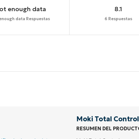
ot enough data
8.1
enough data Respuestas
6 Respuestas
Comienza tu prueba de 14 días
idad de tarjeta de crédito, acceso completo a todas las 
First
and
last
name*
Business
email*
Moki Total Control
RESUMEN DEL PRODUCT
Phone
number*