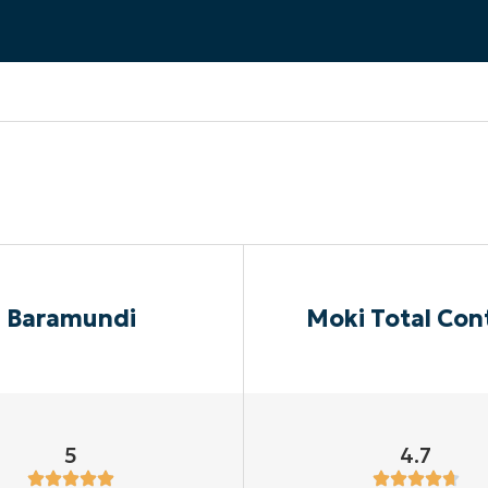
A UNA DEMO
DEMO
A UNA DEMO
RUTA DEL PRODUCTO
A UNA DEMO
Baramundi
Moki Total Con
5
4.7