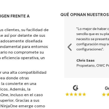
QUÉ OPINAN NUESTROS
IGEN FRENTE A
ombina una interfaz fluida con
"Lo mejor de haber 
 clientes, su facilidad de
ión es sencilla de realizar y la
sencilla que es su p
e así por delante de sus
nes y herramientas están
necesito se presenta
uidadosamente diseñada
 y la interfaz resulta muy
configuración muy sen
 fundamental para entornos
configuraciones".
suario no compromete su
 eficiencia operativa, un
Chris Saas
Propietario, OWC Pr
r una alta compatibilidad
rea donde otras
la convierte en una
icos. Además, la
aOne, incluso en el caso
uperior. Gracias a sus
s, NinjaOne emerge como