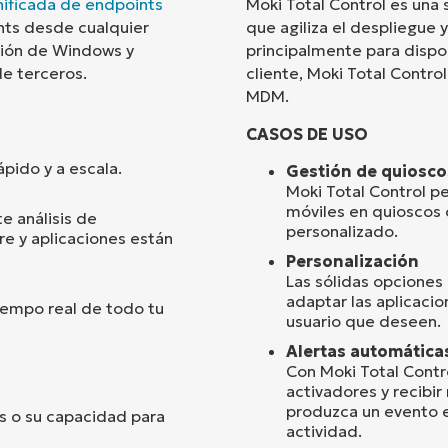
nificada de endpoints
Moki Total Control es una
nts desde cualquier
que agiliza el despliegue 
País
stión de Windows y
principalmente para dispos
de terceros.
cliente, Moki Total Contro
MDM.
Company
name*
CASOS DE USO
pido y a escala.
Gestión de quiosc
Moki Total Control pe
móviles en quioscos 
e análisis de
personalizado.
e y aplicaciones están
Personalización
Las sólidas opciones 
adaptar las aplicacio
iempo real de todo tu
usuario que deseen.
Alertas automática
Con Moki Total Contr
activadores y recibi
produzca un evento e
ts o su capacidad para
actividad.