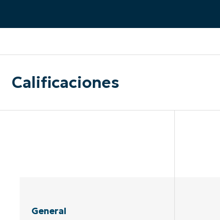
CONTACTO DE VENTAS
MIR
CONTACTO DE VENTAS
CONTACTO DE VENTAS
MIRA UNA 
MIR
CONTACTO DE VENTAS
MIR
PLATAFORMA
Calificaciones
General