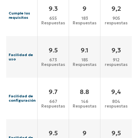
9.3
9
9,2
Cumple los
requisitos
655
183
905
Respuestas
Respuestas
respuestas
9.5
9.1
9,3
Facilidad de
uso
673
185
912
Respuestas
Respuestas
respuestas
9.7
8.8
9,4
Facilidad de
configuración
667
146
804
Respuestas
Respuestas
respuestas
9.5
9
9,5
Facilidad de