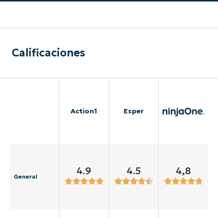
Calificaciones
Action1
Esper
4.9
4.5
4,8
General