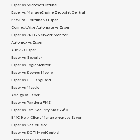
Esper vs Microsoft Intune
Esper vs ManageEngine Endpoint Central
Bravura Optitune vs Esper
ConnectWise Automate vs Esper
Esper vs PRTG Network Monitor
Automox vs Esper
Auvik vs Esper
Esper vs Goverlan
Esper vs LogicMonitor
Esper vs Sophos Mobile
Esper vs GFI Languard
Esper vs Mosyle
Addigy vs Esper
Esper vs Pandora FMS
Esper vs IBM Security MaaS360
BMC Helix Client Management vs Esper
Esper vs Scalefusion
Esper vs SOTI MobiControl
Cisco Meraki vs Esper