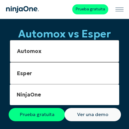
Prueba gratuita
Automox vs Esper
NinjaOne
Prueba gratuita
Ver una demo