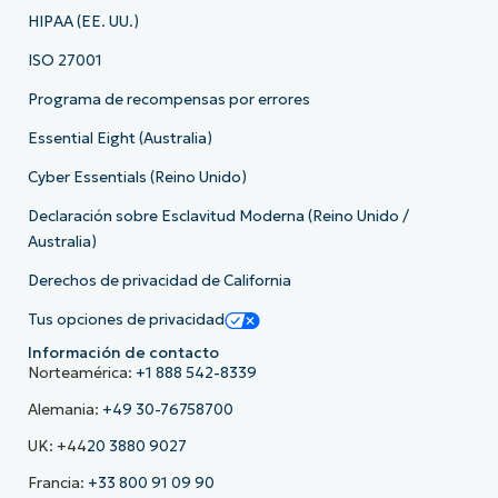
HIPAA (EE. UU.)
ISO 27001
Programa de recompensas por errores
Essential Eight (Australia)
Cyber Essentials (Reino Unido)
Declaración sobre Esclavitud Moderna (Reino Unido /
Australia)
Derechos de privacidad de California
Tus opciones de privacidad
Información de contacto
Norteamérica:
+1 888 542-8339
Alemania:
+49 30-76758700
UK: +44
20 3880 9027
Francia:
+33 800 91 09 90