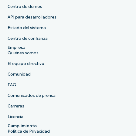
Centro de demos
API para desarrolladores
Estado del sistema
Centro de confianza
Empresa
Quiénes somos
El equipo directivo
Comunidad
FAQ
Comunicados de prensa
Carreras
Licencia
Cumplimiento
Política de Privacidad