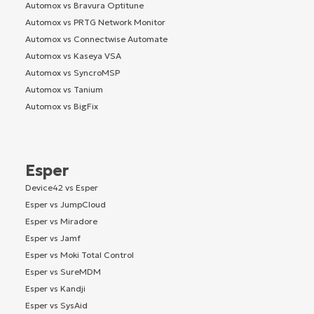
Automox vs Bravura Optitune
Automox vs PRTG Network Monitor
Automox vs Connectwise Automate
Automox vs Kaseya VSA
Automox vs SyncroMSP
Automox vs Tanium
Automox vs BigFix
Esper
Device42 vs Esper
Esper vs JumpCloud
Esper vs Miradore
Esper vs Jamf
Esper vs Moki Total Control
Esper vs SureMDM
Esper vs Kandji
Esper vs SysAid