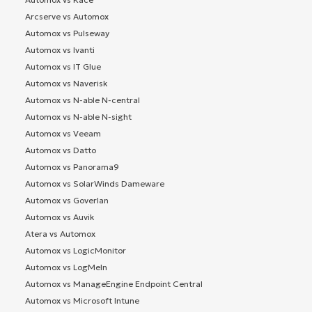
Arcserve vs Automox
Automox vs Pulseway
Automox vs Ivanti
Automox vs IT Glue
Automox vs Naverisk
Automox vs N-able N-central
Automox vs N-able N-sight
Automox vs Veeam
Automox vs Datto
Automox vs Panorama9
Automox vs SolarWinds Dameware
Automox vs Goverlan
Automox vs Auvik
Atera vs Automox
Automox vs LogicMonitor
Automox vs LogMeIn
Automox vs ManageEngine Endpoint Central
Automox vs Microsoft Intune