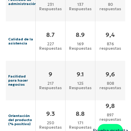
administración
231
137
80
Respuestas
Respuestas
respuestas
8.7
8.9
9,4
Calidad de la
asistencia
227
169
876
Respuestas
Respuestas
respuestas
9
9.1
9,6
Facilidad
para hacer
217
125
808
negocios
Respuestas
Respuestas
respuestas
9,8
9.3
8.8
897
Orientación
respuestas
del producto
250
171
(% positivo)
Respuestas
Respuestas
Prueba gratuita