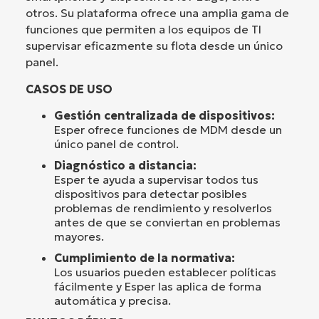
otros. Su plataforma ofrece una amplia gama de
funciones que permiten a los equipos de TI
supervisar eficazmente su flota desde un único
panel.
CASOS DE USO
Gestión centralizada de dispositivos:
Esper ofrece funciones de MDM desde un
único panel de control.
Diagnóstico a distancia:
Esper te ayuda a supervisar todos tus
dispositivos para detectar posibles
problemas de rendimiento y resolverlos
antes de que se conviertan en problemas
mayores.
Cumplimiento de la normativa:
Los usuarios pueden establecer políticas
fácilmente y Esper las aplica de forma
automática y precisa.