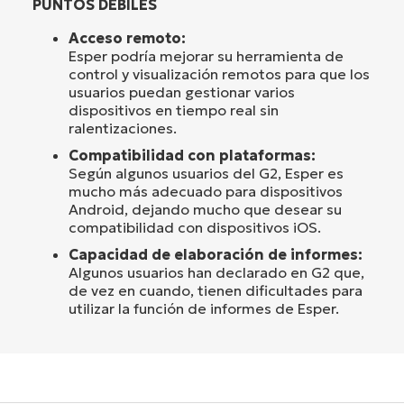
PUNTOS DÉBILES
Acceso remoto:
Esper podría mejorar su herramienta de
control y visualización remotos para que los
usuarios puedan gestionar varios
dispositivos en tiempo real sin
ralentizaciones.
Compatibilidad con plataformas:
Según algunos usuarios del G2, Esper es
mucho más adecuado para dispositivos
Android, dejando mucho que desear su
compatibilidad con dispositivos iOS.
Capacidad de elaboración de informes:
Algunos usuarios han declarado en G2 que,
de vez en cuando, tienen dificultades para
utilizar la función de informes de Esper.