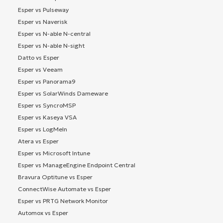
Esper vs Pulseway
Esper vs Naverisk
Esper vs N-able N-central
Esper vs N-able N-sight
Datto vs Esper
Esper vs Veeam
Esper vs Panorama9
Esper vs SolarWinds Dameware
Esper vs SyncroMSP
Esper vs Kaseya VSA
Esper vs LogMeIn
Atera vs Esper
Esper vs Microsoft Intune
Esper vs ManageEngine Endpoint Central
Bravura Optitune vs Esper
ConnectWise Automate vs Esper
Esper vs PRTG Network Monitor
Automox vs Esper