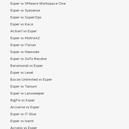
Esper vs VMware Workspace One
Esper vs Syxsense
Esper vs SuperOps
Esper vs Kace
Action1 vs Esper
Esper vs Matrix42
Esper vs ITarian
Esper vs Hexnode
Esper vs GoTo Resolve
Baramundi vs Esper
Esper vs Level
Bacon Unlimited vs Esper
Esper vs Tanium
Esper vs Lansweeper
BigFix vs Esper
Arcserve vs Esper
Esper vs IT Glue
Esper vs Ivanti
Acronis vs Esper