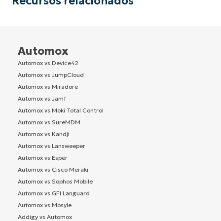
Recursos relacionados
Automox
Automox vs Device42
Automox vs JumpCloud
Automox vs Miradore
Automox vs Jamf
Automox vs Moki Total Control
Automox vs SureMDM
Automox vs Kandji
Automox vs Lansweeper
Automox vs Esper
Automox vs Cisco Meraki
Automox vs Sophos Mobile
Automox vs GFI Languard
Automox vs Mosyle
Addigy vs Automox