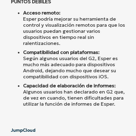
PUNTOS DÉBILES
Acceso remoto:
Esper podría mejorar su herramienta de
control y visualización remotos para que los
usuarios puedan gestionar varios
dispositivos en tiempo real sin
ralentizaciones.
Compatibilidad con plataformas:
Según algunos usuarios del G2, Esper es
mucho más adecuado para dispositivos
Android, dejando mucho que desear su
compatibilidad con dispositivos iOS.
Capacidad de elaboración de informes:
Algunos usuarios han declarado en G2 que,
de vez en cuando, tienen dificultades para
utilizar la función de informes de Esper.
JumpCloud