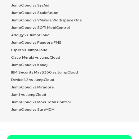
JumpCloud vs SysAid
JumpCloud vs Scalefusion
JumpCloud vs VMware Workspace One
JumpCloud vs SOTI MobiControl
Addigy vs JumpCloud
JumpCloud vs Pandora FMS
Esper vs JumpCloud
Cisco Meraki vs JumpCloud
JumpCloud vs Kandji
IBM Security MaaS360 vs JumpCloud
Device42 vs JumpCloud
JumpCloud vs Miradore
Jamf vs JumpCloud
JumpCloud vs Moki Total Control
JumpCloud vs SureMDM