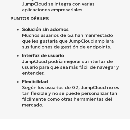
JumpCloud se integra con varias
aplicaciones empresariales.
PUNTOS DÉBILES
Solución sin adornos
Muchos usuarios de G2 han manifestado
que les gustaría que JumpCloud ampliara
sus funciones de gestión de endpoints.
Interfaz de usuario
JumpCloud podría mejorar su interfaz de
usuario para que sea más fácil de navegar y
entender.
Flexibilidad
Según los usuarios de G2, JumpCloud no es
tan flexible y no se puede personalizar tan
fácilmente como otras herramientas del
mercado.