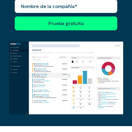
Nombre
email*
de
la
compañía
Phone
number*
País
Company
name*