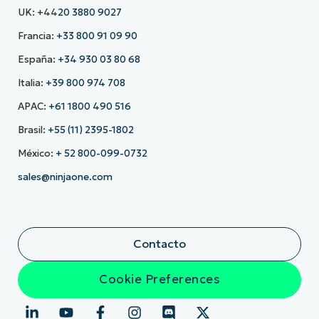
UK: +44
20 3880 9027
Francia:
+33 800 91 09 90
España:
+34 930 03 80 68
Italia:
+39 800 974 708
APAC:
+61 1800 490 516
Brasil:
+55 (11) 2395-1802
México:
+ 52 800-099-0732
sales@ninjaone.com
Contacto
Cookie Preferences