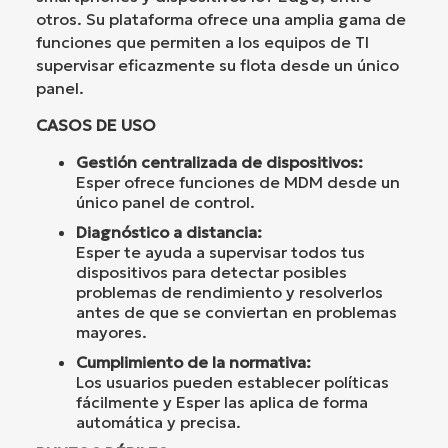
otros. Su plataforma ofrece una amplia gama de
funciones que permiten a los equipos de TI
supervisar eficazmente su flota desde un único
panel.
CASOS DE USO
Gestión centralizada de dispositivos:
Esper ofrece funciones de MDM desde un
único panel de control.
Diagnóstico a distancia:
Esper te ayuda a supervisar todos tus
dispositivos para detectar posibles
problemas de rendimiento y resolverlos
antes de que se conviertan en problemas
mayores.
Cumplimiento de la normativa:
Los usuarios pueden establecer políticas
fácilmente y Esper las aplica de forma
automática y precisa.