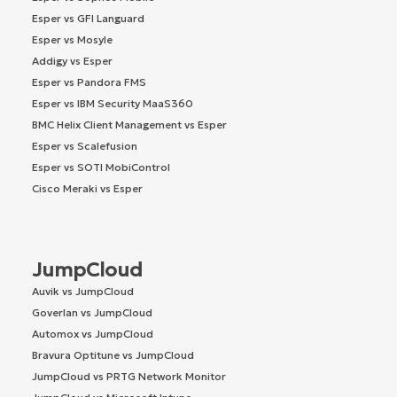
Esper vs GFI Languard
Esper vs Mosyle
Addigy vs Esper
Esper vs Pandora FMS
Esper vs IBM Security MaaS360
BMC Helix Client Management vs Esper
Esper vs Scalefusion
Esper vs SOTI MobiControl
Cisco Meraki vs Esper
JumpCloud
Auvik vs JumpCloud
Goverlan vs JumpCloud
Automox vs JumpCloud
Bravura Optitune vs JumpCloud
JumpCloud vs PRTG Network Monitor