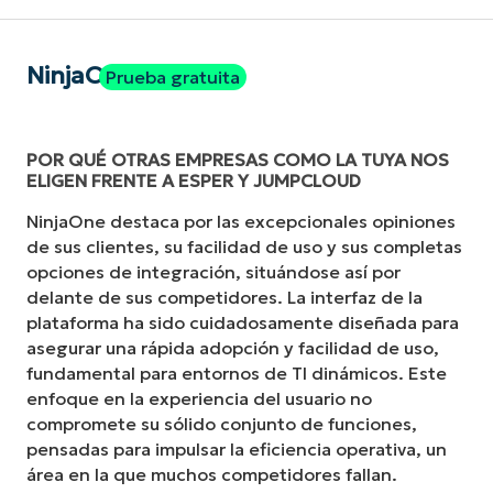
NinjaOne
Prueba gratuita
POR QUÉ OTRAS EMPRESAS COMO LA TUYA NOS
ELIGEN FRENTE A ESPER Y JUMPCLOUD
NinjaOne destaca por las excepcionales opiniones
de sus clientes, su facilidad de uso y sus completas
opciones de integración, situándose así por
delante de sus competidores. La interfaz de la
plataforma ha sido cuidadosamente diseñada para
asegurar una rápida adopción y facilidad de uso,
fundamental para entornos de TI dinámicos. Este
enfoque en la experiencia del usuario no
compromete su sólido conjunto de funciones,
pensadas para impulsar la eficiencia operativa, un
área en la que muchos competidores fallan.