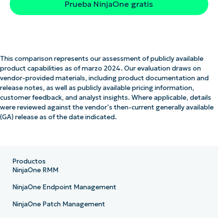
Prueba NinjaOne gratis
This comparison represents our assessment of publicly available
product capabilities as of marzo 2024. Our evaluation draws on
vendor-provided materials, including product documentation and
release notes, as well as publicly available pricing information,
customer feedback, and analyst insights. Where applicable, details
were reviewed against the vendor’s then-current generally available
(GA) release as of the date indicated.
Productos
NinjaOne RMM
NinjaOne Endpoint Management
NinjaOne Patch Management