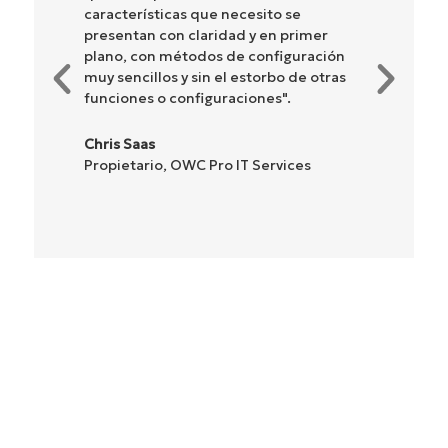
características que necesito se
presentan con claridad y en primer
plano, con métodos de configuración
muy sencillos y sin el estorbo de otras
funciones o configuraciones".
Chris Saas
Propietario, OWC Pro IT Services