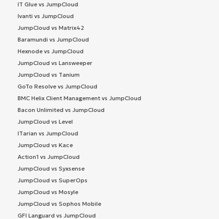
IT Glue vs JumpCloud
Ivanti vs JumpCloud
JumpCloud vs Matrix42
Baramundi vs JumpCloud
Hexnode vs JumpCloud
JumpCloud vs Lansweeper
JumpCloud vs Tanium
GoTo Resolve vs JumpCloud
BMC Helix Client Management vs JumpCloud
Bacon Unlimited vs JumpCloud
JumpCloud vs Level
ITarian vs JumpCloud
JumpCloud vs Kace
Action1 vs JumpCloud
JumpCloud vs Syxsense
JumpCloud vs SuperOps
JumpCloud vs Mosyle
JumpCloud vs Sophos Mobile
GFI Languard vs JumpCloud