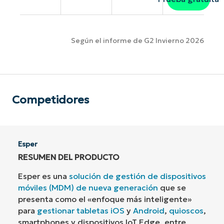
Según el informe de G2 Invierno 2026
Competidores
Esper
RESUMEN DEL PRODUCTO
Esper es una
solución de gestión de dispositivos
móviles (MDM) de nueva generación
que se
presenta como el «enfoque más inteligente»
para
gestionar tabletas iOS
y
Android
,
quioscos
,
smartphones y dispositivos IoT Edge, entre