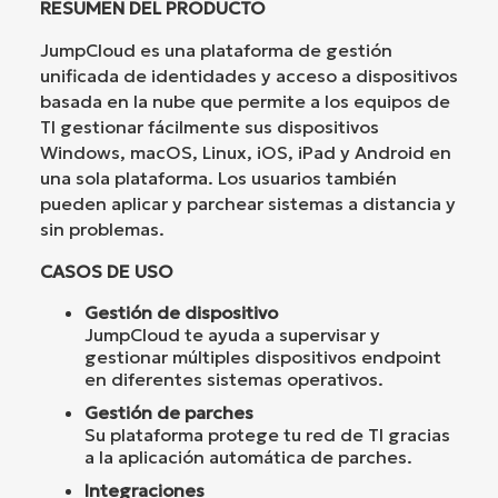
RESUMEN DEL PRODUCTO
JumpCloud es una plataforma de gestión
unificada de identidades y acceso a dispositivos
basada en la nube que permite a los equipos de
TI gestionar fácilmente sus dispositivos
Windows, macOS, Linux, iOS, iPad y Android en
una sola plataforma. Los usuarios también
pueden aplicar y parchear sistemas a distancia y
sin problemas.
CASOS DE USO
Gestión de dispositivo
JumpCloud te ayuda a supervisar y
gestionar múltiples dispositivos endpoint
en diferentes sistemas operativos.
Gestión de parches
Su plataforma protege tu red de TI gracias
a la aplicación automática de parches.
Integraciones