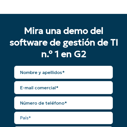
Mira una demo del
software de gestión de TI
n.º 1 en G2
Nombre
y
apellidos
E-
mail
Comienza tu prueba de 14 días
comercial
Sin necesidad de tarjeta de crédito, acceso
Número
de
completo a todas las funciones.
teléfono
First
and
País
last
name*
Business