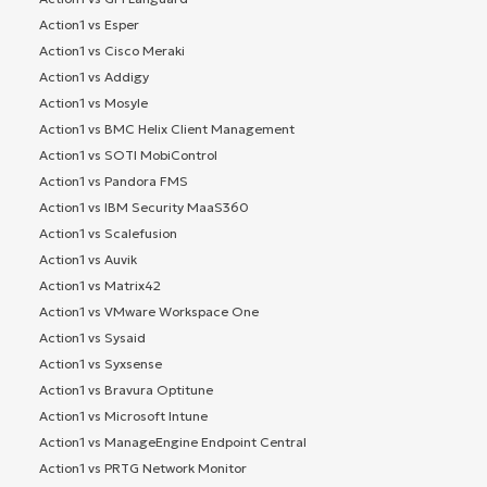
Action1 vs Esper
Action1 vs Cisco Meraki
Action1 vs Addigy
Action1 vs Mosyle
Action1 vs BMC Helix Client Management
Action1 vs SOTI MobiControl
Action1 vs Pandora FMS
Action1 vs IBM Security MaaS360
Action1 vs Scalefusion
Action1 vs Auvik
Action1 vs Matrix42
Action1 vs VMware Workspace One
Action1 vs Sysaid
Action1 vs Syxsense
Action1 vs Bravura Optitune
Action1 vs Microsoft Intune
Action1 vs ManageEngine Endpoint Central
Action1 vs PRTG Network Monitor