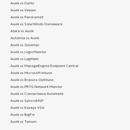
Auvik vs Datto
Auvik vs Veeam
Auvik vs Panorama9
Auvik vs SolarWinds Dameware
Atera vs Auvik
Automox vs Auvik
Auvik vs Goverlan
Auvik vs LogicMonitor
Auvik vs LogMeIn
Auvik vs ManageEngine Endpoint Central
Auvik vs Microsoft Intune
Auvik vs Bravura Optitune
Auvik vs PRTG Network Monitor
Auvik vs Connectwise Automate
Auvik vs SyncroMSP
Auvik vs Kaseya VSA
Auvik vs BigFix
Auvik vs Tanium