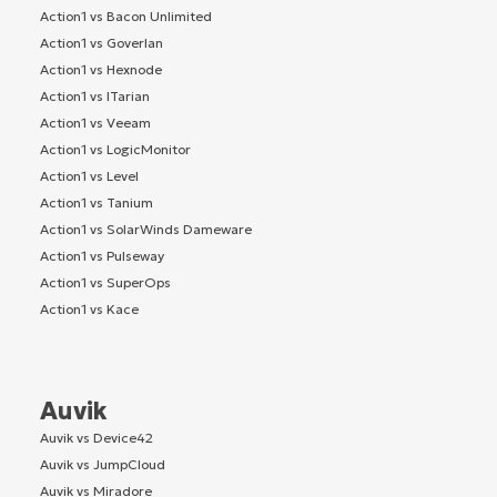
Action1 vs Bacon Unlimited
Action1 vs Goverlan
Action1 vs Hexnode
Action1 vs ITarian
Action1 vs Veeam
Action1 vs LogicMonitor
Action1 vs Level
Action1 vs Tanium
Action1 vs SolarWinds Dameware
Action1 vs Pulseway
Action1 vs SuperOps
Action1 vs Kace
Auvik
Auvik vs Device42
Auvik vs JumpCloud
Auvik vs Miradore