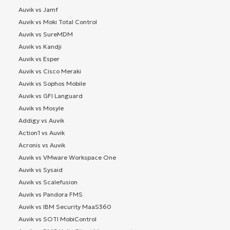
Auvik vs Jamf
Auvik vs Moki Total Control
Auvik vs SureMDM
Auvik vs Kandji
Auvik vs Esper
Auvik vs Cisco Meraki
Auvik vs Sophos Mobile
Auvik vs GFI Languard
Auvik vs Mosyle
Addigy vs Auvik
Action1 vs Auvik
Acronis vs Auvik
Auvik vs VMware Workspace One
Auvik vs Sysaid
Auvik vs Scalefusion
Auvik vs Pandora FMS
Auvik vs IBM Security MaaS360
Auvik vs SOTI MobiControl