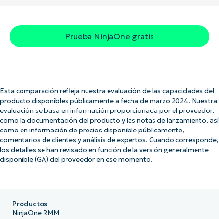
Prueba NinjaOne gratis
Esta comparación refleja nuestra evaluación de las capacidades del
producto disponibles públicamente a fecha de marzo 2024. Nuestra
evaluación se basa en información proporcionada por el proveedor,
como la documentación del producto y las notas de lanzamiento, así
como en información de precios disponible públicamente,
comentarios de clientes y análisis de expertos. Cuando corresponde,
los detalles se han revisado en función de la versión generalmente
disponible (GA) del proveedor en ese momento.
Productos
NinjaOne RMM