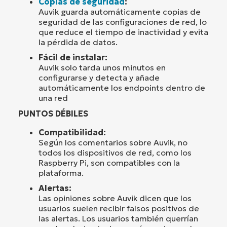
Copias de seguridad
:
Auvik guarda automáticamente copias de
seguridad de las configuraciones de red, lo
que reduce el tiempo de inactividad y evita
la pérdida de datos.
Fácil de instalar:
Auvik solo tarda unos minutos en
configurarse y detecta y añade
automáticamente los endpoints dentro de
una red
PUNTOS DÉBILES
Compatibilidad:
Según los comentarios sobre Auvik, no
todos los dispositivos de red, como los
Raspberry Pi, son compatibles con la
plataforma.
Alertas:
Las opiniones sobre Auvik dicen que los
usuarios suelen recibir falsos positivos de
las alertas. Los usuarios también querrían