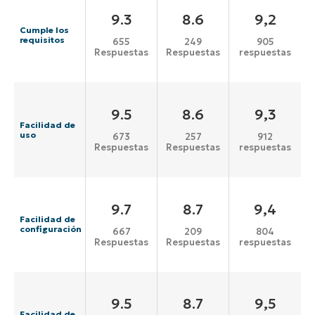
9.3
8.6
9,2
Cumple los
requisitos
655
249
905
Respuestas
Respuestas
respuestas
9.5
8.6
9,3
Facilidad de
uso
673
257
912
Respuestas
Respuestas
respuestas
9.7
8.7
9,4
Facilidad de
configuración
667
209
804
Respuestas
Respuestas
respuestas
9.5
8.7
9,5
Facilidad de