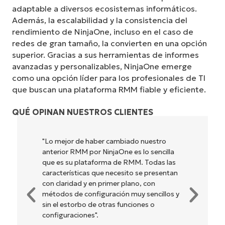
adaptable a diversos ecosistemas informáticos.
Además, la escalabilidad y la consistencia del
rendimiento de NinjaOne, incluso en el caso de
redes de gran tamaño, la convierten en una opción
superior. Gracias a sus herramientas de informes
avanzadas y personalizables, NinjaOne emerge
como una opción líder para los profesionales de TI
que buscan una plataforma RMM fiable y eficiente.
QUÉ OPINAN NUESTROS CLIENTES
do nuestro
"NinjaOne es increíblemente fácil de 
s lo sencilla
combina una interfaz fluida con pot
M. Todas las
funciones de back-end. La configura
o se presentan
es sencilla de realizar y la interfaz fáci
no, con
gestionar. Todas las opciones y
uy sencillos y
herramientas están claramente indic
iones o
son fáciles de entender y la interfaz r
muy intuitiva".