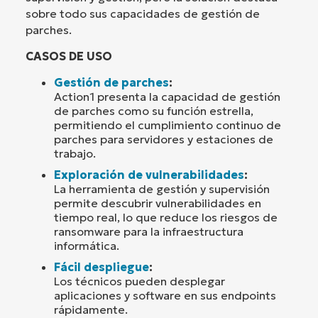
sobre todo sus capacidades de gestión de
parches.
CASOS DE USO
Gestión de parches
:
Action1 presenta la capacidad de gestión
de parches como su función estrella,
permitiendo el cumplimiento continuo de
parches para servidores y estaciones de
trabajo.
Exploración de vulnerabilidades
:
La herramienta de gestión y supervisión
permite descubrir vulnerabilidades en
tiempo real, lo que reduce los riesgos de
ransomware para la infraestructura
informática.
Fácil despliegue
:
Los técnicos pueden desplegar
aplicaciones y software en sus endpoints
rápidamente.