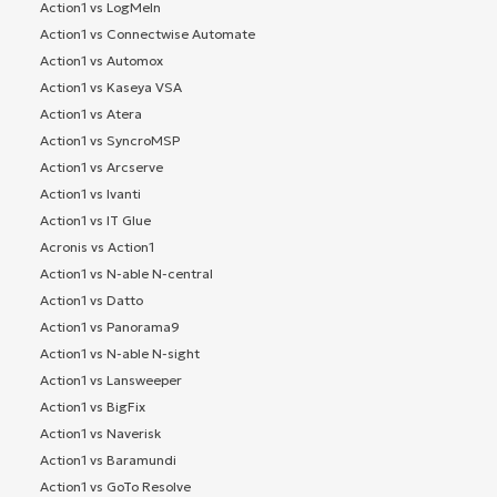
Action1 vs LogMeIn
Action1 vs Connectwise Automate
Action1 vs Automox
Action1 vs Kaseya VSA
Action1 vs Atera
Action1 vs SyncroMSP
Action1 vs Arcserve
Action1 vs Ivanti
Action1 vs IT Glue
Acronis vs Action1
Action1 vs N-able N-central
Action1 vs Datto
Action1 vs Panorama9
Action1 vs N-able N-sight
Action1 vs Lansweeper
Action1 vs BigFix
Action1 vs Naverisk
Action1 vs Baramundi
Action1 vs GoTo Resolve