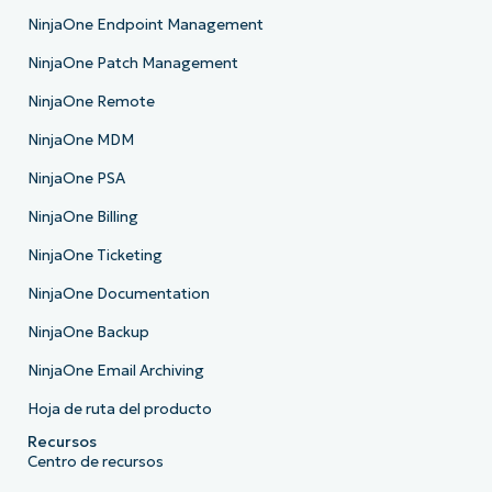
NinjaOne Endpoint Management
NinjaOne Patch Management
NinjaOne Remote
NinjaOne MDM
NinjaOne PSA
NinjaOne Billing
NinjaOne Ticketing
NinjaOne Documentation
NinjaOne Backup
NinjaOne Email Archiving
Hoja de ruta del producto
Recursos
Centro de recursos