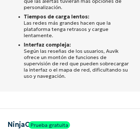
que las alertas tuvieran más opciones de
personalización.
Tiempos de carga lentos:
Las redes más grandes hacen que la
plataforma tenga retrasos y cargue
lentamente.
Interfaz compleja:
Según las reseñas de los usuarios, Auvik
ofrece un montón de funciones de
supervisión de red que pueden sobrecargar
la interfaz o el mapa de red, dificultando su
uso y navegación.
NinjaOne
Prueba gratuita