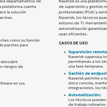
 para departamentos de
Naverisk es una plataform
La plataforma cuenta
de supervisión y gestión 
País
ero la solución
profesionales (PSA) y serv
arches.
Naverisk, los técnicos pue
entorno de TI. Herramienta
Company
name*
automatización garantiza
sean eficientes.
rches como su función
CASOS DE USO
de parches para
Supervisión remota
Naverisk supervisa lo
permitiendo a los té
 descubrir
una fase temprana.
os riesgos de
Gestión de endpoi
Naverisk permite a lo
única consola, mante
oftware en sus
integraciones, los t
Automatización
:
Los técnicos pueden c
de trabajo rutinarios