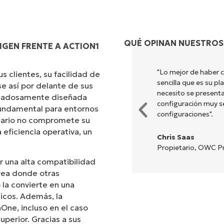
QUÉ OPINAN NUESTROS
IGEN FRENTE A ACTION1
ombina una interfaz fluida con
"Lo mejor de haber 
 clientes, su facilidad de
ión es sencilla de realizar y la
sencilla que es su p
e así por delante de sus
nes y herramientas están
necesito se presenta
uidadosamente diseñada
 y la interfaz resulta muy
configuración muy sen
 fundamental para entornos
configuraciones".
suario no compromete su
 eficiencia operativa, un
Chris Saas
Propietario, OWC Pr
r una alta compatibilidad
rea donde otras
la convierte en una
icos. Además, la
aOne, incluso en el caso
uperior. Gracias a sus