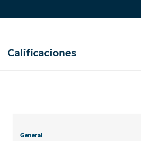
CONTACTO DE VENTAS
MIR
CONTACTO DE VENTAS
CONTACTO DE VENTAS
MIRA UNA 
MIR
CONTACTO DE VENTAS
MIR
PLATAFORMA
Calificaciones
General