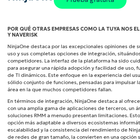
POR QUÉ OTRAS EMPRESAS COMO LA TUYA NOS EL
Y NAVERISK
"NinjaOne es increíblemente fácil de usar y c
NinjaOne destaca por las excepcionales opiniones de sus
potentes funciones de back-end. La configurac
uso y sus completas opciones de integración, situándos
interfaz fácil de gestionar. Todas las opcio
competidores. La interfaz de la plataforma ha sido c
claramente indicadas, son fáciles de entender
para asegurar una rápida adopción y facilidad de uso,
intuitiva".
de TI dinámicos. Este enfoque en la experiencia del u
sólido conjunto de funciones, pensadas para impulsar la
Ryan Reiffenberger
área en la que muchos competidores fallan.
Reiffenberger.NET Technology Solutions
En términos de integración, NinjaOne destaca al ofrece
con una amplia gama de aplicaciones de terceros, un á
soluciones RMM a menudo presentan limitaciones. Esto 
opción más adaptable a diversos ecosistemas informát
escalabilidad y la consistencia del rendimiento de Ninj
de redes de gran tamaño, la convierten en una opción s