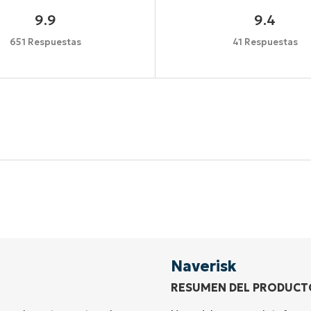
9.9
9.4
651 Respuestas
41 Respuestas
Comienza tu prueba de 14 días
idad de tarjeta de crédito, acceso completo a todas las 
First
and
last
name*
Business
email*
Naverisk
RESUMEN DEL PRODUCT
Phone
number*