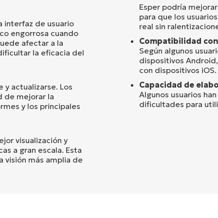
Esper podría mejorar
para que los usuario
 interfaz de usuario
real sin ralentizacion
oco engorrosa cuando
Compatibilidad con
uede afectar a la
Según algunos usuar
ficultar la eficacia del
dispositivos Androi
con dispositivos iOS.
Capacidad de elabo
y actualizarse. Los
Algunos usuarios han
d de mejorar la
dificultades para util
rmes y los principales
or visualización y
cas a gran escala. Esta
na visión más amplia de