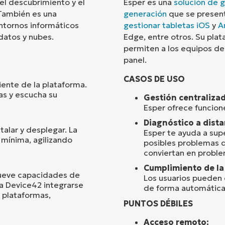
el descubrimiento y el
Esper es una
solución de 
También es una
generación
que se present
País
ntornos informáticos
gestionar tabletas iOS
y
A
 datos y nubes.
Edge, entre otros. Su pla
permiten a los equipos de
Company
name*
panel.
CASOS DE USO
iente de la plataforma.
as y escucha su
Gestión centralizad
Esper ofrece funcion
Diagnóstico a dista
talar y desplegar. La
Esper te ayuda a sup
 mínima, agilizando
posibles problemas d
conviertan en probl
Cumplimiento de la
mueve capacidades de
Los usuarios pueden e
 a Device42 integrarse
de forma automática 
 plataformas,
PUNTOS DÉBILES
Acceso remoto: