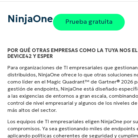
NinjaOne
Prueba gratuita
POR QUÉ OTRAS EMPRESAS COMO LA TUYA NOS EL
DEVICE42 Y ESPER
«Antes, necesitaba entre 10 y 15 herramienta
Para organizaciones de TI empresariales que gestionan
NinjaOne logra en una sola interfaz centraliz
distribuidos, NinjaOne ofrece lo que otras soluciones 
mucho más fácil».
como líder en el Magic Quadrant™ de Gartner® 2026 p
gestión de endpoints, NinjaOne está diseñado especí
Ernie Turner
a las exigencias de entornos a gran escala, combinando
Director de TI en
Vetcor
control de nivel empresarial y algunos de los niveles de
más altos del sector.
Los equipos de TI empresariales eligen NinjaOne por su
compromisos. Ya sea gestionando miles de endpoints e
aplicando políticas coherentes de seguridad y cumplim