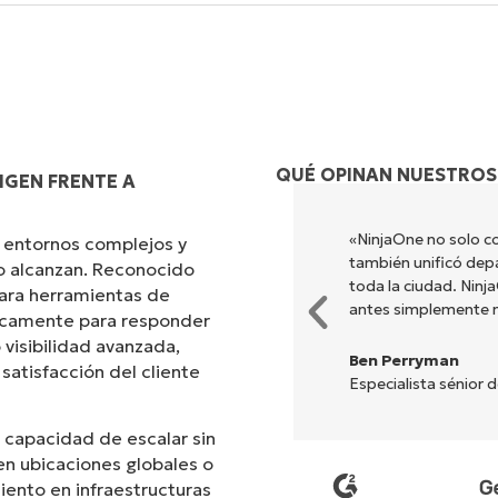
QUÉ OPINAN NUESTROS
IGEN FRENTE A
s diferentes para hacer lo que
«NinjaOne no solo co
 entornos complejos y
ada. NinjaOne hace la vida
también unificó dep
no alcanzan. Reconocido
toda la ciudad. Nin
ara herramientas de
antes simplemente 
ficamente para responder
 visibilidad avanzada,
Ben Perryman
 satisfacción del cliente
Especialista sénior 
 capacidad de escalar sin
n ubicaciones globales o
iento en infraestructuras