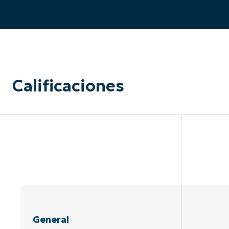
CONTACTO DE VENTAS
MIR
CONTACTO DE VENTAS
CONTACTO DE VENTAS
MIRA UNA 
MIR
CONTACTO DE VENTAS
MIR
PLATAFORMA
Calificaciones
General