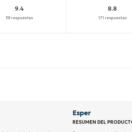
9.4
8.8
38 respuestas
171 respuestas
Comienza tu prueba de 14 días
idad de tarjeta de crédito, acceso completo a todas las 
First
and
last
name*
Business
email*
Esper
RESUMEN DEL PRODUCT
Phone
number*