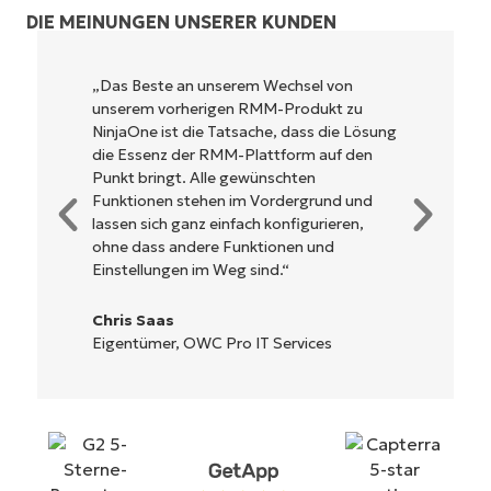
DIE MEINUNGEN UNSERER KUNDEN
NinjaOne ist unglaublich leicht zu bedienen
und kombiniert ein schnelles Interface mit
sung
leistungsstarken Funktionen im Backend.
n
Es muss nicht erst kompliziert eingerichtet
werden und verzichtet auf eine komplexe
d
Steuerung. Alle Optionen und Tools sind
klar beschrieben, einfach zu verstehen und
die Benutzeroberfläche ist leicht zu
bedienen.
Ryan Reiffenberger
Reiffenberger.NET Technology Solutions
Starten Sie Ihre 14-tägige
Testversion