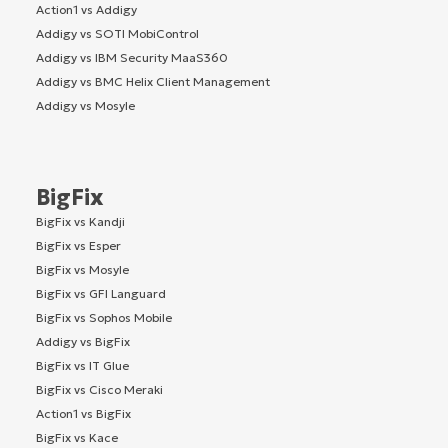
Action1 vs Addigy
Addigy vs SOTI MobiControl
Addigy vs IBM Security MaaS360
Addigy vs BMC Helix Client Management
Addigy vs Mosyle
BigFix
BigFix vs Kandji
BigFix vs Esper
BigFix vs Mosyle
BigFix vs GFI Languard
BigFix vs Sophos Mobile
Addigy vs BigFix
BigFix vs IT Glue
BigFix vs Cisco Meraki
Action1 vs BigFix
BigFix vs Kace