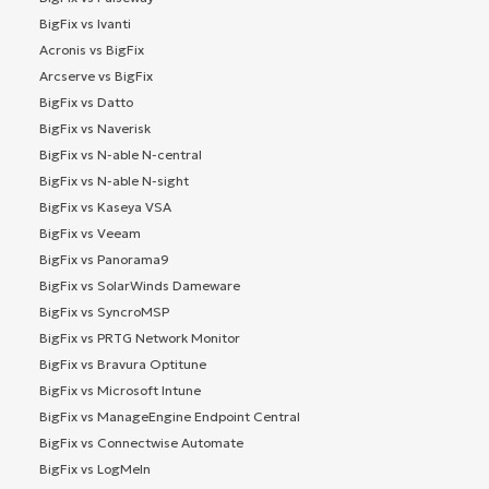
BigFix vs Ivanti
Acronis vs BigFix
Arcserve vs BigFix
BigFix vs Datto
BigFix vs Naverisk
BigFix vs N-able N-central
BigFix vs N-able N-sight
BigFix vs Kaseya VSA
BigFix vs Veeam
BigFix vs Panorama9
BigFix vs SolarWinds Dameware
BigFix vs SyncroMSP
BigFix vs PRTG Network Monitor
BigFix vs Bravura Optitune
BigFix vs Microsoft Intune
BigFix vs ManageEngine Endpoint Central
BigFix vs Connectwise Automate
BigFix vs LogMeIn