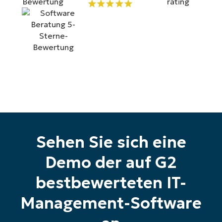
Keine Kreditkarte erforderlich, voller Zugriff auf
alle Funktionen
First
and
last
name*
Business
email*
Phone
number*
Land
Sehen Sie sich eine
Company
name*
Demo der auf G2
bestbewerteten IT-
Management-Software