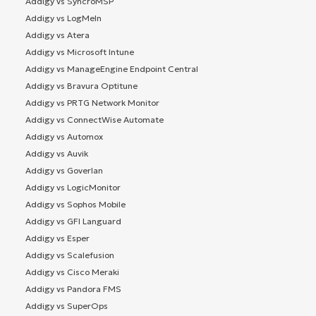
Addigy vs SyncroMSP
Addigy vs LogMeIn
Addigy vs Atera
Addigy vs Microsoft Intune
Addigy vs ManageEngine Endpoint Central
Addigy vs Bravura Optitune
Addigy vs PRTG Network Monitor
Addigy vs ConnectWise Automate
Addigy vs Automox
Addigy vs Auvik
Addigy vs Goverlan
Addigy vs LogicMonitor
Addigy vs Sophos Mobile
Addigy vs GFI Languard
Addigy vs Esper
Addigy vs Scalefusion
Addigy vs Cisco Meraki
Addigy vs Pandora FMS
Addigy vs SuperOps