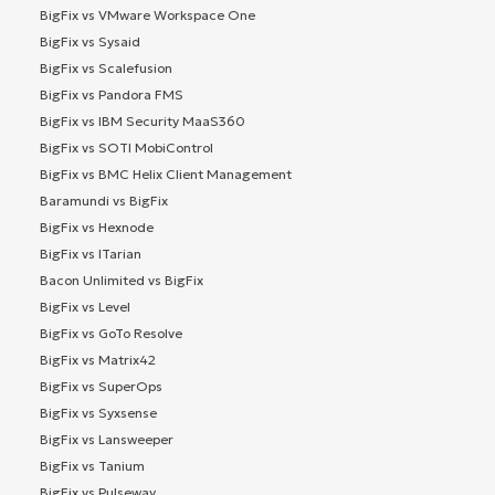
BigFix vs VMware Workspace One
BigFix vs Sysaid
BigFix vs Scalefusion
BigFix vs Pandora FMS
BigFix vs IBM Security MaaS360
BigFix vs SOTI MobiControl
BigFix vs BMC Helix Client Management
Baramundi vs BigFix
BigFix vs Hexnode
BigFix vs ITarian
Bacon Unlimited vs BigFix
BigFix vs Level
BigFix vs GoTo Resolve
BigFix vs Matrix42
BigFix vs SuperOps
BigFix vs Syxsense
BigFix vs Lansweeper
BigFix vs Tanium
BigFix vs Pulseway