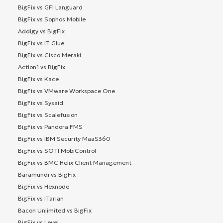
BigFix vs GFI Languard
BigFix vs Sophos Mobile
Addigy vs BigFix
BigFix vs IT Glue
BigFix vs Cisco Meraki
Action1 vs BigFix
BigFix vs Kace
BigFix vs VMware Workspace One
BigFix vs Sysaid
BigFix vs Scalefusion
BigFix vs Pandora FMS
BigFix vs IBM Security MaaS360
BigFix vs SOTI MobiControl
BigFix vs BMC Helix Client Management
Baramundi vs BigFix
BigFix vs Hexnode
BigFix vs ITarian
Bacon Unlimited vs BigFix
BigFix vs Level