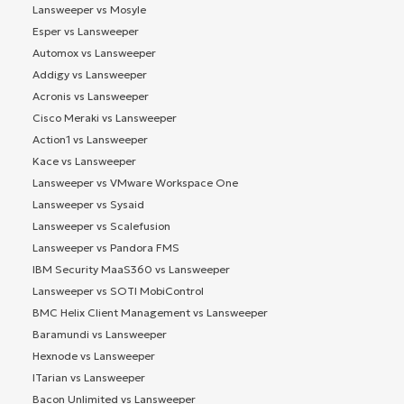
Lansweeper vs Mosyle
Esper vs Lansweeper
Automox vs Lansweeper
Addigy vs Lansweeper
Acronis vs Lansweeper
Cisco Meraki vs Lansweeper
Action1 vs Lansweeper
Kace vs Lansweeper
Lansweeper vs VMware Workspace One
Lansweeper vs Sysaid
Lansweeper vs Scalefusion
Lansweeper vs Pandora FMS
IBM Security MaaS360 vs Lansweeper
Lansweeper vs SOTI MobiControl
BMC Helix Client Management vs Lansweeper
Baramundi vs Lansweeper
Hexnode vs Lansweeper
ITarian vs Lansweeper
Bacon Unlimited vs Lansweeper