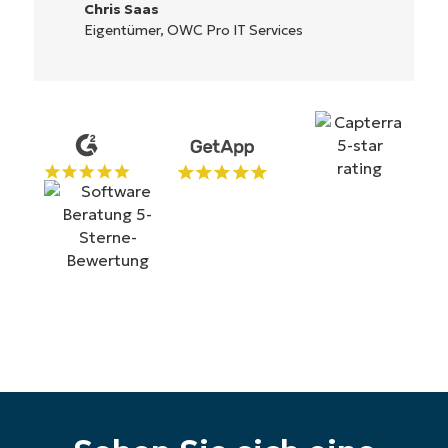
Ryan Reiffenberger
Services
Reiffenberger.NET Technology So
Starten Sie Ihre 14-tägige
Testversion
Keine Kreditkarte erforderlich, voller Zugriff auf
alle Funktionen
First
and
last
name*
Business
email*