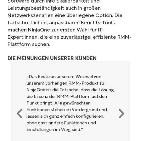
Software durch ihre Skalierbarkeit und
Leistungsbeständigkeit auch in großen
Netzwerkszenarien eine überlegene Option. Die
fortschrittlichen, anpassbaren Berichts-Tools
machen NinjaOne zur ersten Wahl für IT-
Expert:innen, die eine zuverlässige, effiziente RMM-
Plattform suchen.
DIE MEINUNGEN UNSERER KUNDEN
Wechsel von
NinjaOne ist unglaublich leicht zu
M-Produkt zu
und kombiniert ein schnelles Inter
e, dass die Lösung
leistungsstarken Funktionen im B
ttform auf den
Es muss nicht erst kompliziert ein
nschten
werden und verzichtet auf eine k
ordergrund und
Steuerung. Alle Optionen und Too
konfigurieren,
klar beschrieben, einfach zu vers
ionen und
die Benutzeroberfläche ist leicht 
d.“
bedienen.