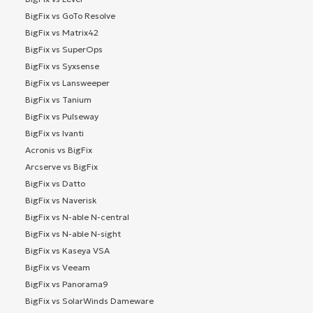
BigFix vs GoTo Resolve
BigFix vs Matrix42
BigFix vs SuperOps
BigFix vs Syxsense
BigFix vs Lansweeper
BigFix vs Tanium
BigFix vs Pulseway
BigFix vs Ivanti
Acronis vs BigFix
Arcserve vs BigFix
BigFix vs Datto
BigFix vs Naverisk
BigFix vs N-able N-central
BigFix vs N-able N-sight
BigFix vs Kaseya VSA
BigFix vs Veeam
BigFix vs Panorama9
BigFix vs SolarWinds Dameware