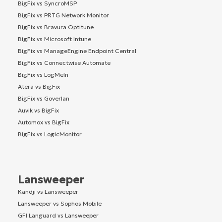
BigFix vs SyncroMSP
BigFix vs PRTG Network Monitor
BigFix vs Bravura Optitune
BigFix vs Microsoft Intune
BigFix vs ManageEngine Endpoint Central
BigFix vs Connectwise Automate
BigFix vs LogMeIn
Atera vs BigFix
BigFix vs Goverlan
Auvik vs BigFix
Automox vs BigFix
BigFix vs LogicMonitor
Lansweeper
Kandji vs Lansweeper
Lansweeper vs Sophos Mobile
GFI Languard vs Lansweeper