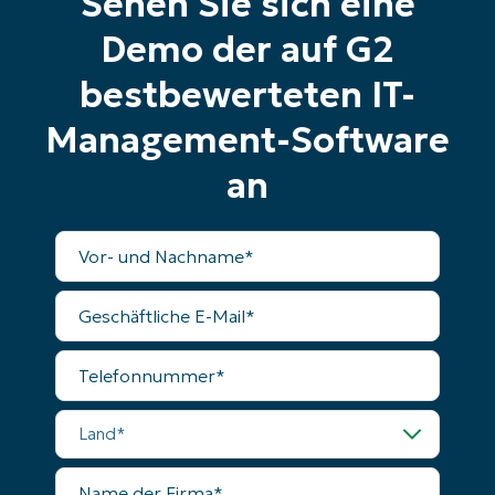
Sehen Sie sich eine
Phone
Demo der auf G2
number*
bestbewerteten IT-
Land
Management-Software
Company
an
name*
Vollständiger
Name
Geschäftliche
E-
Mail
Telefonnummer
Land
Name
der