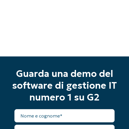
Guarda una demo del
software di gestione IT
numero 1 su G2
Inizia la tua prova di 14 giorni
Nome
Nessuna carta di credito richiesta, accesso
completo
completo a tutte le funzionalità
First
Email
and