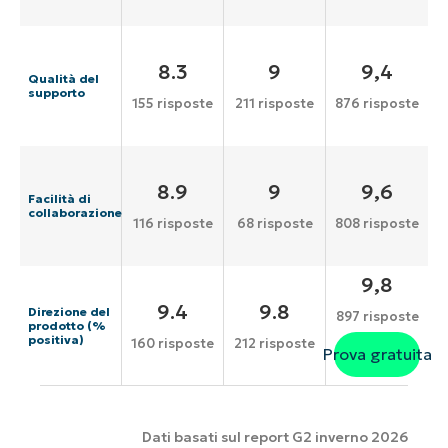
8.3
9
9,4
Qualità del
supporto
155 risposte
211 risposte
876 risposte
8.9
9
9,6
Facilità di
collaborazione
116 risposte
68 risposte
808 risposte
9,8
9.4
9.8
Direzione del
897 risposte
prodotto (%
positiva)
160 risposte
212 risposte
Prova gratuita
Dati basati sul report G2 inverno 2026