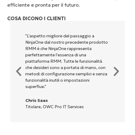
efficiente e pronta per il futuro.
COSA DICONO I CLIENTI
"NinjaOne è incredibilmente facile da usare,
otto
perché unisce un’interfaccia fluida a
potenti funzionalità di back-end. La
configurazione e la gestione
à
dell'interfaccia non sono affatto
con
complicate. Tutte le opzioni e gli strumenti
enza
sono indicati chiaramente e sono intuitivi, e
l'interfaccia è davvero facile da usare."
Ryan Reiffenberger
Reiffenberger.NET Technology Solutions