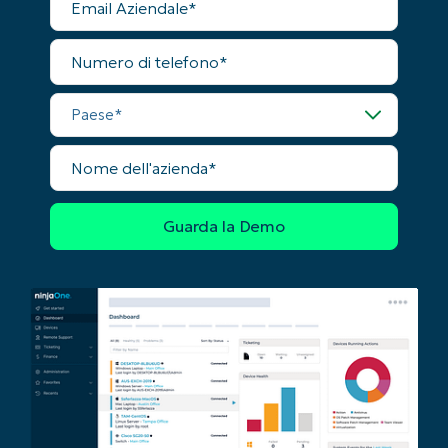
Aziendale
last
name*
Business
Numero
email*
di
telefono
Paese
Phone
number*
Nome
dell'azienda
Paese
Company
name*