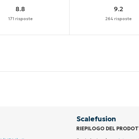
8.8
9.2
171 risposte
264 risposte
Inizia la tua prova di 14 giorni
arta di credito richiesta, accesso completo a tutte le fu
First
and
last
name*
Business
email*
Scalefusion
RIEPILOGO DEL PRODO
Phone
number*