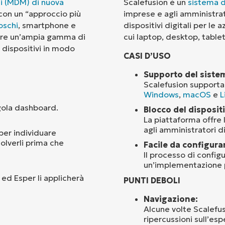
li (MDM) di nuova
Scalefusion è un
sistema d
on un “approccio più
imprese e agli amministrato
Paese
oschi
, smartphone e
dispositivi digitali per le 
 offre un’ampia gamma di
cui laptop, desktop, table
 dispositivi in modo
Company
CASI D’USO
name*
Supporto del siste
Scalefusion supporta 
Windows
,
macOS
e
L
ngola dashboard.
Blocco del disposit
La piattaforma offre l
agli amministratori di
 per individuare
solverli prima che
Facile da configura
Il processo di confi
un’implementazione pi
 ed Esper li applicherà
PUNTI DEBOLI
Navigazione:
Alcune volte Scalefus
ripercussioni sull’es