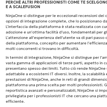
PERCHÈ ALTRI PROFESSIONISTI COME TE SCELGONO
E A SCALEFUSION
"NinjaOne è incredibilmente facile da usare, 
NinjaOne si distingue per le eccezionali recensioni dei cli
fluida a potenti funzionalità di back-end. La
opzioni di integrazione complete, che lo posizionano da
dell'interfaccia non sono affatto complicate. 
L’interfaccia della piattaforma è stata realizzata con cu
sono indicati chiaramente e sono intuitivi, e l
adozione e un’ottima facilità d’uso, fondamentali per gl
usare."
L’attenzione all’esperienza dell’utente va di pari passo c
della piattaforma, concepito per aumentare l’efficienza 
Ryan Reiffenberger
molti concorrenti si trovano in difficoltà.
Reiffenberger.NET Technology Solutions
In termini di integrazione, NinjaOne si distingue per l’
vasta gamma di applicazioni di terze parti, aspetto in c
presentano spesso dei limiti. Tutto ciò rende NinjaOne 
adattabile a ecosistemi IT diversi. Inoltre, la scalabilità
prestazioni di NinjaOne, anche in reti di grandi dimensi
piattaforma una prima scelta per molti professionisti. G
reportistica avanzati e personalizzabili, NinjaOne si i
privilegiata per i professionisti IT che cercano una pia
efficiente.