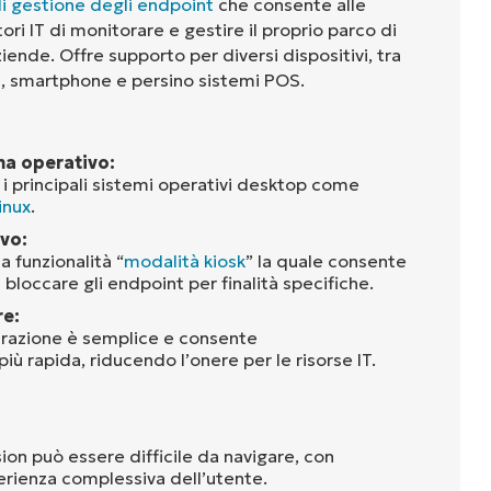
i gestione degli endpoint
che consente alle
ri IT di monitorare e gestire il proprio parco di
aziende. Offre supporto per diversi dispositivi, tra
t, smartphone e persino sistemi POS.
ma operativo:
i principali sistemi operativi desktop come
inux
.
ivo:
a funzionalità “
modalità kiosk
” la quale consente
 bloccare gli endpoint per finalità specifiche.
re:
gurazione è semplice e consente
ù rapida, riducendo l’onere per le risorse IT.
ion può essere difficile da navigare, con
perienza complessiva dell’utente.