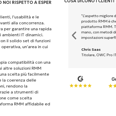
COSA DICONO I CLIENTI
 NOI RISPETTO A ESPER
perché unisce un’interfaccia
"L'aspetto migliore 
enti, l’usabilità e le
 configurazione e la gestione
prodotto RMM è che 
vanti alla concorrenza.
Tutte le opzioni e gli strumenti
piattaforma RMM. Tut
ra per garantire una rapida
'interfaccia è davvero facile da
mano, con metodi di c
i ambienti IT dinamici.
impostazioni superfl
on il solido set di funzioni
operativa, un’area in cui
Chris Saas
Titolare, OWC Pro IT
ampia compatibilità con una
ui altre soluzioni RMM
una scelta più facilmente
 e la coerenza delle
oni, rendono la
razie a strumenti di
mpone come scelta
ttaforma RMM affidabile ed