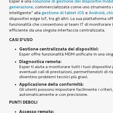
Esper è una
soluzione di gestione dei dispositivi mobi
generazione
, commercializzata come uno strumento c
intelligente” alla
gestione di tablet iOS
e
Android
,
chi
dispositivi edge IoT, tra gli altri. La sua piattaforma
funzionalità che consentono ai team IT di monitorare i
efficiente da una singola interfaccia centralizzata.
CASI D’USO
Gestione centralizzata dei dispositivi:
Esper offre funzionalità MDM unificate in una si
Diagnostica remota:
Esper ti aiuta a monitorare tutti i tuoi dispositivi
eventuali cali di prestazioni, permettendoti di ri
diventino problemi tecnici più gravi.
Applicazione della conformità:
Gli utenti possono impostare facilmente i criteri,
automaticamente e con precisione.
PUNTI DEBOLI
Accesso remoto: