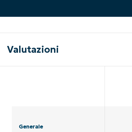
CONTATTO COMMERCIALE
G
CONTATTO COMMERCIALE
G
CONTATTO COMMERCIALE
CONTATTO COMMERCIALE
GUARDA
G
PIATTAFORMA
Valutazioni
Generale