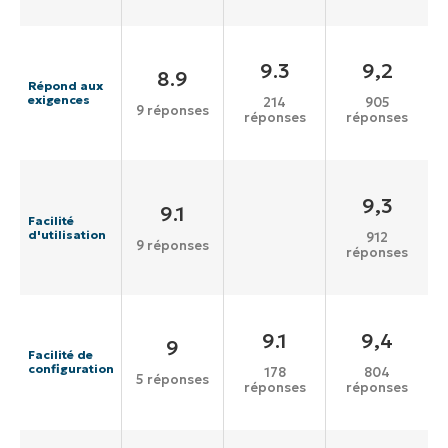
9.3
9,2
8.9
Répond aux
exigences
214
905
9 réponses
réponses
réponses
9,3
9.1
Facilité
d'utilisation
912
9 réponses
réponses
9.1
9,4
9
Facilité de
configuration
178
804
5 réponses
réponses
réponses