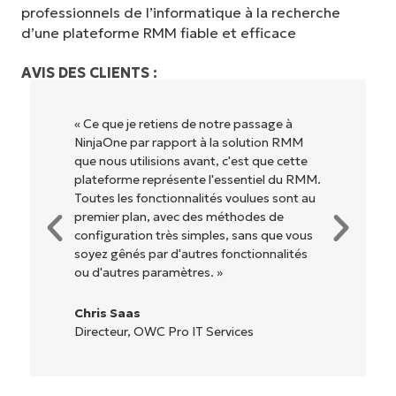
professionnels de l’informatique à la recherche
d’une plateforme RMM fiable et efficace
AVIS DES CLIENTS :
assage à
« NinjaOne est extrêmement simple
ution RMM
d'utilisation grâce à une interface fluide
t que cette
des fonctionnalités back-end puissante
tiel du RMM.
Pas de configuration complexe ou
lues sont au
d'interface difficile à maîtriser. Toutes l
des de
options et tous les outils sont claireme
ns que vous
étiquetés, faciles à comprendre et il est
ionnalités
très facile de s'y retrouver. »
Ryan Reiffenberger
Reiffenberger.NET Technology Solutio
s