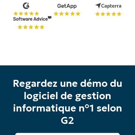
Regardez une démo du
logiciel de gestion
informatique n°1 selon
G2
Commencez votre essai de 14 jours
Pas de carte de crédit requise, accès complet à
Prénom