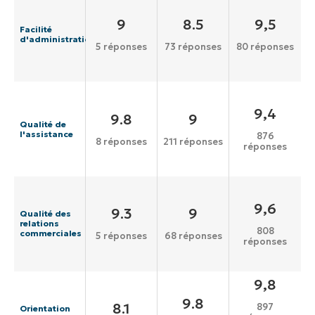
9
8.5
9,5
Facilité
d'administration
5 réponses
73 réponses
80 réponses
9,4
9.8
9
Qualité de
l'assistance
876
8 réponses
211 réponses
réponses
9,6
9.3
9
Qualité des
relations
808
commerciales
5 réponses
68 réponses
réponses
9,8
9.8
8.1
897
Orientation