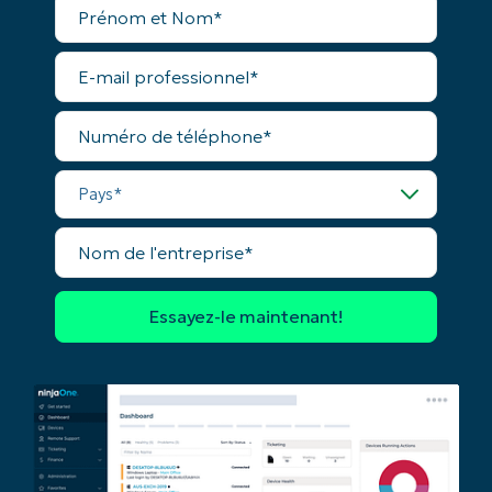
toutes les fonctionnalités.
et
Prénom
Nom*
et
E-
Nom*
mail
professionnel*
Business
email*
Numéro
de
téléphone*
Phone
Pays*
number*
Nom
Pays
de
l'entreprise*
Company
name*