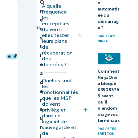
O
n
À quelle
et de
IT
automatis
n
fréquence
Editorial
récupération
ée du
les
e
Expert
démarrag
entreprises
des données
|
traduit
e ?
e
doivent-
(G2)
par
elles tester
PAR
TEAM
s
leurs plans
Laurie
NINJA
t
Comparaison
de
Mouret
récupération
l
des meilleurs
des
e
données ?
logiciels de
Comment
a
sauvegarde
NinjaOne
Quelles sont
d
et de
a bloqué
les
KB508376
e
récupération
fonctionnalités
9 avant
que les MSP
r
des données
qu’il
doivent
n’endom
s
(Capterra)
privilégier
mage vos
dans un
u
terminaux
logiciel de
Notes finales et
r
sauvegarde et
PAR
PETER
résumés des
de
BRETTON
l