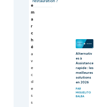
restauration ?
logiciels
e
d’automatisation
m
informatique
a
pour les
r
professionnels
c
de
h
l’informatique
é
a
Alternativ
Notre
es à
v
formule de
Assistance
e
rapide : les
classement
meilleures
c
solutions
Conseils
d
en 2026
pour choisir
e
PAR
MIGUELITO
le meilleur
s
BALBA
logiciel de
s