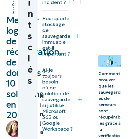
i
2
incident ?
0
sauvegarde
2
n
5
et de
Meilleur
Pourquoi le
t
stockage
restauration
logiciel
de
s
sauvegarde
de
10 meilleurs
immuable
c
est-il
récupération
logiciels de
important ?
l
sauvegarde
de
é
et de
Ai-je
données :
Comment
toujours
récupération
s
prouver
10
besoin
de données
que les
d'une
solutions
sauvegard
solution de
2026
N
es de
sauvegarde
en
i
si j'utilise
serveurs
Comparaison
Microsoft
sont
2026
n
365 ou
récupérab
des meilleurs
j
Google
par
les grâce à
logiciels de
Workspace ?
la
Lauren
a
sauvegarde
vérificatio
Ballejos
,