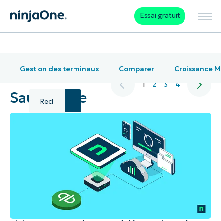
Essai gratuit
Gestion des terminaux
Comparer
Croissance 
1
2
3
4
Sauvegarde