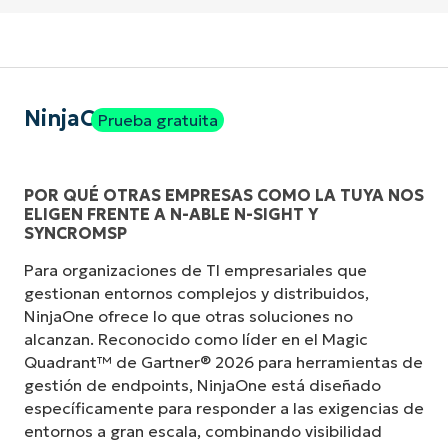
NinjaOne
Prueba gratuita
POR QUÉ OTRAS EMPRESAS COMO LA TUYA NOS
ELIGEN FRENTE A N-ABLE N-SIGHT Y
SYNCROMSP
Para organizaciones de TI empresariales que
gestionan entornos complejos y distribuidos,
NinjaOne ofrece lo que otras soluciones no
alcanzan. Reconocido como líder en el Magic
Quadrant™ de Gartner® 2026 para herramientas de
gestión de endpoints, NinjaOne está diseñado
específicamente para responder a las exigencias de
entornos a gran escala, combinando visibilidad