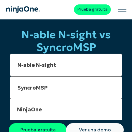
Prueba gratuita
N-able N-sight vs
SyncroMSP
NinjaOne
Prueba gratuita
Ver una demo