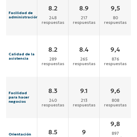
8.2
8.9
9,5
Facilidad de
administración
248
217
80
respuestas
respuestas
respuestas
8.2
8.4
9,4
Calidad de la
asistencia
289
265
876
respuestas
respuestas
respuestas
8.3
9.1
9,6
Facilidad
para hacer
240
213
808
negocios
respuestas
respuestas
respuestas
9,8
8.5
9
897
Orientación