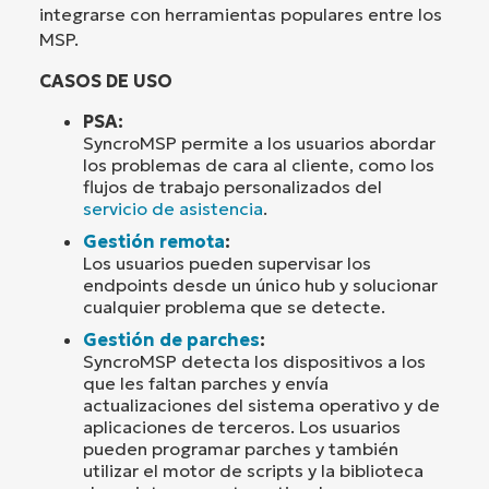
integrarse con herramientas populares entre los
MSP.
CASOS DE USO
PSA:
SyncroMSP permite a los usuarios abordar
los problemas de cara al cliente, como los
flujos de trabajo personalizados del
servicio de asistencia
.
Gestión remota
:
Los usuarios pueden supervisar los
endpoints desde un único hub y solucionar
cualquier problema que se detecte.
Gestión de parches
:
SyncroMSP detecta los dispositivos a los
que les faltan parches y envía
actualizaciones del sistema operativo y de
aplicaciones de terceros. Los usuarios
pueden programar parches y también
utilizar el motor de scripts y la biblioteca