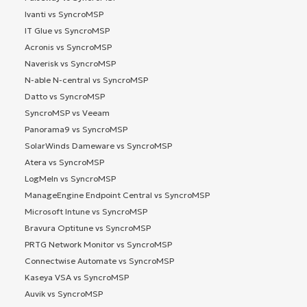
Ivanti vs SyncroMSP
IT Glue vs SyncroMSP
Acronis vs SyncroMSP
Naverisk vs SyncroMSP
N-able N-central vs SyncroMSP
Datto vs SyncroMSP
SyncroMSP vs Veeam
Panorama9 vs SyncroMSP
SolarWinds Dameware vs SyncroMSP
Atera vs SyncroMSP
LogMeIn vs SyncroMSP
ManageEngine Endpoint Central vs SyncroMSP
Microsoft Intune vs SyncroMSP
Bravura Optitune vs SyncroMSP
PRTG Network Monitor vs SyncroMSP
Connectwise Automate vs SyncroMSP
Kaseya VSA vs SyncroMSP
Auvik vs SyncroMSP