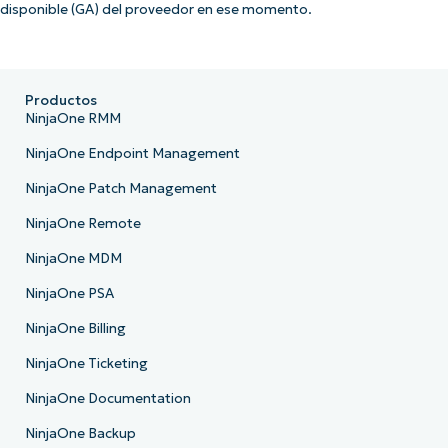
disponible (GA) del proveedor en ese momento.
Productos
NinjaOne RMM
NinjaOne Endpoint Management
NinjaOne Patch Management
NinjaOne Remote
NinjaOne MDM
NinjaOne PSA
NinjaOne Billing
NinjaOne Ticketing
NinjaOne Documentation
NinjaOne Backup