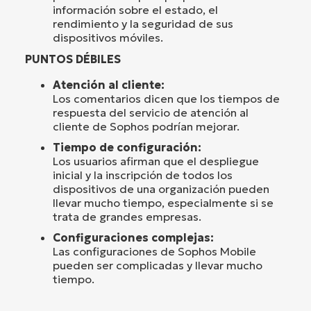
información sobre el estado, el
rendimiento y la seguridad de sus
dispositivos móviles.
PUNTOS DÉBILES
Atención al cliente:
Los comentarios dicen que los tiempos de
respuesta del servicio de atención al
cliente de Sophos podrían mejorar.
Tiempo de configuración:
Los usuarios afirman que el despliegue
inicial y la inscripción de todos los
dispositivos de una organización pueden
llevar mucho tiempo, especialmente si se
trata de grandes empresas.
Configuraciones complejas:
Las configuraciones de Sophos Mobile
pueden ser complicadas y llevar mucho
tiempo.