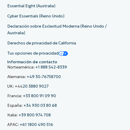
Essential Eight (Australia)
Cyber Essentials (Reino Unido)
Declaración sobre Esclavitud Moderna (Reino Unido /
Australia)
Derechos de privacidad de California
Tus opciones de privacidad
Información de contacto
Norteamérica:
+1 888 542-8339
Alemania:
+49 30-76758700
UK: +44
20 3880 9027
Francia:
+33 800 91 09 90
España:
+34 930 03 80 68
Italia:
+39 800 974 708
APAC:
+61 1800 490 516