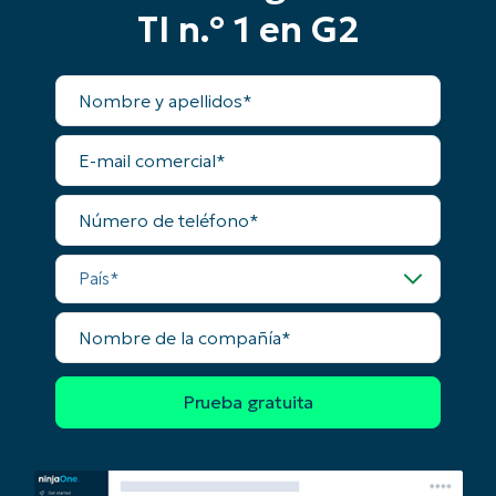
Comienza tu prueba de 14 días
TI n.º 1 en G2
Sin necesidad de tarjeta de crédito, acceso
completo a todas las funciones.
Nombre
First
y
and
apellidos
last
name*
E-
Business
mail
email*
comercial
Número
de
Phone
teléfono
number*
País
País
Nombre
de
la
Company
compañía
name*