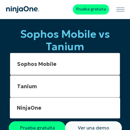
Prueba gratuita
Sophos Mobile vs
Tanium
NinjaOne
Prueba gratuita
Ver una demo