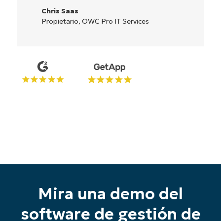
Ryan Reiffenberger
Reiffenberger.NET Technology Solutions
Mira una demo del
software de gestión de