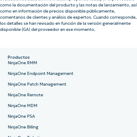
como la documentación del producto y las notas de lanzamiento, así
como en información de precios disponible públicamente,
comentarios de clientes y análisis de expertos. Cuando corresponde,
los detalles se han revisado en función de la versión generalmente
disponible (GA) del proveedor en ese momento.
Productos
NinjaOne RMM
NinjaOne Endpoint Management
NinjaOne Patch Management
NinjaOne Remote
NinjaOne MDM
NinjaOne PSA
NinjaOne Billing