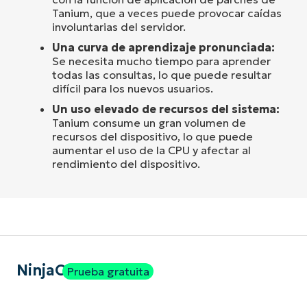
Tanium, que a veces puede provocar caídas
involuntarias del servidor.
Una curva de aprendizaje pronunciada:
Se necesita mucho tiempo para aprender
todas las consultas, lo que puede resultar
difícil para los nuevos usuarios.
Un uso elevado de recursos del sistema:
Tanium consume un gran volumen de
recursos del dispositivo, lo que puede
aumentar el uso de la CPU y afectar al
rendimiento del dispositivo.
NinjaOne
Prueba gratuita