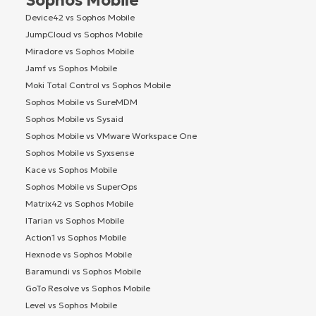
Sophos Mobile
Device42 vs Sophos Mobile
JumpCloud vs Sophos Mobile
Miradore vs Sophos Mobile
Jamf vs Sophos Mobile
Moki Total Control vs Sophos Mobile
Sophos Mobile vs SureMDM
Sophos Mobile vs Sysaid
Sophos Mobile vs VMware Workspace One
Sophos Mobile vs Syxsense
Kace vs Sophos Mobile
Sophos Mobile vs SuperOps
Matrix42 vs Sophos Mobile
ITarian vs Sophos Mobile
Action1 vs Sophos Mobile
Hexnode vs Sophos Mobile
Baramundi vs Sophos Mobile
GoTo Resolve vs Sophos Mobile
Level vs Sophos Mobile