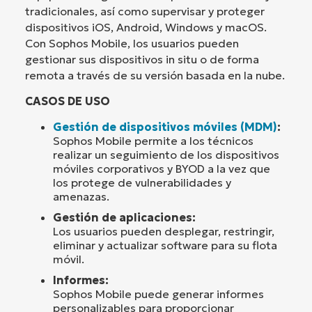
tradicionales, así como supervisar y proteger
dispositivos iOS, Android, Windows y macOS.
Con Sophos Mobile, los usuarios pueden
gestionar sus dispositivos in situ o de forma
remota a través de su versión basada en la nube.
CASOS DE USO
Gestión de dispositivos móviles (MDM)
:
Sophos Mobile permite a los técnicos
realizar un seguimiento de los dispositivos
móviles corporativos y BYOD a la vez que
los protege de vulnerabilidades y
amenazas.
Gestión de aplicaciones:
Los usuarios pueden desplegar, restringir,
eliminar y actualizar software para su flota
móvil.
Informes:
Sophos Mobile puede generar informes
personalizables para proporcionar