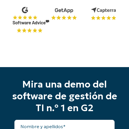
Mira una demo del
software de gestión de
TI n.º 1 en G2
Comienza tu prueba de 14 días
Nombre
Sin necesidad de tarjeta de crédito, acceso
y