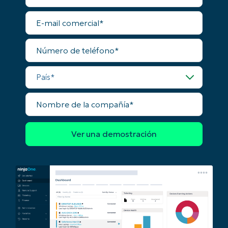
completo a todas las funciones.
apellidos
First
E-
and
mail
last
comercial
name*
Número
Business
de
email*
teléfono
País
Phone
number*
Nombre
de
País
la
compañía
Company
name*