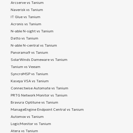
Arcserve vs Tanium
Naverisk vs Tanium
IT Glue vs Tanium
Acronis vs Tanium
N-able N-sight vs Tanium
Datto vs Tanium
N-able N-central vs Tanium
Panorama9 vs Tanium
SolarWinds Dameware vs Tanium
Tanium vs Veeam
SyncroMSP vs Tanium
Kaseya VSA vs Tanium
Connectwise Automate vs Tanium
PRTG Network Monitor vs Tanium
Bravura Optitune vs Tanium
ManageEngine Endpoint Central vs Tanium
Automox vs Tanium
LogicMonitor vs Tanium
Atera vs Tanium