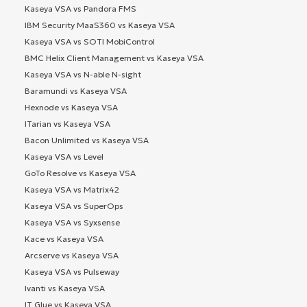
Kaseya VSA vs Pandora FMS
IBM Security MaaS360 vs Kaseya VSA
Kaseya VSA vs SOTI MobiControl
BMC Helix Client Management vs Kaseya VSA
Kaseya VSA vs N-able N-sight
Baramundi vs Kaseya VSA
Hexnode vs Kaseya VSA
ITarian vs Kaseya VSA
Bacon Unlimited vs Kaseya VSA
Kaseya VSA vs Level
GoTo Resolve vs Kaseya VSA
Kaseya VSA vs Matrix42
Kaseya VSA vs SuperOps
Kaseya VSA vs Syxsense
Kace vs Kaseya VSA
Arcserve vs Kaseya VSA
Kaseya VSA vs Pulseway
Ivanti vs Kaseya VSA
IT Glue vs Kaseya VSA