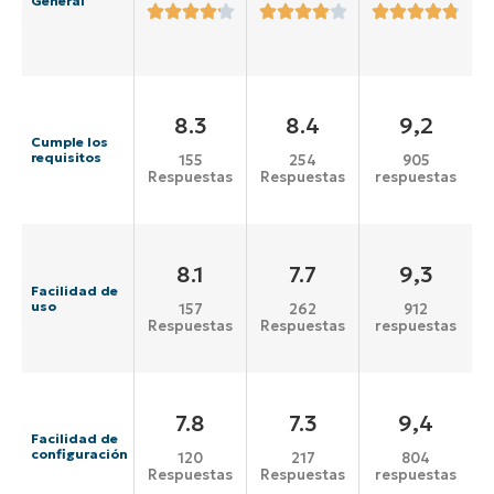
General
8.3
8.4
9,2
Cumple los
requisitos
155
254
905
Respuestas
Respuestas
respuestas
8.1
7.7
9,3
Facilidad de
uso
157
262
912
Respuestas
Respuestas
respuestas
7.8
7.3
9,4
Facilidad de
configuración
120
217
804
Respuestas
Respuestas
respuestas