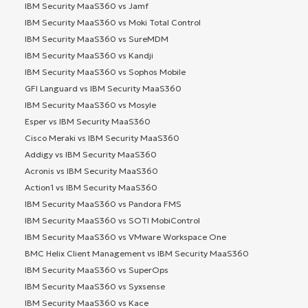
IBM Security MaaS360 vs Jamf
IBM Security MaaS360 vs Moki Total Control
IBM Security MaaS360 vs SureMDM
IBM Security MaaS360 vs Kandji
IBM Security MaaS360 vs Sophos Mobile
GFI Languard vs IBM Security MaaS360
IBM Security MaaS360 vs Mosyle
Esper vs IBM Security MaaS360
Cisco Meraki vs IBM Security MaaS360
Addigy vs IBM Security MaaS360
Acronis vs IBM Security MaaS360
Action1 vs IBM Security MaaS360
IBM Security MaaS360 vs Pandora FMS
IBM Security MaaS360 vs SOTI MobiControl
IBM Security MaaS360 vs VMware Workspace One
BMC Helix Client Management vs IBM Security MaaS360
IBM Security MaaS360 vs SuperOps
IBM Security MaaS360 vs Syxsense
IBM Security MaaS360 vs Kace