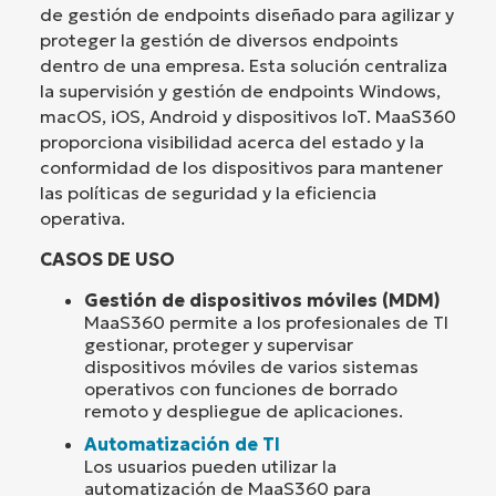
de gestión de endpoints diseñado para agilizar y
proteger la gestión de diversos endpoints
dentro de una empresa. Esta solución centraliza
la supervisión y gestión de endpoints Windows,
macOS, iOS, Android y dispositivos IoT. MaaS360
proporciona visibilidad acerca del estado y la
conformidad de los dispositivos para mantener
las políticas de seguridad y la eficiencia
operativa.
CASOS DE USO
Gestión de dispositivos móviles (MDM)
MaaS360 permite a los profesionales de TI
gestionar, proteger y supervisar
dispositivos móviles de varios sistemas
operativos con funciones de borrado
remoto y despliegue de aplicaciones.
Automatización de TI
Los usuarios pueden utilizar la
automatización de MaaS360 para