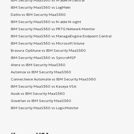
IBM Security MaaS360 vs N-able N-central
IBM Security MaaS360 vs LogMeIn
Datto vs IBM Security MaaS360
IBM Security MaaS360 vs N-able N-sight
IBM Security MaaS360 vs PRTG Network Monitor
IBM Security MaaS360 vs ManageEngine Endpoint Central
IBM Security MaaS360 vs Microsoft Intune
Bravura Optitune vs IBM Security MaaS360
IBM Security MaaS360 vs SyncroMSP
Atera vs IBM Security MaaS360
Automox vs IBM Security MaaS360
Connectwise Automate vs IBM Security MaaS360
IBM Security MaaS360 vs Kaseya VSA
Auvik vs IBM Security MaaS360
Goverlan vs IBM Security MaaS360
IBM Security MaaS360 vs LogicMonitor