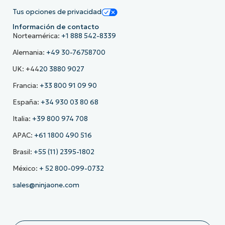
Tus opciones de privacidad
Información de contacto
Norteamérica:
+1 888 542-8339
Alemania:
+49 30-76758700
UK: +44
20 3880 9027
Francia:
+33 800 91 09 90
España:
+34 930 03 80 68
Italia:
+39 800 974 708
APAC:
+61 1800 490 516
Brasil:
+55 (11) 2395-1802
México:
+ 52 800-099-0732
sales@ninjaone.com