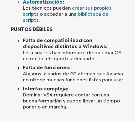
Automatización
:
Los técnicos pueden
crear sus propios
scripts
o acceder a una
biblioteca de
scripts
.
PUNTOS DÉBILES
Falta de compatibilidad con
dispositivos distintos a Windows:
Los usuarios han informado de que macOS
no recibe el soporte adecuado.
Falta de funciones:
Algunos usuarios de G2 afirman que Kaseya
no ofrece muchas funciones listas para usar.
Interfaz compleja:
Dominar VSA requiere contar con una
buena formación y puede llevar un tiempo
ponerlo en marcha.