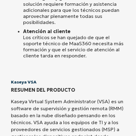
solución requiere formación y asistencia
adicionales para que los técnicos puedan
aprovechar plenamente todas sus
posibilidades.
Atención al cliente
Los críticos se han quejado de que el
soporte técnico de MaaS360 necesita más
formación y que el servicio de atención al
cliente tarda en responder.
Kaseya VSA
RESUMEN DEL PRODUCTO
Kaseya Virtual System Administrator (VSA) es un
software de supervisión y gestión remota (RMM)
basado en la nube diseñado pensando en los
técnicos. VSA ayuda a los equipos de TI y a los
proveedores de servicios gestionados (MSP) a