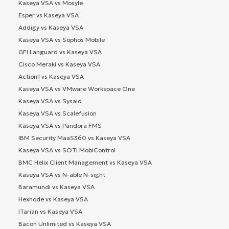
Kaseya VSA vs Mosyle
Esper vs Kaseya VSA
Addigy vs Kaseya VSA
Kaseya VSA vs Sophos Mobile
GFI Languard vs Kaseya VSA
Cisco Meraki vs Kaseya VSA
Action1 vs Kaseya VSA
Kaseya VSA vs VMware Workspace One
Kaseya VSA vs Sysaid
Kaseya VSA vs Scalefusion
Kaseya VSA vs Pandora FMS
IBM Security MaaS360 vs Kaseya VSA
Kaseya VSA vs SOTI MobiControl
BMC Helix Client Management vs Kaseya VSA
Kaseya VSA vs N-able N-sight
Baramundi vs Kaseya VSA
Hexnode vs Kaseya VSA
ITarian vs Kaseya VSA
Bacon Unlimited vs Kaseya VSA