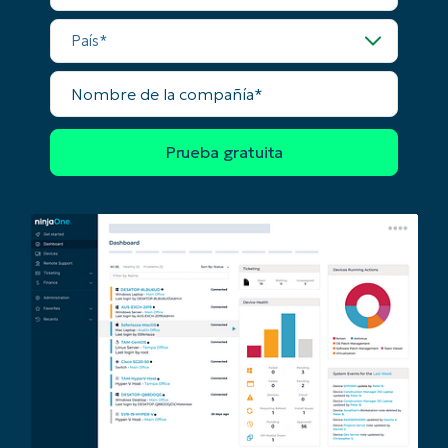
teléfono
name*
Business
País
email*
Nombre
Phone
de
number*
la
compañía
País
Company
name*