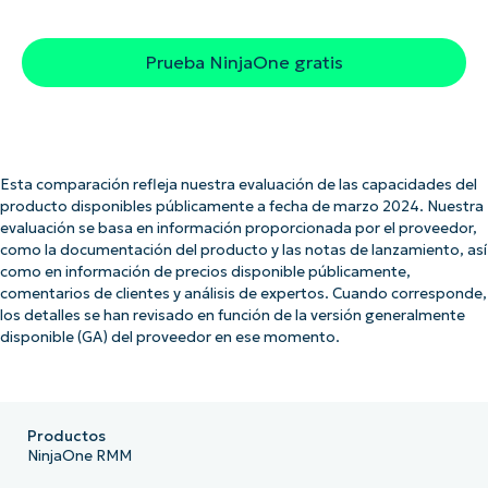
Prueba NinjaOne gratis
Esta comparación refleja nuestra evaluación de las capacidades del
producto disponibles públicamente a fecha de marzo 2024. Nuestra
evaluación se basa en información proporcionada por el proveedor,
como la documentación del producto y las notas de lanzamiento, así
como en información de precios disponible públicamente,
comentarios de clientes y análisis de expertos. Cuando corresponde,
los detalles se han revisado en función de la versión generalmente
disponible (GA) del proveedor en ese momento.
Productos
NinjaOne RMM