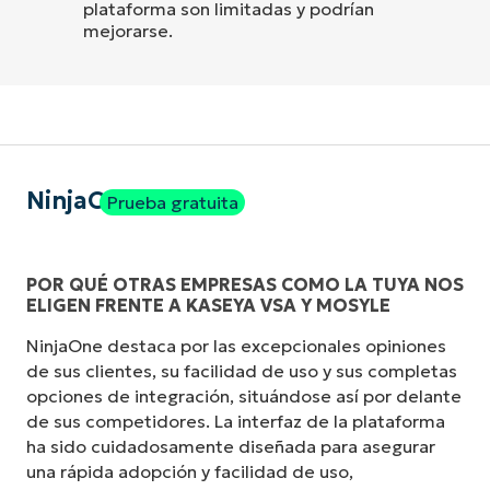
plataforma son limitadas y podrían
mejorarse.
NinjaOne
Prueba gratuita
POR QUÉ OTRAS EMPRESAS COMO LA TUYA NOS
ELIGEN FRENTE A KASEYA VSA Y MOSYLE
NinjaOne destaca por las excepcionales opiniones
de sus clientes, su facilidad de uso y sus completas
opciones de integración, situándose así por delante
de sus competidores. La interfaz de la plataforma
ha sido cuidadosamente diseñada para asegurar
una rápida adopción y facilidad de uso,