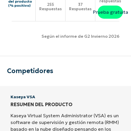
respuestas
del producto
255
37
(% positivo)
Respuestas
Respuestas
Prueba gratuita
Según el informe de G2 Invierno 2026
Competidores
Kaseya VSA
RESUMEN DEL PRODUCTO
Kaseya Virtual System Administrator (VSA) es un
software de supervisión y gestión remota (RMM)
basado en la nube diseñado pensando en los