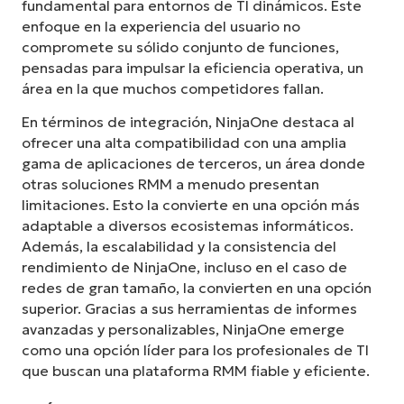
fundamental para entornos de TI dinámicos. Este
enfoque en la experiencia del usuario no
compromete su sólido conjunto de funciones,
pensadas para impulsar la eficiencia operativa, un
área en la que muchos competidores fallan.
En términos de integración, NinjaOne destaca al
ofrecer una alta compatibilidad con una amplia
gama de aplicaciones de terceros, un área donde
otras soluciones RMM a menudo presentan
limitaciones. Esto la convierte en una opción más
adaptable a diversos ecosistemas informáticos.
Además, la escalabilidad y la consistencia del
rendimiento de NinjaOne, incluso en el caso de
redes de gran tamaño, la convierten en una opción
superior. Gracias a sus herramientas de informes
avanzadas y personalizables, NinjaOne emerge
como una opción líder para los profesionales de TI
que buscan una plataforma RMM fiable y eficiente.