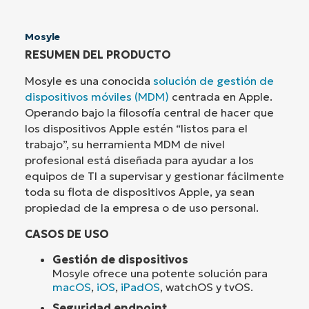
Mosyle
RESUMEN DEL PRODUCTO
Mosyle es una conocida
solución de gestión de
dispositivos móviles (MDM)
centrada en Apple.
Operando bajo la filosofía central de hacer que
los dispositivos Apple estén “listos para el
trabajo”, su herramienta MDM de nivel
profesional está diseñada para ayudar a los
equipos de TI a supervisar y gestionar fácilmente
toda su flota de dispositivos Apple, ya sean
propiedad de la empresa o de uso personal.
CASOS DE USO
Gestión de dispositivos
Mosyle ofrece una potente solución para
macOS
,
iOS
,
iPadOS
, watchOS y tvOS.
Seguridad endpoint