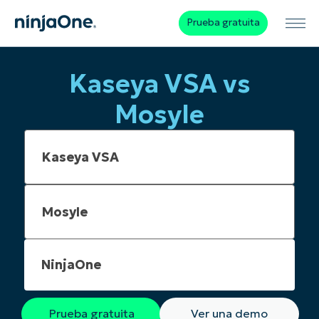
Prueba gratuita
Kaseya VSA vs
Mosyle
NinjaOne
Prueba gratuita
Ver una demo