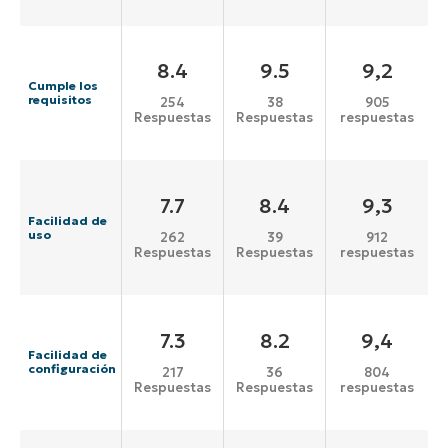
8.4
9.5
9,2
Cumple los
requisitos
254
38
905
Respuestas
Respuestas
respuestas
7.7
8.4
9,3
Facilidad de
uso
262
39
912
Respuestas
Respuestas
respuestas
7.3
8.2
9,4
Facilidad de
configuración
217
36
804
Respuestas
Respuestas
respuestas