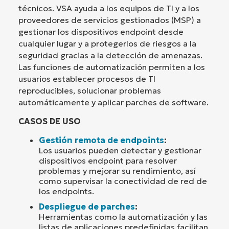
técnicos. VSA ayuda a los equipos de TI y a los
proveedores de servicios gestionados (MSP) a
gestionar los dispositivos endpoint desde
cualquier lugar y a protegerlos de riesgos a la
seguridad gracias a la detección de amenazas.
Las funciones de automatización permiten a los
usuarios establecer procesos de TI
reproducibles, solucionar problemas
automáticamente y aplicar parches de software.
CASOS DE USO
Gestión remota de endpoints
:
Los usuarios pueden detectar y gestionar
dispositivos endpoint para resolver
problemas y mejorar su rendimiento, así
como supervisar la conectividad de red de
los endpoints.
Despliegue de parches
:
Herramientas como la automatización y las
listas de aplicaciones predefinidas facilitan