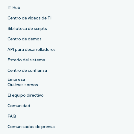
IT Hub
Centro de vídeos de TI
Biblioteca de scripts
Centro de demos
API para desarrolladores
Estado del sistema
Centro de confianza
Empresa
Quiénes somos
El equipo directivo
Comunidad
FAQ
Comunicados de prensa