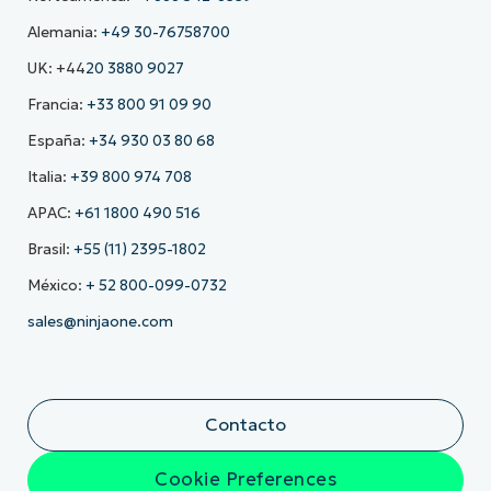
Alemania:
+49 30-76758700
UK: +44
20 3880 9027
Francia:
+33 800 91 09 90
España:
+34 930 03 80 68
Italia:
+39 800 974 708
APAC:
+61 1800 490 516
Brasil:
+55 (11) 2395-1802
México:
+ 52 800-099-0732
sales@ninjaone.com
Contacto
Cookie Preferences