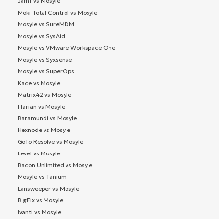
Jamf vs Mosyle
Moki Total Control vs Mosyle
Mosyle vs SureMDM
Mosyle vs SysAid
Mosyle vs VMware Workspace One
Mosyle vs Syxsense
Mosyle vs SuperOps
Kace vs Mosyle
Matrix42 vs Mosyle
ITarian vs Mosyle
Baramundi vs Mosyle
Hexnode vs Mosyle
GoTo Resolve vs Mosyle
Level vs Mosyle
Bacon Unlimited vs Mosyle
Mosyle vs Tanium
Lansweeper vs Mosyle
BigFix vs Mosyle
Ivanti vs Mosyle