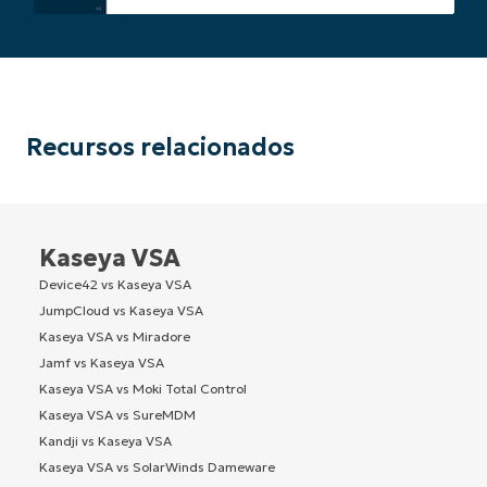
Recursos relacionados
Kaseya VSA
Device42 vs Kaseya VSA
JumpCloud vs Kaseya VSA
Kaseya VSA vs Miradore
Jamf vs Kaseya VSA
Kaseya VSA vs Moki Total Control
Kaseya VSA vs SureMDM
Kandji vs Kaseya VSA
Kaseya VSA vs SolarWinds Dameware