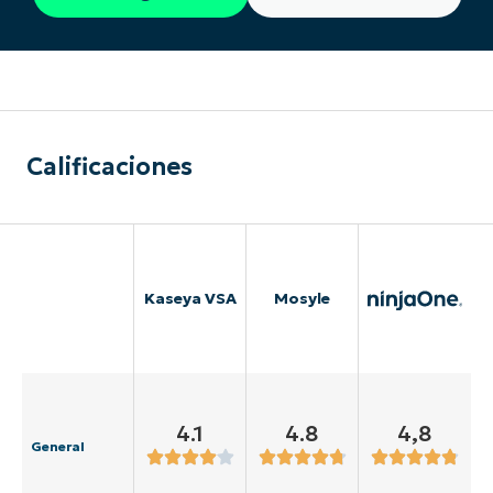
Calificaciones
Kaseya VSA
Mosyle
4.1
4.8
4,8
General