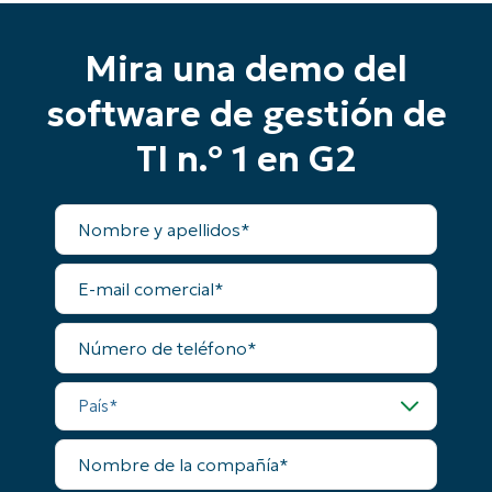
Comienza tu prueba de 14 días
Mira una demo del
Sin necesidad de tarjeta de crédito, acceso
software de gestión de
completo a todas las funciones.
First
TI n.º 1 en G2
and
last
name*
Business
Nombre
email*
y
apellidos
Phone
E-
number*
mail
comercial
Número
País
de
teléfono
País
Company
name*
Nombre
de
la