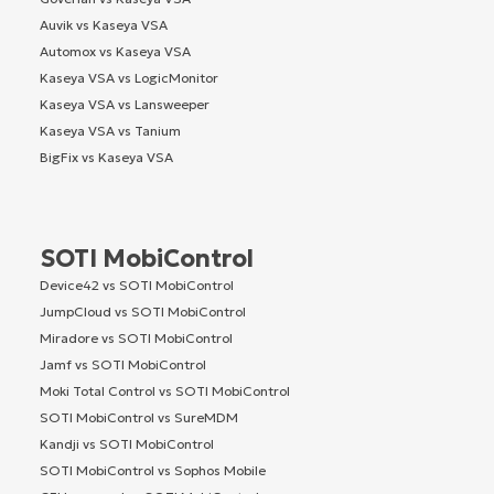
Auvik vs Kaseya VSA
Automox vs Kaseya VSA
Kaseya VSA vs LogicMonitor
Kaseya VSA vs Lansweeper
Kaseya VSA vs Tanium
BigFix vs Kaseya VSA
SOTI MobiControl
Device42 vs SOTI MobiControl
JumpCloud vs SOTI MobiControl
Miradore vs SOTI MobiControl
Jamf vs SOTI MobiControl
Moki Total Control vs SOTI MobiControl
SOTI MobiControl vs SureMDM
Kandji vs SOTI MobiControl
SOTI MobiControl vs Sophos Mobile