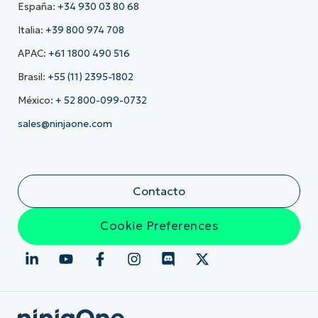
España:
+34 930 03 80 68
Italia:
+39 800 974 708
APAC:
+61 1800 490 516
Brasil:
+55 (11) 2395-1802
México:
+ 52 800-099-0732
sales@ninjaone.com
Contacto
Cookie Preferences