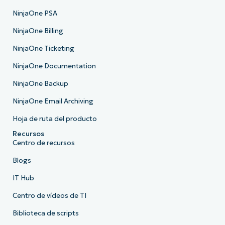
NinjaOne PSA
NinjaOne Billing
NinjaOne Ticketing
NinjaOne Documentation
NinjaOne Backup
NinjaOne Email Archiving
Hoja de ruta del producto
Recursos
Centro de recursos
Blogs
IT Hub
Centro de vídeos de TI
Biblioteca de scripts