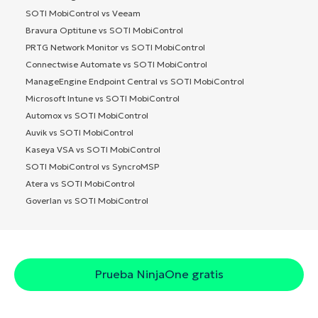
SOTI MobiControl vs Veeam
Bravura Optitune vs SOTI MobiControl
PRTG Network Monitor vs SOTI MobiControl
Connectwise Automate vs SOTI MobiControl
ManageEngine Endpoint Central vs SOTI MobiControl
Microsoft Intune vs SOTI MobiControl
Automox vs SOTI MobiControl
Auvik vs SOTI MobiControl
Kaseya VSA vs SOTI MobiControl
SOTI MobiControl vs SyncroMSP
Atera vs SOTI MobiControl
Goverlan vs SOTI MobiControl
Prueba NinjaOne gratis