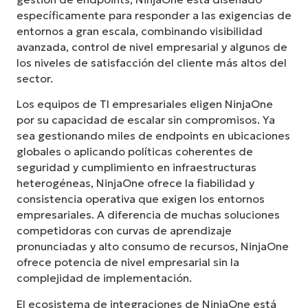
específicamente para responder a las exigencias de
entornos a gran escala, combinando visibilidad
avanzada, control de nivel empresarial y algunos de
los niveles de satisfacción del cliente más altos del
sector.
Los equipos de TI empresariales eligen NinjaOne
por su capacidad de escalar sin compromisos. Ya
sea gestionando miles de endpoints en ubicaciones
globales o aplicando políticas coherentes de
seguridad y cumplimiento en infraestructuras
heterogéneas, NinjaOne ofrece la fiabilidad y
consistencia operativa que exigen los entornos
empresariales. A diferencia de muchas soluciones
competidoras con curvas de aprendizaje
pronunciadas y alto consumo de recursos, NinjaOne
ofrece potencia de nivel empresarial sin la
complejidad de implementación.
El ecosistema de integraciones de NinjaOne está