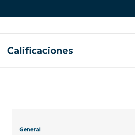
CONTACTO DE VENTAS
MIR
CONTACTO DE VENTAS
CONTACTO DE VENTAS
MIRA UNA 
MIR
CONTACTO DE VENTAS
MIR
PLATAFORMA
Calificaciones
General