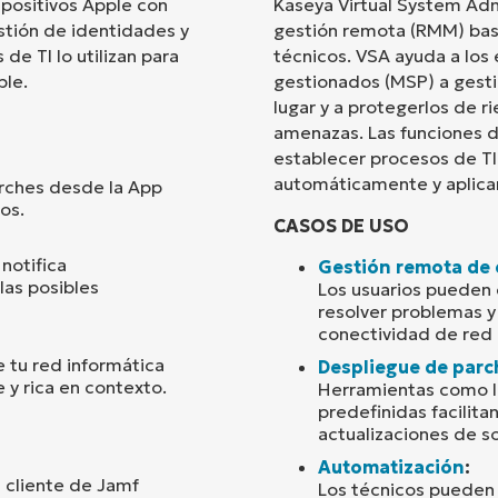
spositivos Apple con
Kaseya Virtual System Adm
estión de identidades y
gestión remota (RMM) bas
País
de TI lo utilizan para
técnicos. VSA ayuda a los 
ple.
gestionados (MSP) a gesti
lugar y a protegerlos de r
Company
name*
amenazas. Las funciones d
establecer procesos de TI
automáticamente y aplica
rches desde la App
os.
CASOS DE USO
notifica
Gestión remota de
las posibles
Los usuarios pueden 
resolver problemas y
conectividad de red 
 tu red informática
Despliegue de parc
 y rica en contexto.
Herramientas como la
predefinidas facilita
actualizaciones de s
Automatización
:
l cliente de Jamf
Los técnicos puede