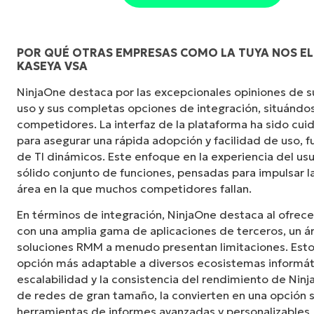
POR QUÉ OTRAS EMPRESAS COMO LA TUYA NOS ELI
KASEYA VSA
NinjaOne destaca por las excepcionales opiniones de sus
uso y sus completas opciones de integración, situándos
competidores. La interfaz de la plataforma ha sido c
para asegurar una rápida adopción y facilidad de uso,
de TI dinámicos. Este enfoque en la experiencia del u
sólido conjunto de funciones, pensadas para impulsar la
área en la que muchos competidores fallan.
En términos de integración, NinjaOne destaca al ofrece
con una amplia gama de aplicaciones de terceros, un á
soluciones RMM a menudo presentan limitaciones. Esto 
opción más adaptable a diversos ecosistemas informát
escalabilidad y la consistencia del rendimiento de Ninj
de redes de gran tamaño, la convierten en una opción s
herramientas de informes avanzadas y personalizable