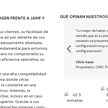
QUÉ OPINAN NUESTROS
GEN FRENTE A JAMF Y
"Lo mejor de haber 
 clientes, su facilidad de
sencilla que es su p
e así por delante de sus
necesito se presenta
uidadosamente diseñada
configuración muy sen
 fundamental para entornos
configuraciones".
suario no compromete su
 eficiencia operativa, un
Chris Saas
Propietario, OWC Pr
r una alta compatibilidad
rea donde otras
la convierte en una
icos. Además, la
aOne, incluso en el caso
uperior. Gracias a sus
s, NinjaOne emerge como