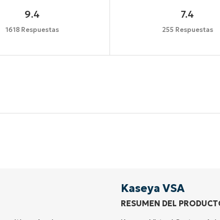
9.4
7.4
1618 Respuestas
255 Respuestas
Comienza tu prueba de 14 días
idad de tarjeta de crédito, acceso completo a todas las 
First
and
last
name*
Business
email*
Kaseya VSA
RESUMEN DEL PRODUCT
Phone
number*