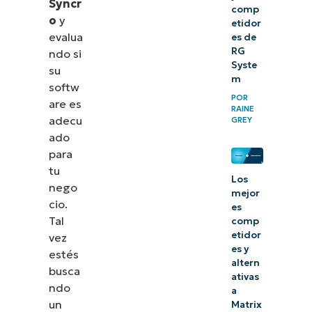
Syncr
comp
o
y
etidor
evalua
es de
RG
ndo si
Syste
su
m
softw
POR
are es
RAINE
adecu
GREY
ado
para
tu
Los
nego
mejor
cio.
es
Tal
comp
etidor
vez
es y
estés
altern
busca
ativas
ndo
a
un
Matrix