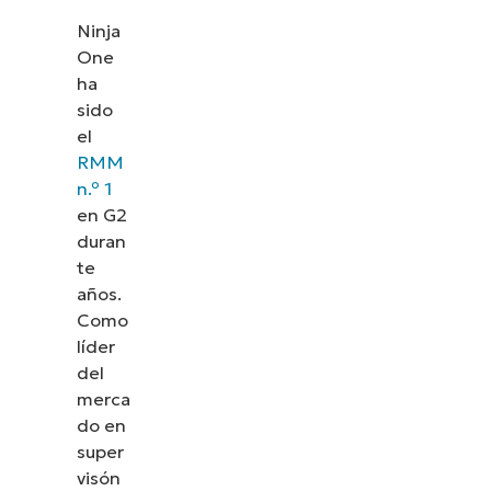
Ninja
One
ha
sido
el
RMM
n.º 1
en G2
duran
te
años.
Como
líder
del
merca
do en
super
visón