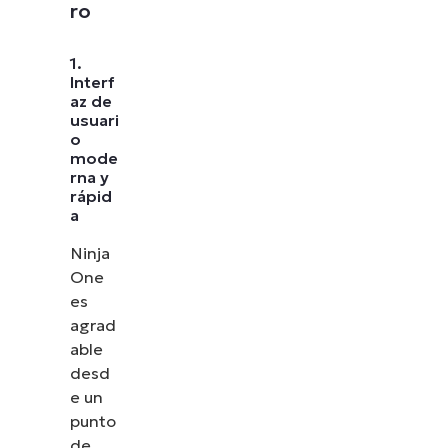
ro
1.
Interf
az de
usuari
o
mode
rna y
rápid
a
Ninja
One
es
agrad
able
desd
e un
punto
de