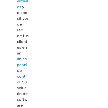
virtual
cómo NinjaOne simplifica tareas de TI como la
es
y
gestión de endpoints, el parcheo, el MDM, la
dispo
gestión de tickets y mucho más.
sitivos
de
Explora las demos
red
de tus
client
es en
un
único
panel
de
contr
ol
. Su
soluci
ón de
softw
are