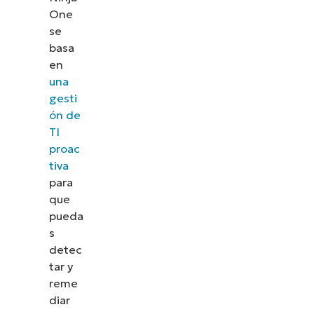
One
se
basa
en
una
gesti
ón de
TI
proac
tiva
para
que
pueda
s
detec
tar y
reme
diar