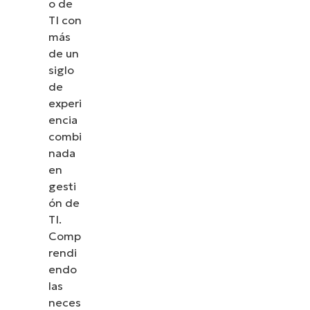
o de
TI con
más
de un
siglo
de
experi
encia
combi
nada
en
gesti
ón de
TI.
Comp
rendi
endo
las
neces