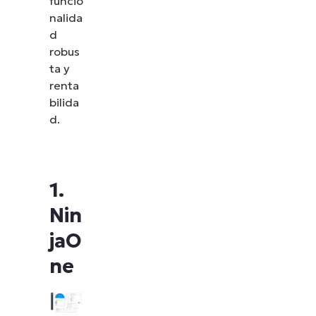
funcio
nalida
d
robus
ta y
renta
bilida
d.
1.
Nin
jaO
ne