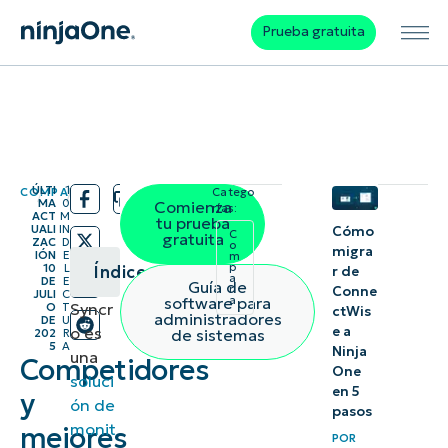
Prueba gratuita
ÚLTI
1
COMPARA
Catego
/
/
MA
0
Comienza
rías:
ACT
M
tu prueba
UALI
IN
Cómo
C
gratuita
ZAC
D
o
migra
IÓN
E
m
p
10
L
Índice
r de
a
DE
E
Guía de
r
Conne
JULI
C
software para
a
Syncr
O
T
ctWis
Resumen
administradores
DE
U
o es
e a
de sistemas
202
R
instantáneo
5
A
Ninja
una
Competidores
One
soluci
1.
en 5
y
ón de
pasos
NinjaOne
monit
mejores
POR