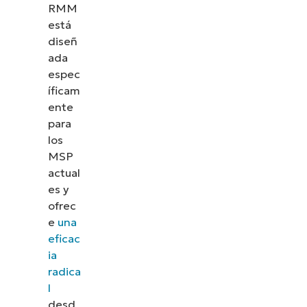
RMM
está
diseñ
ada
espec
íficam
ente
para
los
MSP
actual
es y
ofrec
e
una
eficac
ia
radica
l
desd