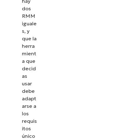
hay
dos
RMM
iguale
s, y
que la
herra
mient
a que
decid
as
usar
debe
adapt
arse a
los
requis
itos
único