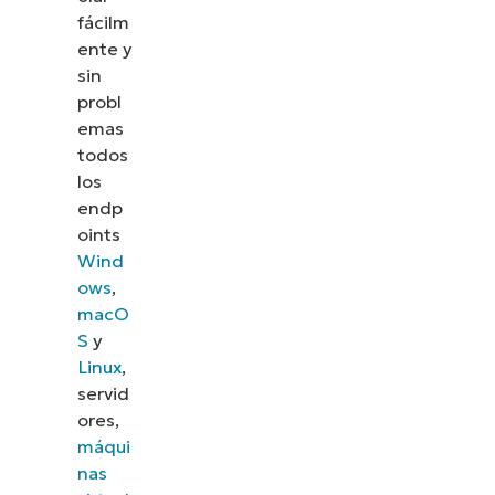
fácilm
ente y
sin
probl
emas
todos
los
endp
oints
Wind
ows
,
macO
S
y
Descubre NinjaOne en
Linux
,
servid
acción
ores,
máqui
nas
Explora nuestras demos bajo demanda y descubre