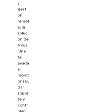
y
gesti
ón
remot
a, la
soluci
ón de
Ninja
One
te
ayuda
a
monit
orizar,
dar
sopor
te y
contr
olar