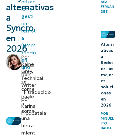
orizac
BEA
2.
alternativas
FERNAN
ión y
DEZ
Datto
a
gesti
ón
Syncro
3.
remot
en
Atera
a
Altern
(RMM
2026
Lleva tu
ativas
) todo
a
Por
MSP al
en
Redst
Raine
uno
siguiente
or: las
Grey
,
que
mejor
nivel tras
Technical
es
se
Writer
evaluar las
soluci
come
|
traducido
ones
alternativas
rcializ
por
en
de Syncro
a
2026
Karina
como
PicoCatala
POR
una
MIGUEL
ITO
herra
BALBA
mient