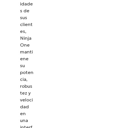
idade
s de
sus
client
es,
Ninja
One
manti
ene
su
poten
cia,
robus
tez y
veloci
dad
en
una
interf