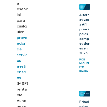
a
esenc
ial
Altern
ativas
para
a Afi:
cualq
princi
uier
pales
prove
comp
edor
etidor
es en
de
2026
servici
POR
os
MIGUEL
gesti
ITO
BALBA
onad
os
(MSP)
renta
ble.
Aunq
Princi
ue se
pales