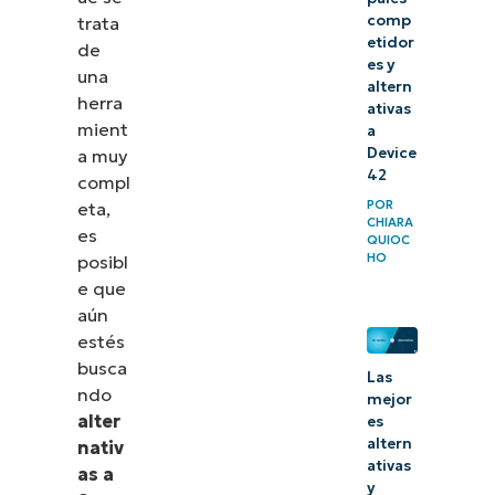
comp
trata
etidor
de
es y
una
altern
herra
ativas
mient
a
Device
a muy
42
compl
POR
eta,
CHIARA
es
QUIOC
HO
posibl
e que
aún
estés
busca
Las
ndo
mejor
alter
es
altern
nativ
ativas
as a
y