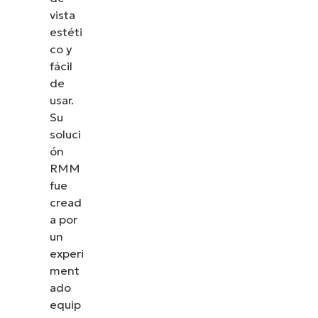
vista
estéti
co y
fácil
de
usar.
Su
soluci
ón
RMM
fue
cread
a por
un
experi
ment
ado
equip