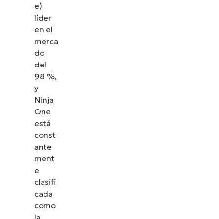
e)
líder
en el
merca
do
del
98 %,
y
Ninja
One
está
const
ante
ment
e
clasifi
cada
como
la