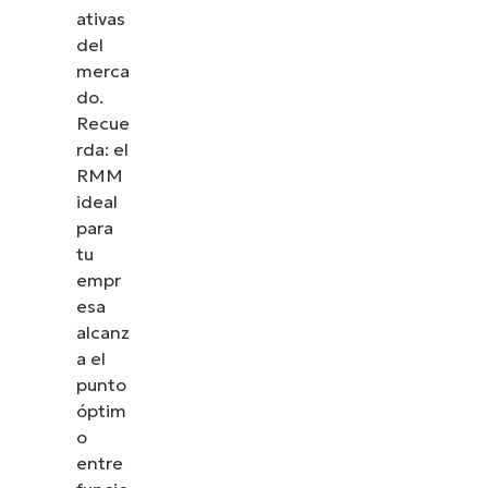
ativas
del
merca
do.
Recue
rda: el
RMM
ideal
para
tu
empr
esa
alcanz
a el
punto
óptim
o
entre