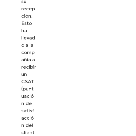
su
recep
ción.
Esto
ha
llevad
o a la
comp
añía a
recibir
un
CSAT
(punt
uació
n de
satisf
acció
n del
client