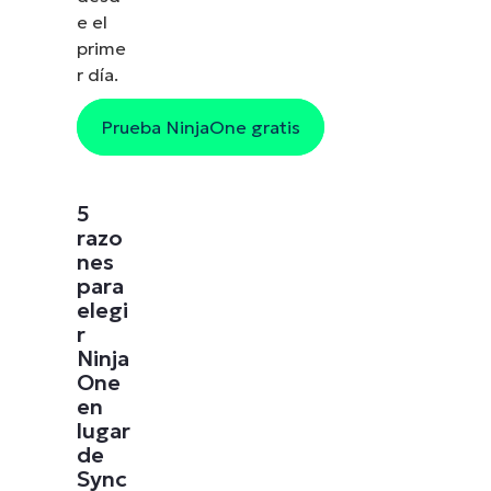
e el
prime
r día.
Prueba NinjaOne gratis
5
razo
nes
para
elegi
r
Ninja
One
en
lugar
de
Sync