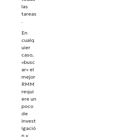
las
tareas
.
En
cualq
uier
caso,
«busc
ar» el
mejor
RMM
requi
ere un
poco
de
invest
igació
n y