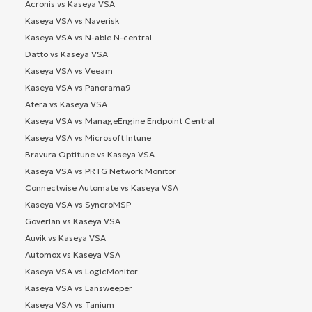
Acronis vs Kaseya VSA
Kaseya VSA vs Naverisk
Kaseya VSA vs N-able N-central
Datto vs Kaseya VSA
Kaseya VSA vs Veeam
Kaseya VSA vs Panorama9
Atera vs Kaseya VSA
Kaseya VSA vs ManageEngine Endpoint Central
Kaseya VSA vs Microsoft Intune
Bravura Optitune vs Kaseya VSA
Kaseya VSA vs PRTG Network Monitor
Connectwise Automate vs Kaseya VSA
Kaseya VSA vs SyncroMSP
Goverlan vs Kaseya VSA
Auvik vs Kaseya VSA
Automox vs Kaseya VSA
Kaseya VSA vs LogicMonitor
Kaseya VSA vs Lansweeper
Kaseya VSA vs Tanium