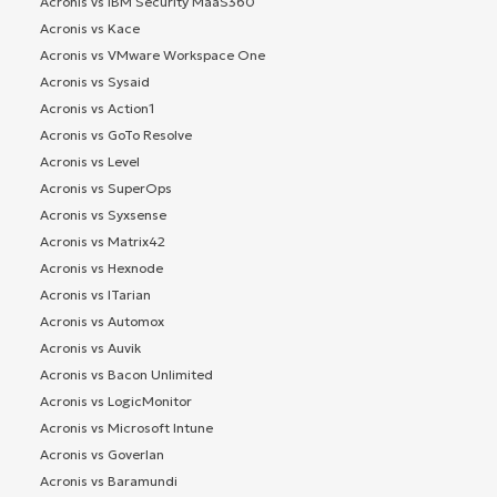
Acronis vs IBM Security MaaS360
Acronis vs Kace
Acronis vs VMware Workspace One
Acronis vs Sysaid
Acronis vs Action1
Acronis vs GoTo Resolve
Acronis vs Level
Acronis vs SuperOps
Acronis vs Syxsense
Acronis vs Matrix42
Acronis vs Hexnode
Acronis vs ITarian
Acronis vs Automox
Acronis vs Auvik
Acronis vs Bacon Unlimited
Acronis vs LogicMonitor
Acronis vs Microsoft Intune
Acronis vs Goverlan
Acronis vs Baramundi