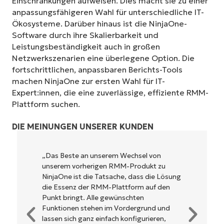
Einschränkungen aufweisen. Dies macht sie zu einer
anpassungsfähigeren Wahl für unterschiedliche IT-
Ökosysteme. Darüber hinaus ist die NinjaOne-
Software durch ihre Skalierbarkeit und
Leistungsbeständigkeit auch in großen
Netzwerkszenarien eine überlegene Option. Die
fortschrittlichen, anpassbaren Berichts-Tools
machen NinjaOne zur ersten Wahl für IT-
Expert:innen, die eine zuverlässige, effiziente RMM-
Plattform suchen.
DIE MEINUNGEN UNSERER KUNDEN
NinjaOne ist unglaublich leicht zu bedienen
und kombiniert ein schnelles Interface mit
leistungsstarken Funktionen im Backend.
Es muss nicht erst kompliziert eingerichtet
werden und verzichtet auf eine komplexe
Steuerung. Alle Optionen und Tools sind
klar beschrieben, einfach zu verstehen und