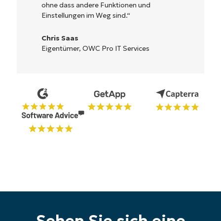
die Benutzeroberfläche ist leicht zu
bedienen.
Ryan Reiffenberger
Reiffenberger.NET Technology Solutions
Starten Sie Ihre 14-tägige
Testversion
Keine Kreditkarte erforderlich, voller Zugriff auf
alle Funktionen
Sehen Sie sich eine
First