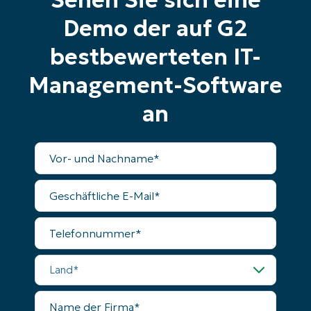
and
last
Demo der auf G2
name*
Business
email*
bestbewerteten IT-
Management-Software
Phone
number*
an
Land
Vollständiger
Name
Company
name*
Geschäftliche
E-
Mail
Telefonnummer
Land
Name
der