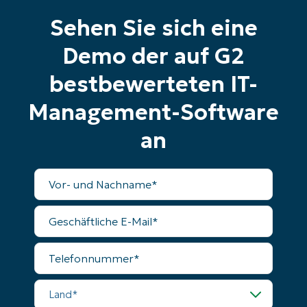
alle Funktionen
First
Sehen Sie sich eine
and
last
name*
Demo der auf G2
Business
email*
bestbewerteten IT-
Phone
Management-Software
number*
an
Land
Vollständiger
Name
Company
name*
Geschäftliche
E-
Mail
Telefonnummer
Land