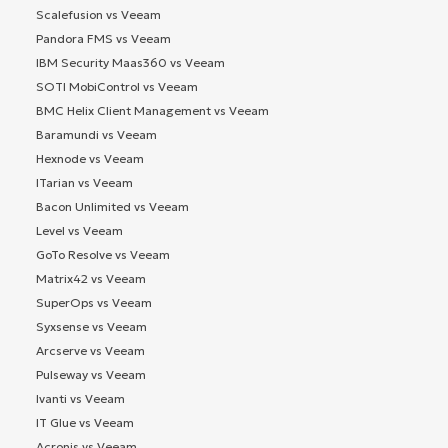
Scalefusion vs Veeam
Pandora FMS vs Veeam
IBM Security Maas360 vs Veeam
SOTI MobiControl vs Veeam
BMC Helix Client Management vs Veeam
Baramundi vs Veeam
Hexnode vs Veeam
ITarian vs Veeam
Bacon Unlimited vs Veeam
Level vs Veeam
GoTo Resolve vs Veeam
Matrix42 vs Veeam
SuperOps vs Veeam
Syxsense vs Veeam
Arcserve vs Veeam
Pulseway vs Veeam
Ivanti vs Veeam
IT Glue vs Veeam
Acronis vs Veeam