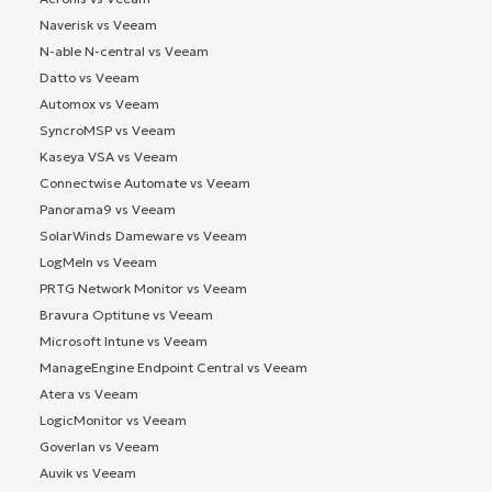
Naverisk vs Veeam
N-able N-central vs Veeam
Datto vs Veeam
Automox vs Veeam
SyncroMSP vs Veeam
Kaseya VSA vs Veeam
Connectwise Automate vs Veeam
Panorama9 vs Veeam
SolarWinds Dameware vs Veeam
LogMeIn vs Veeam
PRTG Network Monitor vs Veeam
Bravura Optitune vs Veeam
Microsoft Intune vs Veeam
ManageEngine Endpoint Central vs Veeam
Atera vs Veeam
LogicMonitor vs Veeam
Goverlan vs Veeam
Auvik vs Veeam