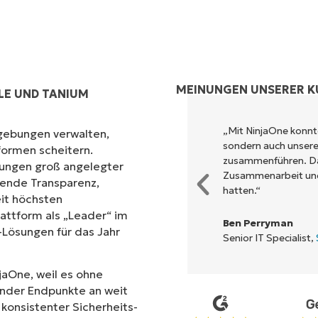
MEINUNGEN UNSERER 
LE UND TANIUM
ols, um das auszuführen, was
„Mit NinjaOne konnte
gebungen verwalten,
oberfläche leisten kann.
sondern auch unsere 
formen scheitern.
zusammenführen. Da
erungen groß angelegter
Zusammenarbeit und 
sende Transparenz,
hatten.“
it höchsten
attform als „Leader“ im
Ben Perryman
ösungen für das Jahr
Senior IT Specialist,
jaOne, weil es ohne
ender Endpunkte an weit
konsistenter Sicherheits-