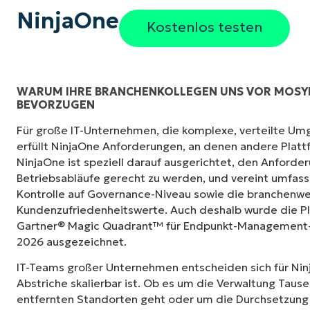
NinjaOne
Kostenlos testen
WARUM IHRE BRANCHENKOLLEGEN UNS VOR MOSY
BEVORZUGEN
„Früher brauchte ich 10-15 verschiedene To
Für große IT-Unternehmen, die komplexe, verteilte Um
NinjaOne mit seiner zentralisierten Benutzer
erfüllt NinjaOne Anforderungen, an denen andere Platt
NinjaOne macht das Leben so viel leichter.“
NinjaOne ist speziell darauf ausgerichtet, den Anford
Betriebsabläufe gerecht zu werden, und vereint umfas
Ernie Turner
Kontrolle auf Governance-Niveau sowie die branchenwe
Director of IT,
Vetcor
Kundenzufriedenheitswerte. Auch deshalb wurde die Pl
Gartner® Magic Quadrant™ für Endpunkt-Management-L
2026 ausgezeichnet.
IT-Teams großer Unternehmen entscheiden sich für Nin
Abstriche skalierbar ist. Ob es um die Verwaltung Taus
entfernten Standorten geht oder um die Durchsetzung 