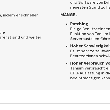
und Software von Dri
neuesten Stand zu ha
MÄNGEL
, indem er schneller
Patching:
Einige Benutzer:inne
die
Funktion von Tanium 
renzt sind und weiter
Serverausfällen führe
Hoher Schwierigkei
Es ist sehr zeitaufwä
Benutzer:innen schwie
Hoher Verbrauch v
Tanium verbraucht e
CPU-Auslastung in di
beeinträchtigen kann