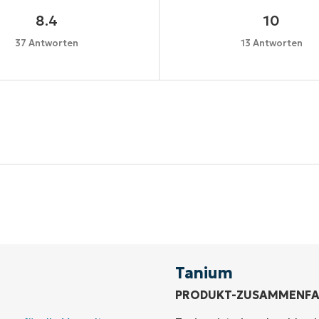
8.4
10
37 Antworten
13 Antworten
Starten Sie Ihre 14-tägige Testversion
e Kreditkarte erforderlich, voller Zugriff auf alle Funkt
First
and
last
name*
Business
email*
Tanium
PRODUKT-ZUSAMMENF
Phone
number*