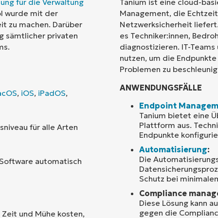
ung für die Verwaltung
Tanium ist eine cloud-bas
l wurde mit der
Management, die Echtzei
Land
eit zu machen. Darüber
Netzwerksicherheit liefert
g sämtlicher privaten
es Techniker:innen, Bedro
ms.
diagnostizieren. IT-Team
Company
name*
nutzen, um die Endpunkte
Problemen zu beschleunig
ANWENDUNGSFÄLLE
acOS
,
iOS
,
iPadOS
,
Endpoint Managem
Tanium bietet eine Ü
Plattform aus. Techn
niveau für alle Arten
Endpunkte konfigurie
Automatisierung
:
Die Automatisierungs
e Software automatisch
Datensicherungsproze
Schutz bei minimalem
Compliance manag
Diese Lösung kann a
gegen die Complianc
e Zeit und Mühe kosten,